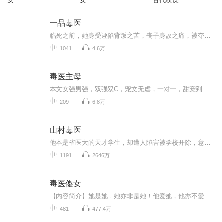
女
女
古代权谋
一品毒医
临死之前，她身受诬陷背叛之苦，丧子身故之痛，被夺夫君之恨，亲妹加害之怨； 重生之后，她成为侯府不详庶女，嫡母嫡姐不喜，祖母父亲忽视，身负血海深仇。 曾经以为，经历了前世的背叛，今生她唯一的目标便是步步为营，讨回自己的一切！ 却不想，有这么一...
1041
4.6万
毒医主母
本文女强男强，双强双C，宠文无虐，一对一，甜宠到腻嗓子，强烈分享众乐乐下，粉红少女心梦想，欢迎收听。一朝醒来，她竟穿成唐门庶出小姐，还没弄清楚处境，就强被穿上嫁衣，代妹出嫁。这个身子倾国倾城，却生来病魔缠身，走几步都得喘几声？不怕！她随身...
209
6.8万
山村毒医
他本是省医大的天才学生，却遭人陷害被学校开除，意外得到毒修传承，开始修炼无上毒功，自创毒医术，成就一代绝品毒医。痛经？没关系。给哥扎一针，一血就见效。贫乳？没关系。只需按一按，酒盅变海碗。严重失眠？没关系。送你一只瞌睡虫，包你晚上睡得香。严重绝食？没关系。送你一只贪食蛊，吃饭撑到肚子圆。癌症晚期？没关系……看他驭毒炼蛊惩恶徒，毒医神术救苍生。待到功成名就时，美女如云许芳心。 萧逸飞发现自己的脑袋就像是炸裂了一样，剧痛难忍。 就算是处于昏迷当...
1191
2646万
毒医傻女
【内容简介】她是她，她亦非是她！他爱她，他亦不爱她！一朝醒来，亲人俱焚，她是她的表姐，亦是她唯一的亲人，每天游走在刀尖血口之中，权谋了一切只为亲人挣一个清白，对于他，她有心，有爱却无法在他身边。他想要的她给不了，唯有逃离！又是谁在耳边说...
481
477.4万