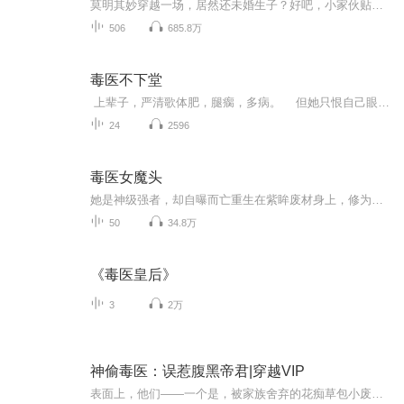
莫明其妙穿越一场，居然还未婚生子？好吧，小家伙贴心俊俏，是她赚了！不过，儿子，你捡捡小猫小狗小宠物也就算了，干嘛突然给她捡个男人回来？！好嘛，她善心大发，施医救人，那人醒来却二话不说就开始撕她衣服？！丫的，什么叫引狼入室？这就是典型的例...
506
685.8万
毒医不下堂
上辈子，严清歌体肥，腿瘸，多病。 但她只恨自己眼瞎！错认了丈夫和庶妹这对男女，被剖腹取子，惨淡而终。 重生后，她瘦，她美，她白，她富。 唯一剩下的就是报仇了。...
24
2596
毒医女魔头
她是神级强者，却自曝而亡重生在紫眸废材身上，修为尽失，受尽欺凌。废物？妖孽？泥煤，她堂堂将军府嫡女，岂是旁人可以欺负的，她会让他们知道花儿为何会这般红！灵力？斗气？她灵武双修岂是他人可及！智商？运气？她两世灵魂岂是他人可比！神级强者想杀...
50
34.8万
《毒医皇后》
3
2万
神偷毒医：误惹腹黑帝君|穿越VIP
表面上，他们——一个是，被家族舍弃的花痴草包小废材。另个是，中毒身体孱弱的花美男七殿下。而实际上，他们——她，来自二十一世纪的王牌特工神偷，萝莉般的天真软糯外表，实则睚眦必报，狠绝无双！最擅长扮猪吃老虎，琴棋书画样样不会，坑蒙拐骗件件在...