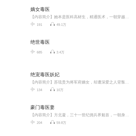
嫡女毒医
【内容简介】她本是医科高材生，精通医术，一朝穿越成为贵族嫡女。哪知一纸休书，她被逐出家门，从天堂落入地狱，才开始明白靠自己才是硬道理。且看她斗智斗勇，把庶妹整得颜面全无；且看她腹黑行医，将千金万金收入囊中；且看她一步步成长，在感情的漩涡...
191
49.1万
绝世毒医
685
3.4万
绝宠毒医妖妃
【内容简介】苏琉贵为将军府嫡女，却遭深爱之人背叛，重生为王府贵女苏素。面对小娘责难，三皇子退婚，她临危不惧，以雷霆手段震慑府中庶出子女，寻访鬼医，修的一身毒术，更是妙手回春，治好卧病多年的生母。【作者简介】怀瑾握玉【更新时间】本专辑为付费专辑，前三十集为免费试听。每天更新2集，每集0.1元。
134
10万
豪门毒医妻
【内容简介】方北凝，三十一世纪佣兵界魁首，一朝身死，携双重异能重生，变成二十一世纪花痴丑女。当灵魂变换，注定风起云涌！欺她势单？右手凝尘术，无处不在的浮尘是她的武器，分分钟让你回炉再造。笑她家贫？左手元素之力，治病、救伤、解毒，素手掌生...
204
59.8万