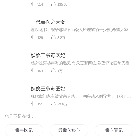
314
135.6万
一代毒医之天女
谨以此书，献给那些不为众人所理解的一少数,希望大家能够了解他们生命中的欢乐与辛酸，灵魂深处的黑暗和光明。 【题记】 我们不是神，所以我们无法选择自己的出生。 我们不是神，但我们可以选择如何活着，以及如何死去。 【阅读指南——请咬文嚼字确认以下事项后，再翻阅正文】 一、以下人群禁止阅读 1．18岁以下未成年； 2．有任何程度抑郁症、忧郁症患者； 3．以各类电影和现实中的杀人狂为偶像以及以成为杀手为梦想者； 4．抱着理想...
129
3.2万
妖娆王爷毒医妃
感谢这穿越声海的遇见 每天更新两级,希望评论区每天看到你呦
154
1万
妖娆王爷毒医妃
现代毒门家主被父亲暗杀，一朝穿越来到异世，开始了爆笑甜蜜的爱恋之旅，来看看女主如何化险为夷，然后一路走向巅峰，如何助爱人攀上高位，让我们拭目以待吧！
151
73.6万
您是不是在找：
毒手医妃
最毒医女心
毒医宠妃