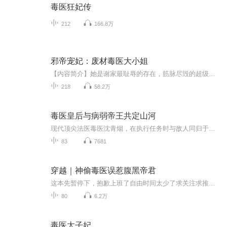
毒医狂妃传
212
166.8万
邪帝宠妃：废材毒医大小姐
【内容简介】她是谢家最耻辱的存在，筋脉尽毁的超级废材谢九，心比天高，脑是草包，未婚夫妹妹渣贱强强联合，以致被魔兽一爪子拍死。她是魔道魔尊，千万年来第一人，遭人陷害身亡。穿越而来，从此废材也傲娇。废物？可怜虫？掉毛凤凰？统统滚蛋。生死垂危...
218
58.2万
毒医皇后与病弱帝王共定山河
现代顶尖法医毒医沈青烟，在执行任务时与敌人同归于尽，魂穿成户部侍郎庶女苏绾绾，恰逢被嫡母陷害，沦为七皇子萧彻的陪葬婢。凭借毒术与医术，她绝境逃生，却意外发现萧彻 “病亡” 是假，实则暗藏复国野心。两人达成合作，沈青烟以专属医官身份为萧彻调...
83
7681
穿越｜神偷毒医误惹腹黑帝君
这本先暂停下，抱歉上班了自由时间太少了求关注求推荐求订阅个人觉得这本书也挺有意思的，跟苏小暖的《误惹妖孽王爷：废材逆天四小姐》类似表面上，他们——一个是，被家族舍弃的花痴草包小废材。一个是，中毒身体孱弱的花美男七殿下。而实际上，他们——她，来自二十一世纪的王牌特工神偷，萝莉般的天真软糯外表，实则睚眦必报，恨绝无双！最擅长扮猪吃老虎，琴棋书画样样不会，坑蒙拐骗件件在行。而他，是腹黑狡诈的尊贵殿下，更是抬手间天地为之变色的绝世强者。至于为何非要把自己搞成这样子，他的回答是……白小怜发誓，自己真的只是想坑点钱！谁曾想，唯一一次失手，竟把她整个人都搭进去了！此后，被某男日夜啃噬，连渣渣都不剩……
80
6.2万
毒医太子妃