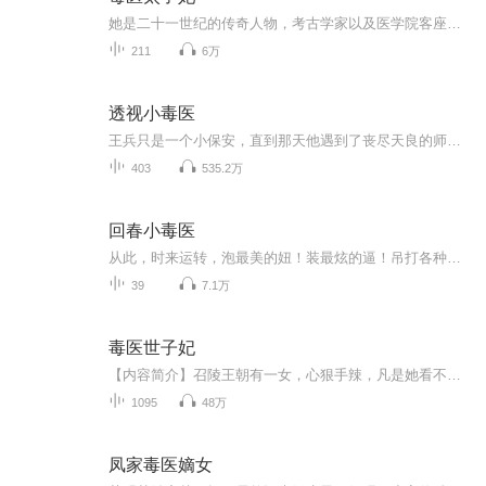
她是二十一世纪的传奇人物，考古学家以及医学院客座教授，人人都想拉拢的天才。一朝穿越成了无父无母的孤儿，众人口中的废物、白痴、丑八怪。却不知她是全系体，医毒双修，各路魔兽抢着契约。他是大陆上最强国的太子，慵懒邪魅，等她万年，甘之若饴。但她...
211
6万
透视小毒医
王兵只是一个小保安，直到那天他遇到了丧尽天良的师傅，从此他的人生轨迹发生了翻天覆地的变化。美女，你信不信只有你亲我一下，就能知道你穿什么样的nei裤？什么？你不信？那我只能证明给你看了王兵只是一个小保安，直到那天他遇到了丧尽天良的师傅，从此他的人生轨迹发生了翻天覆地的变化。美女，你信不信只有你亲我一下，就能知道你穿什么样的nei裤？什么？你不信？那我只能证明给你看了王兵只是一个小保安，直到那天他遇到了丧尽天良的师傅，从此他的人生轨迹发生了翻天覆地的变化。美女，你信不...
403
535.2万
回春小毒医
从此，时来运转，泡最美的妞！装最炫的逼！吊打各种不服！成就巅峰人生！
39
7.1万
毒医世子妃
【内容简介】召陵王朝有一女，心狠手辣，凡是她看不顺眼的，不是毁容就是瘫痪，不是断手就是断腿，成为恶名满贯的大小姐。王府世子也出名，不过是以病弱闻名，天生的药罐子，吃药比吃饭还多。太后乱点鸳鸯，皇帝一道圣旨，将两个毫不相干的绑在一起，称天赐良缘。安清染：（浅笑盈盈）世子爷，您这身子，还是戒色的好。夙言璟：牡丹花下死，做鬼也风流。【作者/演播】作者：夜南潇演播：一弯水月【购买须知】1、专辑售价0.2元/集，前30集免费，预计更新277集，每日更新5集。2、在购买过程中，如果您有任...
1095
48万
凤家毒医嫡女