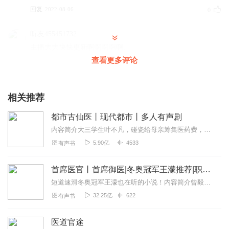
回复
2022-08-06
0
听友455451732
主播大大快快更新啊啊啊啊啊.
查看更多评论
回复
2023-07-26
0
相关推荐
都市古仙医丨现代都市丨多人有声剧
内容简介大三学生叶不凡，碰瓷给母亲筹集医药费，却遇到不按套路出牌的女司机，被撞后获得古医门传承，从此通医术、修功法、玩转都市，赢得无数美女青睐。STAFF出品...
5.90亿
4533
有声书
首席医官丨首席御医|冬奥冠军王濛推荐|职场商战超经典神作
短道速滑冬奥冠军王濛也在听的小说！内容简介曾毅凭着祖传绝技和中西医兼修学养，在高手如林的医学界脱颖而出，仅用三副中药便解除了一位领导夫人的病根，备受青睐，被破...
32.25亿
622
有声书
医道官途