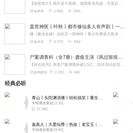
【内容简介】他不是个英雄，虽然医术高超，可是从来不做没有回报的事情。张一针治好的富人多，基本上都是给了银子的，他治好的女人多，对于这种不良医生野史都羞于记载。张...
2.94亿
2264
有声书
盖世神医丨叶秋丨都市修仙多人有声剧丨一种侃侃
继《最佳女婿》后的又一部神作！看少年携逆天医术，潜心修行，身处乱世，不忘初心。内容简介任你权势滔天，任你富可敌国，在我面前不要嚣张。我是叶秋，能救你的命，也...
9.77亿
4362
有声书
尸案调查科（全7册）龚俊主演《风过留痕》原著| 骆驼演播 | 法医秦明、人鱼雷米推荐
【评论送书】恭喜尸案调查科破1.5亿，10月26日起至11月10号，在评论区随机抽取3位幸运听众送纸书《尸案调查科》（大结局）▲《尸语者》法医秦明、《罪全书》蜘...
2.23亿
669
有声图书
经典必听
青山丨头陀渊演播丨轻松搞笑丨重生穿越丨古代权谋丨VIP免费 | 多人有声剧
专辑播放量超11.3亿
11.34亿
蛊真人｜大爱仙尊｜热血｜老宝玉｜多人VIP免费有声剧
专辑播放量超19.9亿