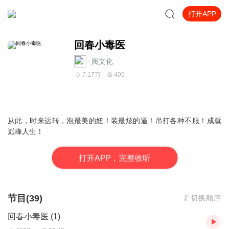
打开APP
回春小毒医
阅文化
7.17万
405
从此，时来运转，泡最美的妞！装最炫的逼！吊打各种不服！成就
巅峰人生！
打
开
A
P
P，完整收听
节目(39)
切换顺序
回春小毒医 (1)