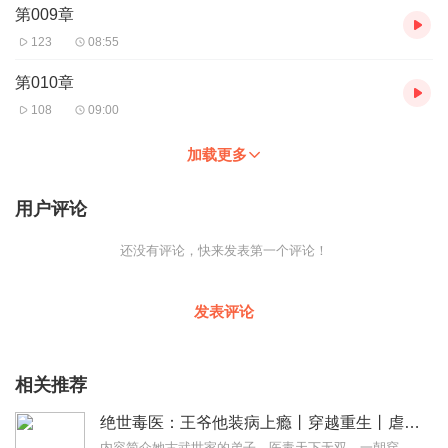
第009章
123
08:55
第010章
108
09:00
加载更多
用户评论
还没有评论，快来发表第一个评论！
发表评论
相关推荐
绝世毒医：王爷他装病上瘾丨穿越重生丨虐渣甜宠
内容简介她古武世家的弟子，医毒天下无双，一朝穿越，却沦落成任人欺负的软包子，且看她脱胎换骨，凤啸九天。他是背负着血海深仇的战神王爷，亦是令天下人闻风丧胆的鬼王...