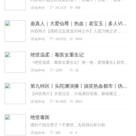
24.15万
599
有声书
蛊真人｜大爱仙尊｜热血｜老宝玉｜多人VIP免费有声剧
内容简介【黑暗文反派流封神之作】人是万物之灵，蛊是天地真精。一个穿越者不断重生的故事。一个养蛊、炼蛊、用蛊的奇特世界。配音组（男角色）老宝玉旁白...
19.07亿
3434
有声书
绝世温柔：毒医女重生记
《绝世温柔：毒医女重生记》第一卷：柔情重生1.前世之殇：女主沈清音，天性善良，医术高超，却因一场阴谋身陷囹圄，惨遭毒手。2.意外重生：一缕幽魂穿越时空，回到...
1255
16
有声书
第九特区丨头陀渊演播丨搞笑热血都市丨伪戒丨VIP免费多人有声剧
【内容简介】灾变过后，大地满目疮痍。粮食匮乏，资源紧俏，局势混乱……一位从待规划区杀出来的青年，背对着漫天黄沙，孤身来到九区谋生，却不曾想偶然结识三五好友，一念...
44.36亿
2813
有声书
绝世毒医
遇到个陌生男子？不要慌，先容我分析分析
905
4
有声书