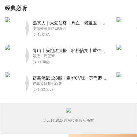
经典必听
蛊真人｜大爱仙尊｜热血｜老宝玉｜多人VIP免费有声剧
专辑播放量超19.6亿
19.07亿
青山丨头陀渊演播丨轻松搞笑丨重生穿越丨古代权谋丨VIP免费 | 多人有声剧
最近一周更新
11.30亿
盗墓笔记 全8部丨豪华CV版丨苏尚卿&边江 领衔 多人有声剧丨冠声文化丨南派三叔
连载节目超七百集
1583.52万
© 2014-
2026
喜马拉雅 版权所有