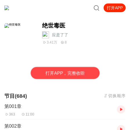
打开APP
绝世毒医
应是了了
3.41万
8
打
开
A
P
P，完整收听
节目(684)
切换顺序
第001章
363
11:00
第002章