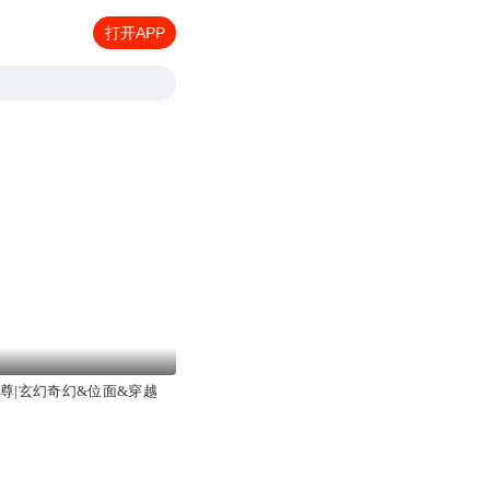
打开APP
魔尊|玄幻奇幻&位面&穿越