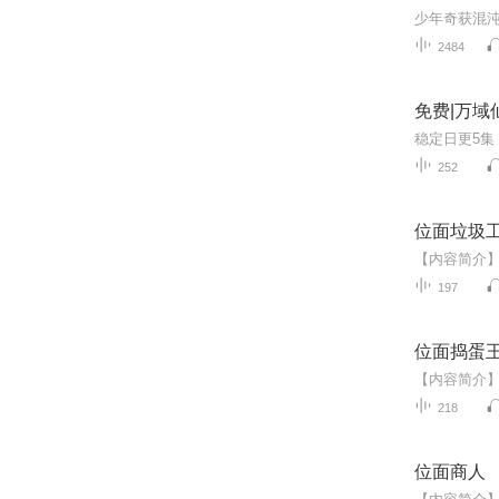
2484
免费|万域
252
位面垃圾
197
位面捣蛋
218
位面商人