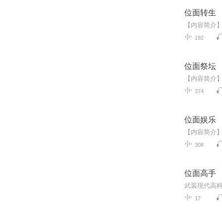
位面转生
192
位面祭坛
374
位面娱乐
308
位面高手
17