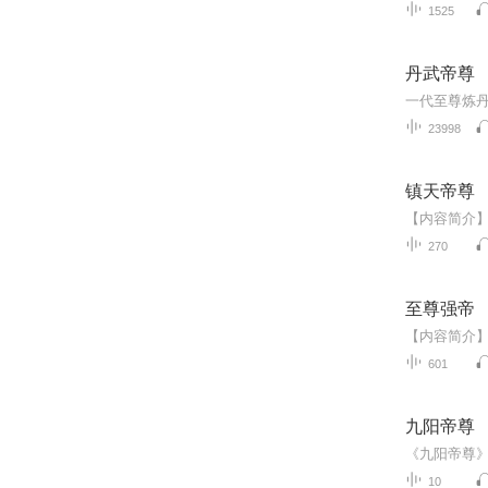
1525
丹武帝尊
23998
镇天帝尊
270
至尊强帝
601
九阳帝尊
10