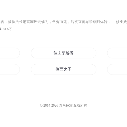
81.5万
魔龙
位面穿越者和他的女儿们
活
位面之子
龙之位面
修真
位面成神
© 2014-
2026
喜马拉雅 版权所有
界龙的位面之行