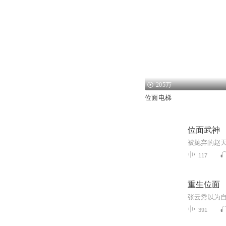
205万
位面电梯
位面武神
117
重生位面
391