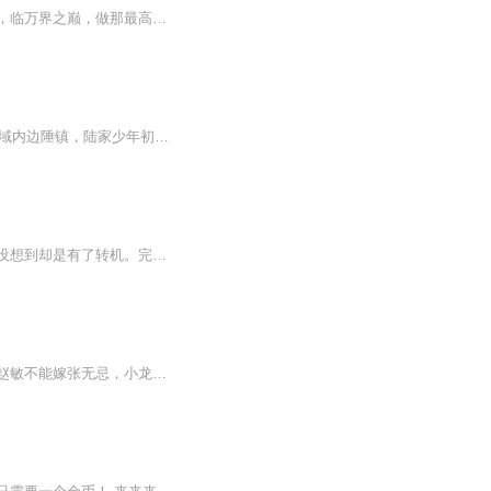
少年奇获混沌至宝，得其大法传承吞噬万物，以排山倒海之势，横扫诸界，收诸界仙族为奴，临万界之巅，做那最高神帝。
稳定日更5集，不定期爆更，AI主播良心又迷人，订阅追更不迷路！ 【内容简介】 南山域内边陲镇，陆家少年初修真。 仙途遥遥，无边无涯，踏天骄，斩强敌。 万域争气运，一人方成帝。 【作者介绍】 作者：一图
【内容简介】王东，一个收废品的，一次奇遇，变成了位面垃圾工。原本以为是个苦差事，没想到却是有了转机。完美世界，海贼王，变形金刚，诛仙......不管是仙侠世界还是科技世界的垃圾，王东都可以变废为宝，一步步纵横都市，建立自己的商业帝国。顶级厨师...
【内容简介】穿梭幻想位面，接受的任务皆是无厘头的捣蛋破坏，让郭靖黄蓉不能在一起，赵敏不能嫁张无忌，小龙女不能爱上杨过，丁春秋和鸠摩智必须相爱相杀……为什么都是破坏别人的感情？为什么……【作者/主播简介】作者：十二月菠萝，网络小说作家。主播...