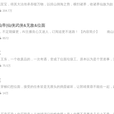
204.7万
仙帝|仙侠武侠&无敌&位面
8572
工
75.5万
王
14万