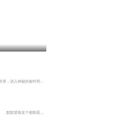
被抛弃的赵天诚被一间石室附体。从锦衣卫之中适应武侠的世界，历经金庸几部低武的武侠世界，进入神秘的秦时明月和风云的世界终于破开虚空，找到了石室的秘密，一路结识任盈盈，黄蓉，小龙女，王语嫣，赵敏，少司命，石兰，赤炼，等等红颜知己开始小千世界的历练，聊斋，仙剑等最后成就........
张云秀以为自己能够得以重生便是老天开眼，却没想到竟在无意中触碰到了更深奥的秘密。 默默望着某个俊酷霸帅的家伙，这个牛逼哄哄的人物真的是她那死鬼丈夫？ 位面系统：是的哟夫人。