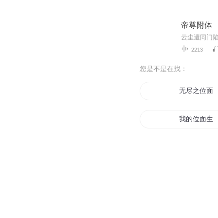
帝尊附体
2213
您是不是在找：
无尽之位面
我的位面生
位面代行者
我在位面里
位面妖神