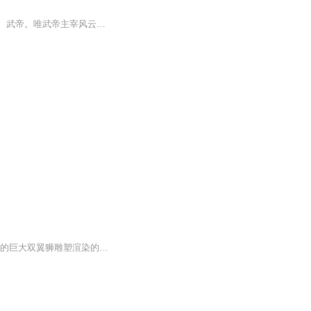
【内容简介】风云大陆：修炼者等级：武者、武徒、武师、武王、武皇、武尊、武宗、武圣、武帝。唯武帝主宰风云，深不可测，拥有无尽岁月。天界：修炼者等级：天人境、玄天境、紫仙境、金丹境、仙人境、战将境、仙尊、天尊。三十二仙官、十六战将、八仙尊、...
第三章天生神力 巨木铸成的祠堂，高大而雄壮，威武霸气。强光自天穹洒落，将祠堂外大院的巨大双翼狮雕塑渲染的更显威风八面，流露出阵阵无形压迫之感。 “金翼雷狮吗，好威风。”小韩靖自踏入韩氏族祠堂大院，一双幽亮眼睛便放射着好奇的光芒，四处打量，...