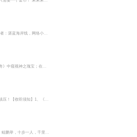
【内容简介】买卖买卖！你买我卖！从地球进口的粮食哦！亲！你要不是要来几斤？不贵，只需要一个金币！ 来来来，看看上好的雪盐，绝对是你没见过的珍品！有身份的人必备。这就是一个人得到了穿越位面的法宝，从而过上万恶的封建领主的日子的故事！【作者/...
【内容简介】主人公赵泽在电影世界不断穿越，获取异能的冒险故事！【作者/主播简介】作者：湛蓝海岸线，网络小说作家。主播：丁一【购买须知】1、部分集数可免费试听，具体以专辑播放页为准。2、版权归原作者所有，严禁翻录成任何形式，严禁在任何第三方平...
【内容简介】在《能英雄》获得独有的异能；在《弑神者》中探索先贤之知识；在《神鬼传奇》中窥视神之瑰宝；在《游戏王》中见证传奇，毁灭的苍眼、精通黑魔法的大师、无穷力量的大法师、无上至尊之三神；在《拳皇》中突破自身的极限，领悟无尽之大宇宙…这...
小说简介：无敌了十万年的帝尊徐来，在地球当起了奶爸。 任何敢欺负女儿的人，统统镇压！【收听须知】1、《帝尊奶爸闯花都》。主角：徐来。2、由于音频节目更新的比较慢，如想快速阅读小说文字版的全部章节，请在微信中搜索公众号【青蛙文学】，关注后，并在公众号中回复：【274】，便可快速阅读小说文字版全集。（注意：需要在公众号中回复才有效哦）第一章 我去地球当爹了...
稳定日更10集，不定期爆更，AI主播良心又迷人，订阅追更不迷路！ 【内容简介】 鸿鹄志，鲲鹏举，十步一人，千里不留，自大荒回归无敌战尊，重续千古传奇。 【作者介绍】 作者：可爱淘