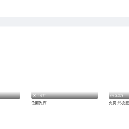
4.6万
5.3万
位面跑商
免费|武极