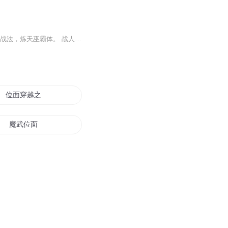
云尘遭同门陷害，被执法长老雷霸废去修为，含冤而死，后被玄黄界帝尊附体转世。 修巫族战法，炼天巫霸体。 战人族天骄，斩异族妖孽。 建无上天朝，领人族崛起，称霸诸天，横行万界。 闯秘境，入深渊，过死狱，入星空，悟长生之道，入羽化之境，成无上真仙。
位面穿越之王
魔武位面
位面的学生
末日位面系统
位面至尊系统