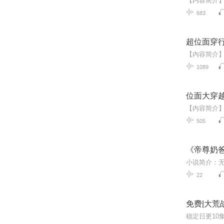
683
超位面穿
1089
位面大穿
505
《帝尊奶
22
免费|大荒