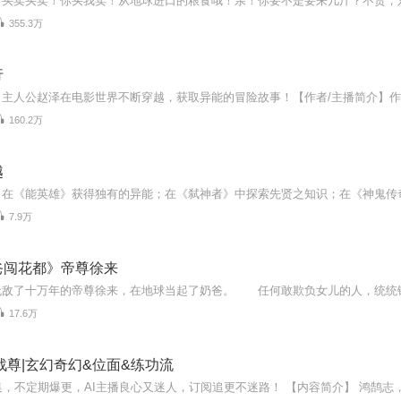
355.3万
行
160.2万
越
7.9万
爸闯花都》帝尊徐来
17.6万
战尊|玄幻奇幻&位面&练功流