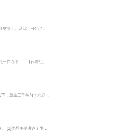
一代至尊炼丹天才，因为不能修炼武道，遭到自己最亲近的之人背叛杀害，转世重生于一个废材身上。从此，开始了一段妖孽人生 。
【内容简介】天地造化玄气孕育的唯一果实，禁锢了北冥魔神万年之久，却被刚刚穿越的成飞一口吞下……【作者/主播简介】作者：帝鲲，网络小说作家。主播：玉爷【购买须知】1、本作品为付费有声书，前54集为免费试听，购买成功后，即可收听，可下载重复收听...
【内容简介】天荒世界五千年来唯一的炼宗，封号“炼绝”的杨尘，渡劫失败，在神秘玉片帮助下，重生三千年前十六岁时。凭借数千年的经验，他弥补曾经遗憾，搅动万古风云，力压各路绝世天骄，并在实现飞升天界的梦想中，打败一个又一个古往今来名动四方的武...
《九阳帝尊》，是由网络小说作者剑棕所著东方玄幻小说，于2014年2月起在创世中文网首发。 [1]作品主要讲述了少年楚晨在采药时意外失足，结果得到了一头金翅大鹏的分身，它可以进入毒雾弥漫的仙山，这无数神魔殒落的仙山，也就成了楚晨踏上九阳帝尊之路的“...