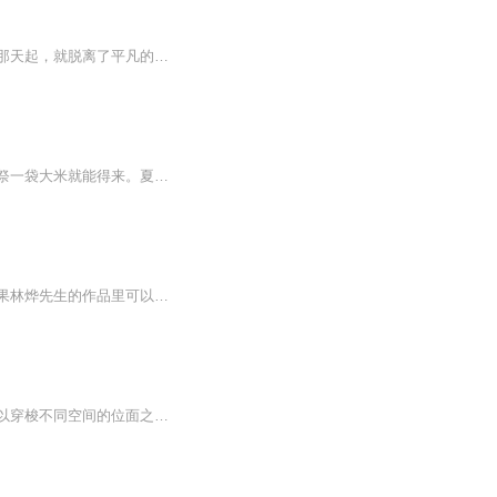
【内容简介】在人人都能穿越的世界，看他如何步步封神。平凡的主角，从捡到一枚神格的那天起，就脱离了平凡的生活。穿梭一个个世界，成就一个个传奇。高举神国的那刻，他开始疑惑了，是世界成就了他，还是他成就了自己？来看看一个平凡人的成神之旅。文字...
【内容简介】掌控神秘祭坛，献祭一切物品，收获万千珍宝。冰种翡翠、百年人参，也许献祭一袋大米就能得来。夏商青铜鼎、唐宋古书画，也许献祭一袋食盐就能换取。历史中的古董，末世的科技，古武位面的绝学，仙侠位面的法宝，游戏位面的技能，只要运气好，...
【内容简介】林烨无意间获得了逆天编辑器，从此林烨的生活将不在平静！ 某美女：如果林烨先生的作品里可以用我的脸当女主角，我愿意为他献出一切！ 某知名大导演：如果林烨先生能为我的电影做后期处理，我愿意将自己所有的薪酬都给他！ 奥斯卡组...
武装现代高科技，前往异界抢粮，抢米，抢美女。穷沟沟里出来的大学生陈青，偶然得到可以穿梭不同空间的位面之门。没钱花，异界的黄金多如牛毛。没妞泡，异界的美眉投怀送抱。什么？你说异界的猛兽很多，高手如云。嘭！我有神枪大炮在手，你来一个我崩一个...