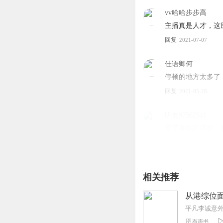
vv哈哈步步高
【购...
主播真是人才，这
回复
2021-07-07
佳语卿何
停顿的地方太多了
回复
2021-05-28
听友97562341
章节都是乱序的，
回复
2022-07-28
唐俊华_hp
相关推荐
一停一停的，听的
回复
2021-06-24
从港综位面开
平凡李诚意
有声书