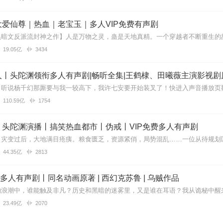
爱仙尊｜热血｜老宝玉｜多人VIP免费有声剧
19.05亿
3434
丨头陀渊领衔多人有声剧|畅听全集|王鹤棣、田曦薇主演影视剧
110.59亿
1754
丨头陀渊演播丨搞笑热血都市丨伪戒丨VIP免费多人有声剧
44.35亿
2813
| 多人有声剧丨同名动画原著 | 西幻克苏鲁 | 乌贼作品
23.49亿
2070