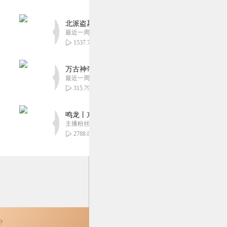
北派盗墓笔记丨头陀渊出品丨悬疑灵异丨摸金校尉丨
最近一周更新
1537.70万
万古神帝丨玄幻丨热血丨紫襟团队演播丨多人有声
最近一周更新
315.79万
鸣龙丨东方玄幻丨紫襟团队丨轻松搞笑丨多人有声
主播粉丝2836万
2788.88万
P