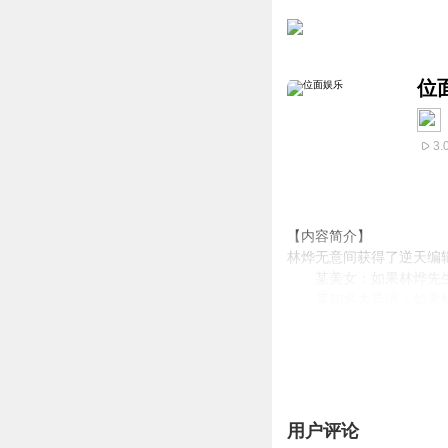
位
3.
【内容简介】
林烨无意间获得了逆天编
某美女：如果林烨先生
某知名大导演：如果林
奥斯卡组委会某委员：很
奥斯卡也就失去了存在的
林烨：该死，什么时候
文字版权方：阅文听书
【作者/主播简介】
作者：戊邪牍行
用户评论
主播：第四语言工作室