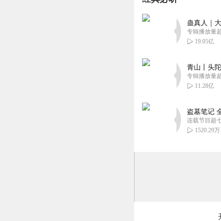
蛊真人｜大
专辑播放量超1
19.05亿
青山丨头陀
专辑播放量超1
11.28亿
盗墓笔记 
连载节目超
1520.29万