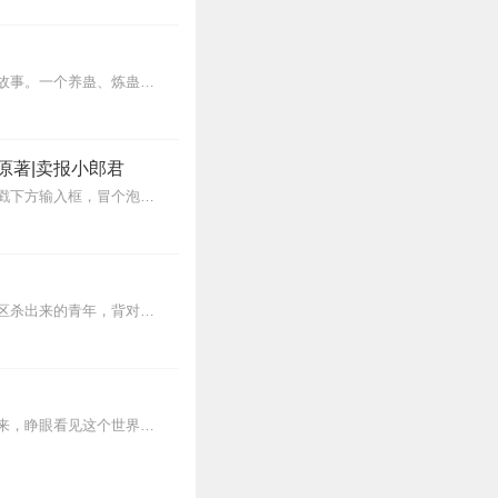
内容简介【黑暗文反派流封神之作】人是万物之灵，蛊是天地真精。一个穿越者不断重生的故事。一个养蛊、炼蛊、用蛊的奇特世界。配音组（男角色）老宝玉旁白...
原著|卖报小郎君
【冒泡有奖】听说杨千幻那厮要与我一较高下，我许七安要开始装叉了！快进入声音播放页戳下方输入框，冒个泡偷偷告诉我，我要用哪些诗词才能胜过他？说得好的，有赏！202...
【内容简介】灾变过后，大地满目疮痍。粮食匮乏，资源紧俏，局势混乱……一位从待规划区杀出来的青年，背对着漫天黄沙，孤身来到九区谋生，却不曾想偶然结识三五好友，一念...
蒸汽与机械的浪潮中，谁能触及非凡？历史和黑暗的迷雾里，又是谁在耳语？我从诡秘中醒来，睁眼看见这个世界：枪械，大炮，巨舰，飞空艇，差分机；魔药，占卜，诅咒，倒吊人...