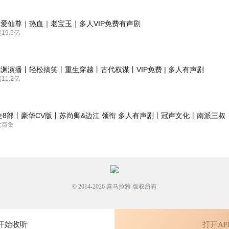
爱仙尊｜热血｜老宝玉｜多人VIP免费有声剧
9.5亿
渊演播丨轻松搞笑丨重生穿越丨古代权谋丨VIP免费 | 多人有声剧
1.2亿
全8部丨豪华CV版丨苏尚卿&边江 领衔 多人有声剧丨冠声文化丨南派三叔
七百集
© 2014-
2026
喜马拉雅 版权所有
开始收听
打开AP