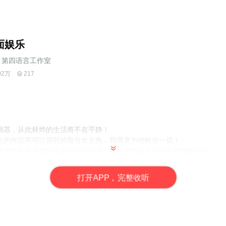
面娱乐
第四语言工作室
02万
217
辑器，从此林烨的生活将不在平静！
的作品里可以用我的脸当女主角，我愿意为他献出一切！
烨先生能为我的电影做后期处理，我愿意将自己所有的薪酬都给他！
庆幸林烨先生没有带着他的作品来参加奥斯卡奖项的评选，否则今年
意义！感谢上帝！
打
开
A
P
P，完整收听
我才能摆脱这奴隶一般的生活！