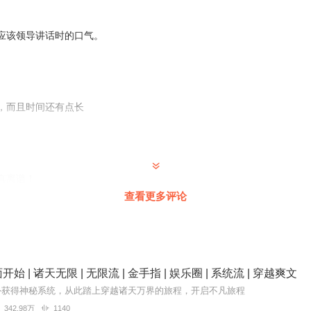
应该领导讲话时的口气。
，而且时间还有点长
真离谱！
查看更多评论
难受。
始 | 诸天无限 | 无限流 | 金手指 | 娱乐圈 | 系统流 | 穿越爽文
外获得神秘系统，从此踏上穿越诸天万界的旅程，开启不凡旅程
342.98万
1140