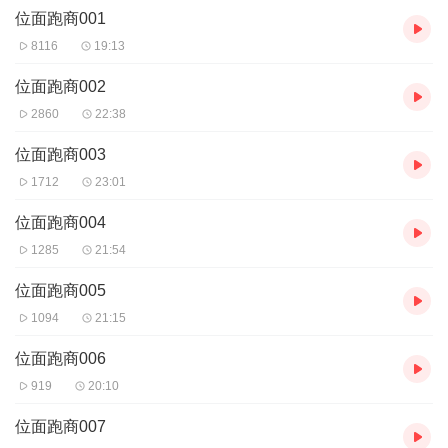
位面跑商001
【购买须知】
1、本作品为付费有声书，前48集为免费试听，购买成功后，即可收
8116
19:13
听，可下载重复收听。
2、版权归原作者所有，严禁翻录成任何形式，严禁在任何第三方平
位面跑商002
台传播，违者将追究其法律责任。
2860
22:38
3、如在充值／购买环节遇到问题，您可通过页面右上方按钮，将页
面分享至微信内使用微信支付完成购买。
位面跑商003
4、在购买过程中，如果您有任何问题，可以按以下步骤咨询在线客
1712
23:01
服：
第一步：您可在喜马拉雅APP【账号】-【帮助与反馈】”中咨询在线
位面跑商004
客服
1285
21:54
第二步：如果您无法联系上APP内在线客服，可关注【喜马拉雅付
费精品】公众号，通过下方菜单栏里咨询在线客服
位面跑商005
第三步：如果在线客服都未取得联系，也可拨打客服电话：400-
838-5616
1094
21:15
位面跑商006
919
20:10
位面跑商007