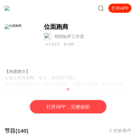
打开APP
位面跑商
栩栩如声工作室
4.63万
498
【内容简介】
位面之间来联网，今天，你升级了吗？
有了位面网游芯片，在现实世界里，想赚钱就赚钱，想升级就升
级，可以调戏宠物，炼丹药，杀鸡杀鸭也能爆宝贝。甚至还可以通
过任务或者杀怪爆出运气财气……而所有的东西，都可以在位面市
场进行销售！
打
开
A
P
P，完整收听
【作者/主播简介】
作者：SO糊涂，网络小说作家。
主播：予渔
节目(140)
切换顺序