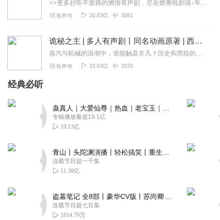
>>更多好听不套路的燃情有声剧，尽在燃番啦剧场↓年度重磅推荐本专辑为VIP免费专辑每天上午10点5集更新，订阅可以听到最新内容哦！每周抽一个专辑五星优质评论送...
20.63亿
3061
有声书
诡秘之主 | 多人有声剧丨同名动画原著 | 西幻克苏鲁 | 乌贼作品
蒸汽与机械的浪潮中，谁能触及非凡？历史和黑暗的迷雾里，又是谁在耳语？我从诡秘中醒来，睁眼看见这个世界：枪械，大炮，巨舰，飞空艇，差分机；魔药，占卜，诅咒，倒吊人...
23.53亿
2070
有声书
经典必听
蛊真人｜大爱仙尊｜热血｜老宝玉｜多人VIP免费有声剧
专辑播放量超19.1亿
19.13亿
青山丨头陀渊演播丨轻松搞笑丨重生穿越丨古代权谋丨VIP免费 | 多人有声剧
连载节目超一千集
11.39亿
盗墓笔记 全8部丨豪华CV版丨苏尚卿&边江 领衔 多人有声剧丨冠声文化丨南派三叔
连载节目超七百集
1814.79万