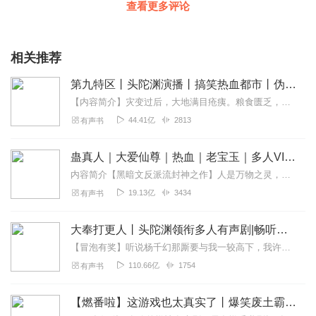
查看更多评论
相关推荐
第九特区丨头陀渊演播丨搞笑热血都市丨伪戒丨VIP免费多人有声剧
【内容简介】灾变过后，大地满目疮痍。粮食匮乏，资源紧俏，局势混乱……一位从待规划区杀出来的青年，背对着漫天黄沙，孤身来到九区谋生，却不曾想偶然结识三五好友，一念...
44.41亿
2813
有声书
蛊真人｜大爱仙尊｜热血｜老宝玉｜多人VIP免费有声剧
内容简介【黑暗文反派流封神之作】人是万物之灵，蛊是天地真精。一个穿越者不断重生的故事。一个养蛊、炼蛊、用蛊的奇特世界。配音组（男角色）老宝玉旁白...
19.13亿
3434
有声书
大奉打更人丨头陀渊领衔多人有声剧|畅听全集|王鹤棣、田曦薇主演影视剧原著|卖报小郎君
【冒泡有奖】听说杨千幻那厮要与我一较高下，我许七安要开始装叉了！快进入声音播放页戳下方输入框，冒个泡偷偷告诉我，我要用哪些诗词才能胜过他？说得好的，有赏！202...
110.66亿
1754
有声书
【燃番啦】这游戏也太真实了丨爆笑废土霸榜神作丨紫襟剧社制作