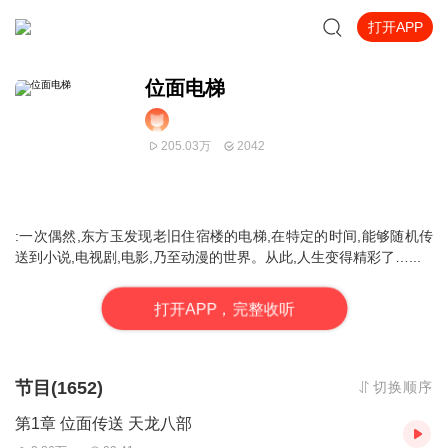
打开APP
位面电梯
205.03万
2042
:
一次偶然,东方玉
发现老旧住宿楼的电梯,在特定的时间,能够随机传
送到小说,电视剧,电影,乃至动漫的世界。从此,人生变得精彩了
…...
打
开
A
P
P，完整收听
节目(1652)
切换顺序
第1章 位面传送 天龙八部