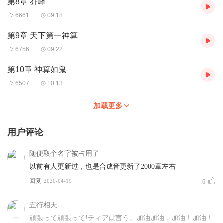
第8章 乔峰
6661
09:18
第9章 天下第一神算
6756
09:22
第10章 神算如鬼
6507
10:13
加载更多
用户评论
随便取个名字被占用了
以前有人更新过，也是合成音更新了2000章左右
回复
2020-04-19
6
五行相天
頑張って頑張って!ティアは言う。加油加油，加油！加油！