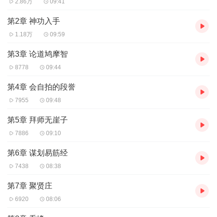
2.86万
09:41
第2章 神功入手
1.18万
09:59
第3章 论道鸠摩智
8778
09:44
第4章 会自拍的段誉
7955
09:48
第5章 拜师无崖子
7886
09:10
第6章 谋划易筋经
7438
08:38
第7章 聚贤庄
6920
08:06