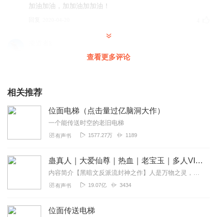
加油加油，加加油加加油！
回复
2020-04-20
4
凌道者k
主播，书中的主角穿越过哪些世界？求告知。(^V^)
查看更多评论
回复
2020-05-08
2
相关推荐
说说_m1
广告声音大的要死，小说声音小的要死。
位面电梯（点击量过亿脑洞大作）
回复
2020-04-21
2
一个能传送时空的老旧电梯
1577.27万
1189
有声书
鑫鑫_z6h
喜欢就可以👍，无需多语
蛊真人｜大爱仙尊｜热血｜老宝玉｜多人VIP免费有声剧
回复
2021-02-05
1
内容简介【黑暗文反派流封神之作】人是万物之灵，蛊是天地真精。一个穿越者不断重生的故事。一个养蛊、炼蛊、用蛊的奇特世界。配音组（男角色）老宝玉旁白...
19.07亿
3434
有声书
花丷火
嗯很不错支持支持支持
位面传送电梯