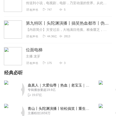
回复
2020-04-21
1
传送到小说，电视剧，电影，乃至动漫的世界。从此，人生变得精彩了...
747
5
有声书
唯美彡夕阳
这本书发布者都被封了。书还在，牛x
第九特区丨头陀渊演播丨搞笑热血都市丨伪戒丨VIP免费多人有声剧
回复
2021-10-15
0
【内容简介】灾变过后，大地满目疮痍。粮食匮乏，资源紧俏，局势混乱……一位从待规划区杀出来的青年，背对着漫天黄沙，孤身来到九区谋生，却不曾想偶然结识三五好友，一念...
44.36亿
2813
有声书
原恩坤明
谁能告诉我这个为什么会火！！！
位面电梯
回复
2020-06-06
0
主播:龙芗
175
3
有声书
0天方夜谭0
经典必听
好好好好好好好好好好好好好好好好谢谢
回复
2020-06-01
0
蛊真人｜大爱仙尊｜热血｜老宝玉｜多人VIP免费有声剧
专辑播放量超19.6亿
1584273wzxj
19.07亿
？？？？？？？？？？？？？？？？
回复
2020-04-27
青山丨头陀渊演播丨轻松搞笑丨重生穿越丨古代权谋丨VIP免费 | 多人有声剧
0
主播粉丝1659万