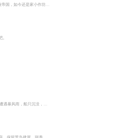
【内容简介】060期双色球开奖，奇葩六连号。超级垃圾股，逆天翻红，连翻56倍。未来商业帝国，如今还是家小作坊。科技巨头，崛起于一间狭小办公室。海外孤岛，蕴藏超级宝藏。灾难的一年，2020年2月1号，天外陨石，降临在美国纽约东北方向12公里的大西洋，女...
吧。
出身中产家庭的鲁滨孙，因痴迷航海冒险，不顾家人反对多次出海。一次航行中，船队遭遇暴风雨，船只沉没，他成为唯一幸存者，流落至无人荒岛。 在荒岛上的28年里，他从最初的绝望中振作，凭借智慧与毅力，从失事船只中抢救物资，搭建...
本专辑根据世界名著《鲁滨逊漂流记》，专为儿童改编，语言生动、情节紧凑，去除复杂内容，保留荒岛建屋、驯养动物等趣味冒险。每集解锁丰富多样的求生技能，潜移默化提升孩子解决问题的能力，让孩子在冒险中磨耳朵，征服新课标刚需！