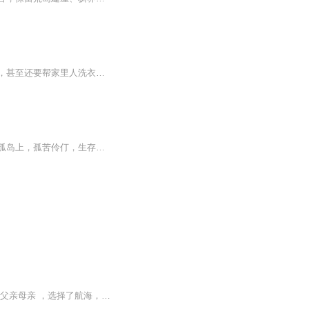
我生活在一个非常偏心的家庭，每天晚上，我姐姐都在复习预备高考，我却被逼着去做家务，甚至还要帮家里人洗衣服。姐姐的所有衣物，都要丢给我来洗，以免占用她宝贵的时间。但是，我也读高三啊。有时候我放下家务去复习，就会被骂得狗血淋头。【收听须知】 1、该专辑免费收听。 2、由于音频节目更新的比较慢,在收听过程中，如想快速阅读小说文字版全集 请在威\新搜一搜中搜索工、种、浩【书班】，关注并回复数字：【700】，便可快速阅读文字全版。（注意：需要关注工、种、浩，在工...
本书讲述了一个具有冒险主义精神的英国人，不听父母的劝阻，去海外冒险，不想却被困于孤岛上，孤苦伶仃，生存艰难。但他并没有放弃希望以非凡的勇气和智慧，在孤岛上存活了下来。经过他不懈努力，运用自己所知所学，历经千辛万苦，终于顽强的活了下去，并...
神奇的故事，《鲁滨逊漂流记》，生性爱冒险的鲁滨逊 ，离开安逸富裕的家庭。离开爱她的父亲母亲 ，选择了航海，几番生死，在某一天被漂落到荒岛，渺无人烟，与野兽，沙滩，小鸟为伴，与寂寞，孤独，贫穷为伍，靠着自己坚韧的毅力和聪明的才智。在孤岛上生活了28年，28年中危机重重，险象环生，他凭借超人的能力，战胜了自然，战胜了环境，战胜了野人，靠自己的大智大勇28年以后离开了孤岛 …