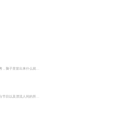
一档无主题随性闲谈栏目！不设选题、不框内容：网络热点、日常心绪、突发感悟、零碎思考，脑子里冒出来什么就聊什么。不用刻意深刻，不必完美措辞，用最松弛的声音，分享每一刻最真实的想法。
人间漂流，摇摇荡荡有风有雨，也有眼前的碧海蓝天这是一档关于自我剖析和自我探索的电台节目以及漂流人间的所思所想