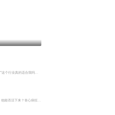
作者: 日本•稻泉连“低欲望” 表象下的真实职场“佛系” 伪装下的迷惘焦虑因为不安，所以“漂流”“这个行业真的适合我吗？”“保持现状似乎就是在走下坡路”…?“选择越来越少，我还能做什么?”20世纪90年代日本泡沫经济破灭终身雇佣制和论资排辈的时代...
本是一场共旅客消遣的“杀人游戏”，没想到却弄假成真，将自己带入了一个诡异的杀人事件，他能否活下来？丧心病狂的凶手这样做的目的是什么？又是什么原因谁让他开始的这这场真正的“杀人游戏”。