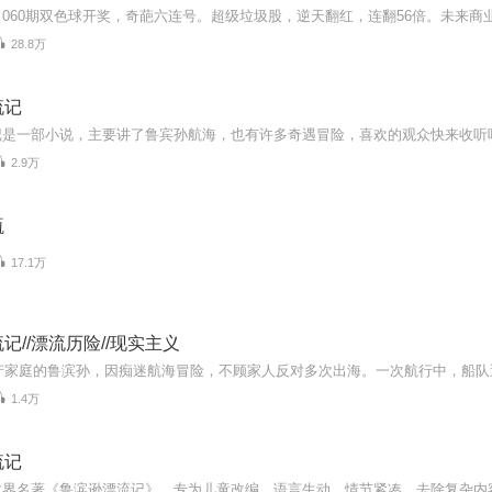
28.8万
流记
记是一部小说，主要讲了鲁宾孙航海，也有许多奇遇冒险，喜欢的观众快来收听
2.9万
瓶
17.1万
记//漂流历险//现实主义
1.4万
流记