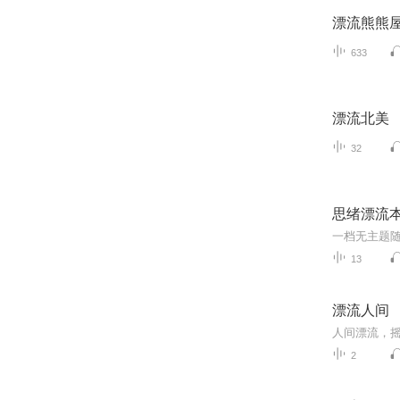
漂流熊熊
633
漂流北美
32
思绪漂流
13
漂流人间
2