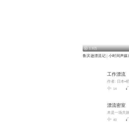
1.9万
鲁滨逊漂流记 | 小时间声媒
工作漂流
14
漂流密室
40