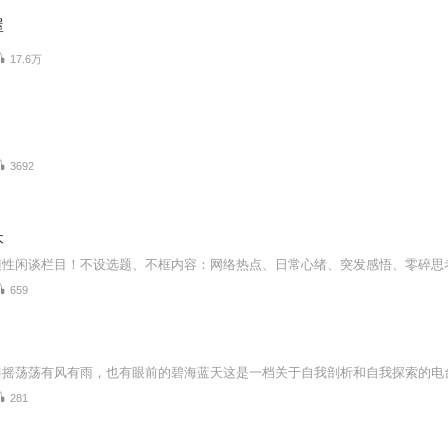
屋
17.6万
3692
本
659
281