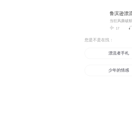
鲁滨逊漂
17
您是不是在找：
漂流者手札
少年的情感
星际漂流战
一笑漂流记
漂流世界