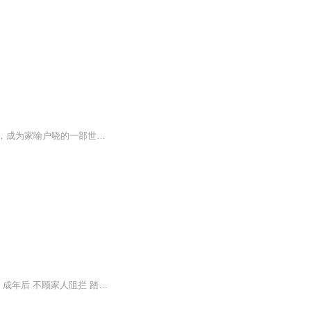
本书是一部具有传奇色彩的回忆录式冒险小说。小说问世之后，立即风靡全球，历久不衰，成为家喻户晓的一部世界名著，该书被誉为英国文学史上的第一部长篇小说。 本书运用自述的方式，讲述了主人公在孤岛上生活二十八年的传奇故事：鲁滨逊在绝境中流落...
《鲁滨逊漂流记》讲述了勇敢的冒险者一一鲁滨逊的故事 鲁滨逊自幼对航海怀有无限的向往 成年后 不顾家人阻拦 踏上了航海之旅 后来 在一次前往非洲的航行中 鲁滨逊遭遇海难 孤身漂流到一座荒无人烟的岛上 并在岛上生活了二十八年……