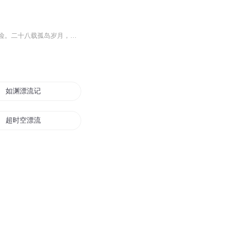
当狂风撕破航船，海浪将他抛向荒芜孤岛。没有同伴，没有退路，只剩下无尽孤独与未知危险。二十八载孤岛岁月，从濒临崩溃到顽强自救，鲁滨逊用双手对抗绝境，用信念对抗孤独。遇见星期五，黑暗中迎来一丝温暖。穿越无尽苦难，踏浪归来。一起来聆听这部跨越...
如渊漂流记
超时空漂流记
和校花一起的海上漂流
漂流游记
三界漂流瓶