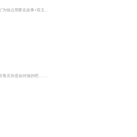
《漂流瓶日记》诞生于高校深夜情绪缺口:学业、人际、情感压力无处安放。节目以“温暖治愈”为锚点用匿名故事+双主持共情模式，为大学生搭建安全倾诉空间。
是如何做的吧........