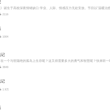
记
2116
瓶
1004
流记
在一个与世隔绝的孤岛上生存呢？这又得需要多大的勇气和智慧呢？快来听一听鲁宾孙
3849
流记
1.9万
瓶