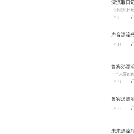
漂流瓶日
6
声音漂流
14
鲁宾孙漂
一个人要如何
41
鲁宾汉漂
32
未来漂流