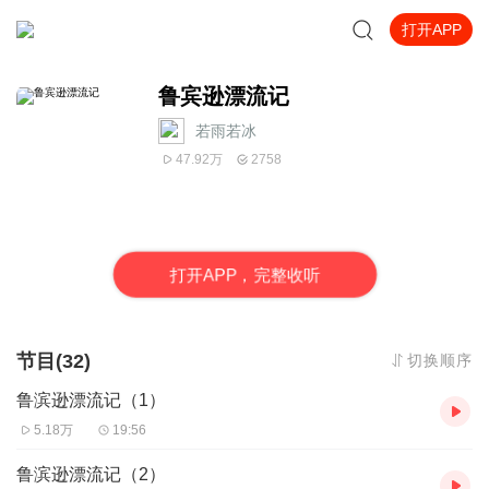
打开APP
鲁宾逊漂流记
若雨若冰
47.92万
2758
打
开
A
P
P，完整收听
节目(32)
切换顺序
鲁滨逊漂流记（1）
5.18万
19:56
鲁滨逊漂流记（2）