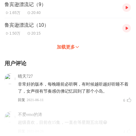
鲁宾逊漂流记（9）
1.65万
20:40
鲁宾逊漂流记（10）
1.50万
20:15
加载更多
用户评论
晴天727
非常好的版本，每晚睡前必听啊，有时候越听越好听睡不着
了，女声很有节奏感仿佛记忆回到了那个小岛。
回复
2021-06-11
6
不爱emo的涛
超级喜欢，目前在15集，一直在等星期五出现😁
回复
2021-04-26
4