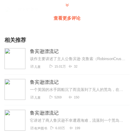
何不忆姜南
讲的非常好，尤其是对鲁宾逊在在荒岛生活30年的描写。还
查看更多评论
有还有就是那个忠诚的星期五。
回复
2021-03-25
5
相关推荐
A薇薇小盆友
鲁宾逊漂流记
主播读的超赞😍我很喜欢
该作主要讲述了主人公鲁滨逊·克鲁索（RobinsonCrusoe）出生于一个中产阶级家庭，一生志在遨游四海，一次在去非洲航海的途中遇到风暴，只身漂流到一个无人...
回复
2020-03-09
3
15.01万
32
儿童
初霁_rainy
鲁宾逊漂流记
精彩！！！！！！好看
一个英国的水手因船沉了而流落到了无人的荒岛，在进退无路的情况下，他开始想办法自救——做木筏、造房子、种粮食、养牲畜……竭力投入到与大自然的抗争中去。他靠自己的双...
回复
2022-05-20
2
5269
150
儿童
Foysho
鲁宾逊漂流记
女声很性感，好听好听好听好听
它讲述了商人鲁滨逊不幸遭遇海难，流落到一个荒岛上，孤单地生活了二十八年的故事。我非常佩服鲁滨逊，他不屈不挠，在荒岛上，用自己的头脑和双手，盖房子、种粮食、养羊、...
回复
2022-05-20
2
6.03万
199
有声图书