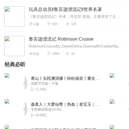
听友193611311
玩具总动员‖鲁宾逊漂流记‖世界名著
很不不错哦，谢谢！主播声音好好听。
《鲁滨逊漂流记》作者：丹尼尔·笛福。主要讲述了主人公鲁滨逊出生于一个中产阶级家庭，一生志在遨游四海的故事。鲁滨逊在一次航海的途中遇到风暴，只身漂流到一个无人的荒...
回复
2020-10-02
2
823
125
儿童
听友222171311
鲁宾逊漂流记 Robinson Crusoe
我们不是生来就勇敢， 但也从不惧怕生活的刁难。 早安
RobinsonCrusoeBy:DanielDefoe,DeannaMcFaddenNarratedby:RebeccaK.Reynolds...
回复
2020-03-04
2
6382
32
外语
经典必听
听友348253390
非常好的版本，讲的也很好👍️👍️👍️👍️
青山丨头陀渊演播丨轻松搞笑丨重生穿越丨古代权谋丨VIP免费 | 多人有声剧
回复
2023-01-08
1
连载节目超一千集
11.34亿
开朗的网友114514918
真的很好，有声有色，我有睡前听故事的习惯，我就听这些
蛊真人｜大爱仙尊｜热血｜老宝玉｜多人VIP免费有声剧
专辑播放量超19.9亿
回复
2022-12-07
1
19.09亿