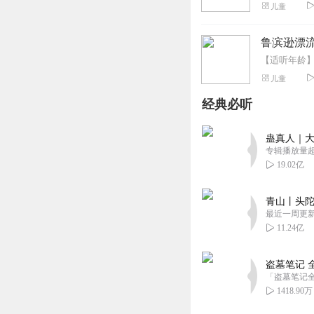
儿童
鲁滨逊漂流
儿童
经典必听
蛊真人｜大
专辑播放量超1
19.02亿
青山丨头陀
最近一周更
11.24亿
盗墓笔记 
1418.90万