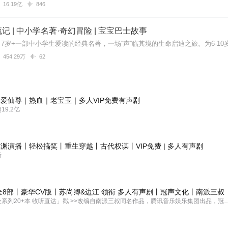
16.19亿
846
记 | 中小学名著·奇幻冒险 | 宝宝巴士故事
454.29万
62
爱仙尊｜热血｜老宝玉｜多人VIP免费有声剧
9.2亿
渊演播丨轻松搞笑丨重生穿越丨古代权谋丨VIP免费 | 多人有声剧
新
全8部丨豪华CV版丨苏尚卿&边江 领衔 多人有声剧丨冠声文化丨南派三叔
「盗墓笔记全系列20+本 收听直达」戳 >>改编自南派三叔同名作品，腾讯