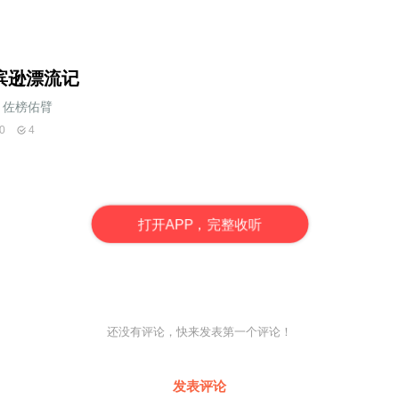
滨逊漂流记
佐榜佑臂
0
4
打
开
A
P
P，完整收听
还没有评论，快来发表第一个评论！
发表评论