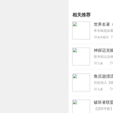
相关推荐
世界名著
有声图书
神探迈克狐
儿童
鲁滨逊漂流
儿童
破坏者联盟