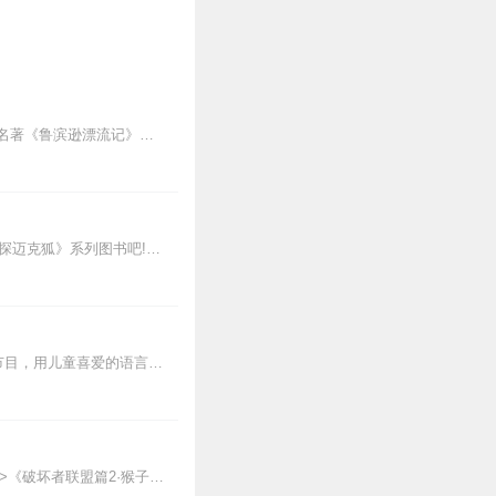
本专辑是由童星造梦艺术教育的朱振涛老师为大家播讲的英国作家丹尼尔笛福所著著的世界名著《鲁滨逊漂流记》！该有声小说用接近生活化的语言更接地气的还原小说中的故事。能...
新专辑点击收听《神探迈克狐·怪盗归来篇｜多多罗》！！！>>>点击进入主播橱窗购买《神探迈克狐》系列图书吧!<<<多多罗故事【点击前往】收听多多罗其他好玩有趣的故...
目前加入【喵博士成长社群】不定期跟主播互动及享受更多社群活动！“喵博士听名著”系列节目，用儿童喜爱的语言来讲诉经典名著故事，孩子一听就着迷，爱上一本又一本名著。...
【适听年龄】7岁+《猴子警长科学探案记》系列《破坏者联盟篇1·猴子警长科学探案记》>>>《破坏者联盟篇2·猴子警长科学探案记》>>>《破坏者联盟篇3·猴子警长科...