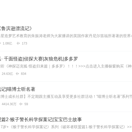
《鲁滨逊漂流记》
1.08亿
173
· 千面怪盗|侦探大赛|灰狼危机|多多罗
24.63亿
834
记|喵博士听名著
4414.30万
59
篇2·猴子警长科学探案记|宝宝巴士故事