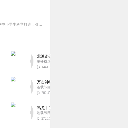
【适听年龄】7岁+一部中小学生爱读的经典名著，一场“声”临其境的生命启迪之旅。为6-10岁中小学生科学打造，引导孩子积极成长的经典冒险故事。这是一场惊心动魄的荒...
北派盗墓笔记丨头陀渊出品丨悬疑灵异丨摸金校尉丨
主播粉丝1659万
1441.71万
万古神帝丨玄幻丨热血丨紫襟团队演播丨多人有声
连载节目超二百集
282.47万
鸣龙丨东方玄幻丨紫襟团队丨轻松搞笑丨多人有声
音乐娱乐集团出品，冠声文化制作，...
连载节目超五百集
2725.74万