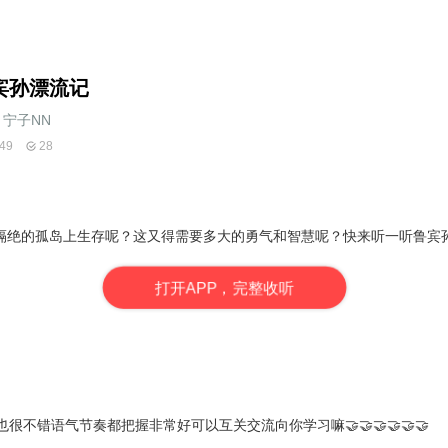
宾孙漂流记
宁子NN
49
28
绝的孤岛上生存呢？这又得需要多大的勇气和智慧呢？快来听一听鲁宾孙是如何做
打
开
A
P
P，完整收听
很不错语气节奏都把握非常好可以互关交流向你学习嘛🤝🤝🤝🤝🤝🤝