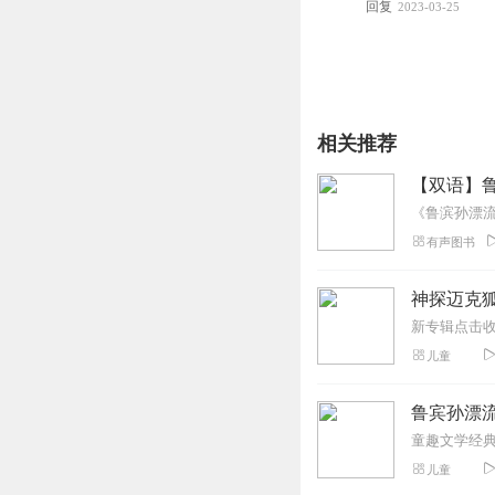
回复
2023-03-25
相关推荐
【双语】
有声图书
神探迈克狐
儿童
鲁宾孙漂流
儿童