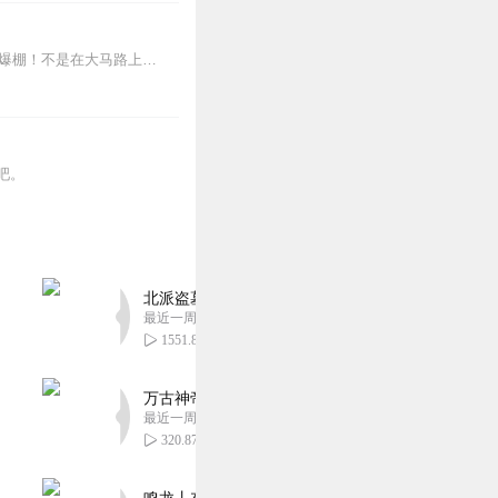
【适听年龄】4岁+孩子的安全，我们来守护！——啦咘啦哆警长宣孩子天生爱冒险，好奇心爆棚！不是在大马路上比赛跑，就是踩着椅子上下跳，怎样才能保护孩子平安长大？听...
吧。
北派盗墓笔记丨头陀渊出品丨悬疑灵异丨摸金校尉丨
最近一周更新
1551.81万
万古神帝丨玄幻丨热血丨紫襟团队演播丨多人有声
最近一周更新
320.87万