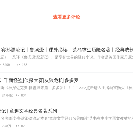
查看更多评论
鲁宾孙漂流记丨鲁滨逊丨课外必读丨荒岛求生历险名著丨经典成
8409
153
· 千面怪盗|侦探大赛|灰狼危机|多多罗
24.64亿
834
记 | 童趣文学经典名著系列
2.48万
82