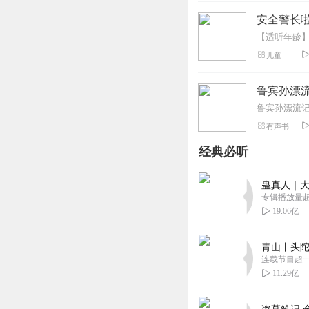
安全警长啦
儿童
鲁宾孙漂
鲁宾孙漂流
有声书
经典必听
蛊真人｜大
专辑播放量超1
19.06亿
青山丨头陀
连载节目超
11.29亿