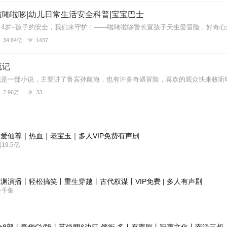
咘啦哆|幼儿日常生活安全科普|宝宝巴士
34.84亿
1437
流记
记是一部小说，主要讲了鲁宾孙航海，也有许多奇遇冒险，喜欢的观众快来收听
2.96万
33
爱仙尊｜热血｜老宝玉｜多人VIP免费有声剧
9.5亿
渊演播丨轻松搞笑丨重生穿越丨古代权谋丨VIP免费 | 多人有声剧
一千集