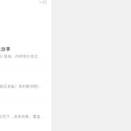
1
长故事
《鲁滨孙漂流记》（又译《鲁滨逊漂流记》）是享誉世界的经典小说。作者是英国作家丹尼尔·笛福。内容简介首次出版于1719年4月25日。该作主要讲述了主人公鲁滨逊·...
新专辑点击收听《神探迈克狐·怪盗归来篇｜多多罗》！！！>>>点击进入主播橱窗购买《神探迈克狐》系列图书吧!<<<多多罗故事【点击前往】收听多多罗其他好玩有趣的故...
童趣文学经典名著阅读·鲁滨逊漂流记本套“童趣文学经典名著阅读”丛书在中小学语文教材的示范下，选本经典，覆盖义务教育学龄段，践行感悟式阅读、综合性点拨，帮助孩子...