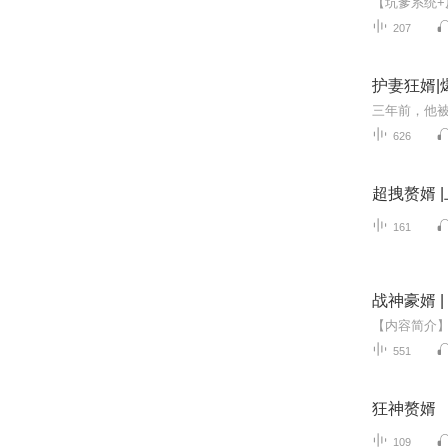
207
护妻狂婿|
626
超拽赘婿 
161
战神豪婿 |
551
狂神赘婿
109