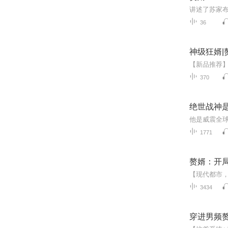
36
神级狂婿|
370
绝世战神
1771
赘婿：开
3434
穿进男频