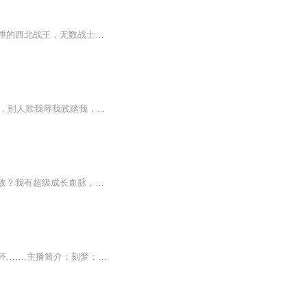
【内容简介】三年前，身为保安的王辰，为捍卫家庭，毅然入伍从戎。三年后，他是威震边陲的西北战王，无数战士心中的神！然而，当他满载荣誉回归都市，面对的，却是一纸离婚协议……【作者介绍】花都公子：17K优秀网文作者【主播阵容】练练，令狐【购买须知...
稳定日更5集，不定期爆更，AI主播良心又迷人，订阅追更不迷路！ 【内容简介】 三年入赘，别人欺我辱我践踏我，以为我只是一个窝囊废。他们却不知道，我隐忍三年，只为当年的承诺。三年之后，龙腾九霄，我就是这世界上最强大的人，所有人，都要匍匐于我...
【内容简介】我有超强升级系统，一天一级，三百六十五天挂机修炼。你天生血脉，神通无敌？我有超级成长血脉，能吞万千血脉于一身，无限成长，见谁吞谁。你背靠超强势力，资源宝物无数？那不好意思，我随便杀只猪都能够爆出灵宝神器，就问你怕不怕。这是一个主角携带超强升级系统，穿越异界，各种横推打怪升级的故事。【作者简介】作者：阿里阿朵，文坛耕耘多年的老作者，凭借《超强升级系统》挤入掌中年度潜力新人。【主播简介】出品：畅读书城演播： 呛呛Blah呛呛Blah：201...
上门赘婿，过了三年没有尊严的生活，在准备结束生命的时候，却发现整个世界开始无限循环…….主播简介：刻梦：实力派全声线男播，代表作《罗浮》、《邪魅王爷绝色妃》、《绝世医后倾天下》、《弃女毒妃：王上是戏精》等。四月天：新生代实力派女播，热爱配...