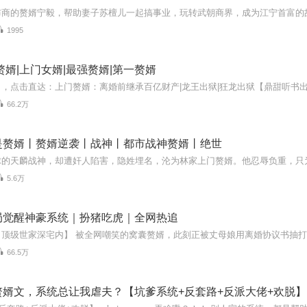
1995
赘婿|上门女婿|最强赘婿|第一赘婿
66.2万
是赘婿丨赘婿逆袭丨战神丨都市战神赘婿丨绝世
5.6万
局觉醒神豪系统｜扮猪吃虎｜全网热追
66.5万
赘婿文，系统总让我虐夫？【坑爹系统+反套路+反派大佬+欢脱】