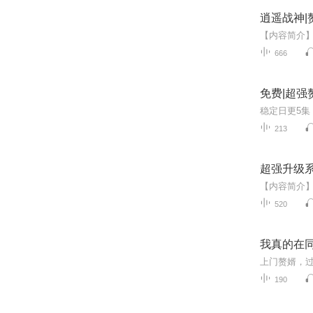
逍遥战神|
666
免费|超强
213
超强升级系
520
我真的在
190