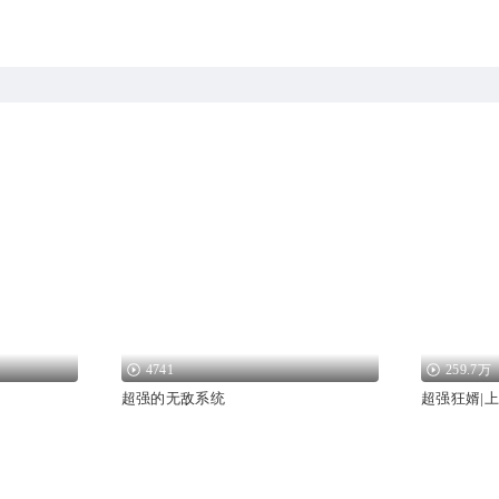
4741
259.7万
超强的无敌系统
超强狂婿|