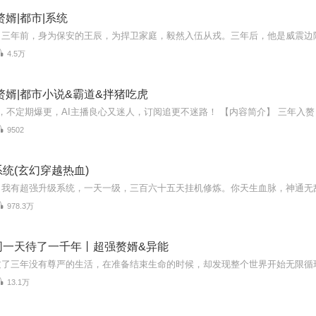
赘婿|都市|系统
4.5万
赘婿|都市小说&霸道&拌猪吃虎
9502
统(玄幻穿越热血)
978.3万
同一天待了一千年丨超强赘婿&异能
13.1万