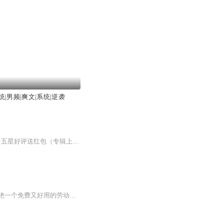
|男频|爽文|系统|逆袭
系统加身，志成最强赘婿! 免费AI多人有声剧，新书上架，福利多多！【听众福利】 福利1：五星好评送红包（专辑上架首月） 满足以下条件：①订阅专辑②打满，并且评论满20字以上③收听满90% 截图加主播微信领取6.66红包 人数限定：10人 福利2：送月票领红包...
穿成赘婿文里嫌贫爱富的反派丈母娘，绑定的系统逼我欺辱上门赘婿换青春永驻。可谁能拒绝一个免费又好用的劳动力？我反手召开家族大会，把亿万家产全塞给赘婿，转头还把不成器的儿女打包送去非洲挖矿。系统当场崩溃尖叫：“宿主你疯了？！”我冷笑一声：“...