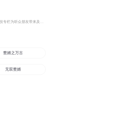
欢迎订阅本专栏 每周一至周五：早6：00更新 和资讯相关的那些事儿，都在这里聊~ 超强科技专栏为听众朋友带来及时、专业的财经资讯，操作建议，满足广大投资朋友对专业知识和金融信息的需求，同时满足听众互动交流和体验分享的需求。 投资有风险，入市需谨慎。 超强科技专栏提供的免费策略仅供参考，请自行承担风险。 任何建议与分析，都是我们从最客观角度作出 点开我简单而又常见的技术面解析，一个多空思路，你却不知道每一个思路和给出的单子都是每一次缜密而又精确的计算结果，你也不会知道每一个单子喊出去时候那种压迫感，对你而言也许就是有一个多单或者空单，对我而言一个单子是实力是信任还有希望更是一种责任。
赘婿之万古魔君
无双赘婿
重生之仙尊赘婿
这个赘婿我不要
第一赘婿系统