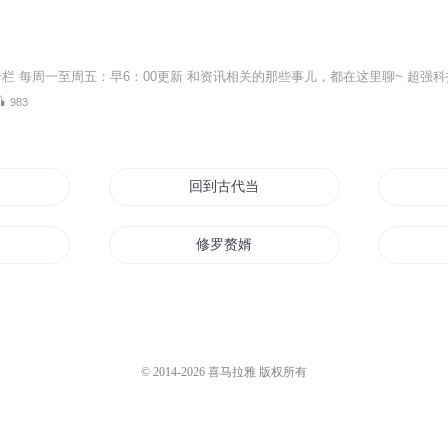
983
帝
回到古代当赘婿
修罗赘婿
来
赘婿之王
异界之最强赘婿
© 2014-
2026
喜马拉雅 版权所有
我只想当赘婿