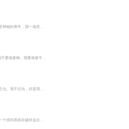
在繁华都市的角落，苏然，一个年轻聪慧的女子，经营着家族的科技公司。而林羽，一个身世神秘的青年，因一场意外失去了部分记忆，流落在街头。一次偶然，苏然遭遇危险，林羽挺身而出，救下了她。苏然的父亲苏正雄为了报答林羽，又看他无依无靠，便让他入赘...
【内容简介】 我不知道什么叫年少轻狂，只知道这世界胜者为王。 九世重生的霸婿上门，我不要做废物，我要做最牛的赘婿！【作者/主播简介】作者：卫龙西，网络小说作家，代表作有《最牛赘婿》、《最强兵王》。主播：黑乐电台【购买须知】1、本作品为付费有...
年少时被灭门，苟活下来，最终成就一方战神。护国之神退隐，只为亲手清算八年前的灭门之仇。我不记仇，但是我一定会报仇！
有一刀斩杀黄金巨龙的低等骷髅种有身怀十大宠兽秘技的看门土狗更有自称为神的……这是一个得到系统在破碎远古培育宠兽的故事。当荣光覆灭，黄泉逆流，昔日的存在将再度回归，一切都是毁灭！