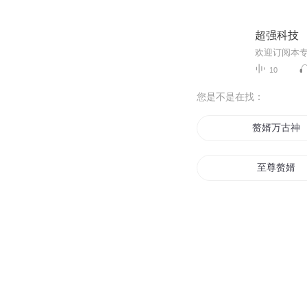
超强科技
10
您是不是在找：
赘婿万古神
至尊赘婿
修仙赘婿归
下山赘婿
赘婿系统