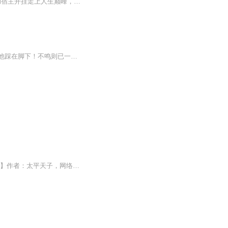
【坑爹系统+反套路+反派大佬+欢脱】 what are you 弄啥嘞？！！ 别人家的系统，都是帮助宿主开挂走上人生巅峰，而她的系统......则是变着法让她死亡重开？？！！ 穿成虐待男主的原配就算了，还不能让她逆天改命，非得按照原著剧情走。 这要是真顺着去了...
三年前，他被逐出家门，身无分文，无人理睬。三年后，他王者回归，万人敬仰，所有人被他踩在脚下！不鸣则已一鸣惊人！塔读主页链接【作者及主播简介】作者： 真名小猪(塔读签约作者）主播：凉若（女） 冬木（男） 日更两集，不定期爆更。欢迎加入塔读听友...
【内容简介】曾经的乞丐，成为了如今的战神，怀抱美女老婆，尽享人生乐趣！【作者/主播】作者：太平天子，网络小说作者。主播：何垣，喜马拉雅独家签约主播。何垣演播团队【购买须知】1、本作品为付费有声书，前50集为免费试听，购买成功后，即可收听，可...