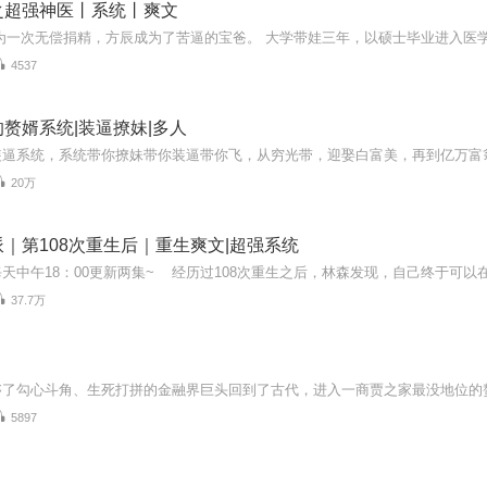
之超强神医丨系统丨爽文
4537
赘婿系统|装逼撩妹|多人
20万
｜第108次重生后｜重生爽文|超强系统
37.7万
5897