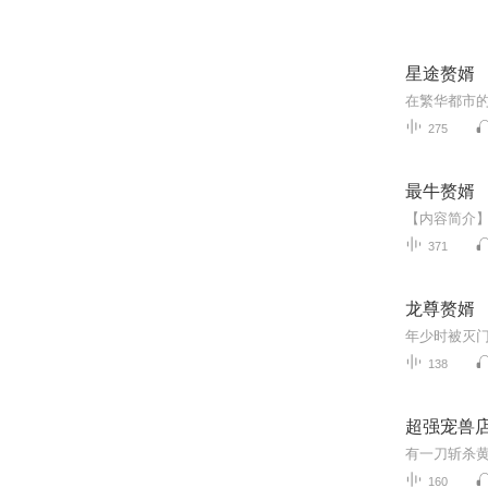
星途赘婿
275
最牛赘婿
371
龙尊赘婿
138
超强宠兽
160