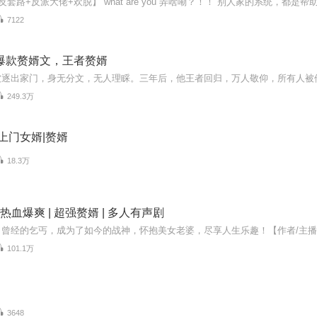
7122
爆款赘婿文，王者赘婿
249.3万
|上门女婿|赘婿
18.3万
 热血爆爽 | 超强赘婿 | 多人有声剧
101.1万
3648