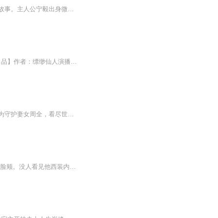
讲述了苏家布商的赘婿宁毅，帮助妻子苏檀儿一起搞事业，玩转武朝商界，成为江宁首富的故事。主人公宁毅出身微寒，却始终积极进取，从赋诗、从商，到习武、齐家，从最初安逸度日的赘婿，逐渐承担起更多的责任，帮苏檀儿一起创业，又助身边的亲朋好友们实现...
【新品推荐】，点击直达：上门赘婿：离婚前继承百亿财产|龙王出狱|狂龙出狱【鼎甜听书出品】作者：缥缈仙人演播：追寻、听音银耳离家五年，终成龙帅。为报当年灭族之仇，岳岩携滔天权势归来。通天权贵，不过我弹指一挥；四方枭雄，皆在我掌中碾碎。“你岳...
他是威震全球的天麟战神，却遭奸人陷害，隐姓埋名，沦为林家上门赘婿。他忍辱负重，只为守护妻女周全，看尽世态炎凉。当妻女被欺、底线被破，他终于不再伪装，战神之威席卷都市！昔日仇敌，今日血债血偿；欺我辱我者，必百倍奉还！且看他如何手撕渣男恶女...
【现代都市，顶级世家深宅内】 被全网嘲笑的窝囊赘婿，此刻正被丈母娘用离婚协议书抽打脸颊。没人看见他西装内袋里，藏着足以买下整座城市的黑金卡。 家族宴会上，纨绔表哥当众往他脸上泼红酒：“这种废物就该滚去睡狗窝！”当夜，那人的公司股价暴跌90%，...