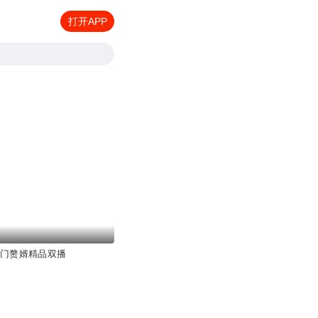
打开APP
上门赘婿精品双播