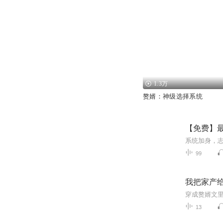
1.3万
赘婿：神级选择系统
【免费】最强
99
我把家产给
13