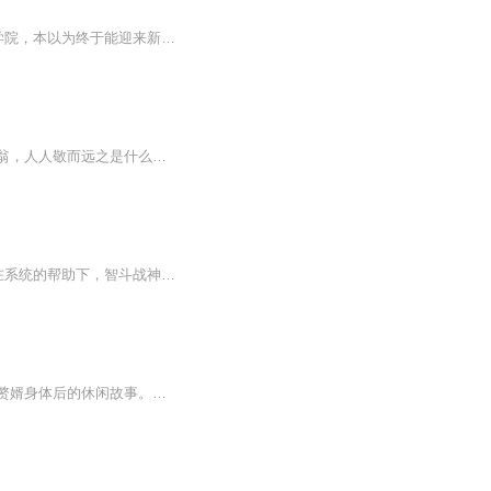
内容简介 因为一次无偿捐精，方辰成为了苦逼的宝爸。 大学带娃三年，以硕士毕业进入医学院，本以为终于能迎来新生。 可等待他的。 却是房租、水电，奶粉费，以及主任的打压，和女友的分手。 人生最艰难的时刻，他笑对人生，继续带娃。
醒来，自带装逼系统，系统带你撩妹带你装逼带你飞，从穷光带，迎娶白富美，再到亿万富翁，人人敬而远之是什么体验.....“你有什么要求”白富美“我要入赘你们江家”“好”白富美“那你叫我一声老公”“老 ...公”
更新时间：每天中午18：00更新两集~ 经历过108次重生之后，林森发现，自己终于可以在系统的帮助下，智斗战神，成为一个逆袭的反派，并且还在这条反派之路上越走越远，戏弄着拥有了各种主角模板的大咖！
一个受够了勾心斗角、生死打拼的金融界巨头回到了古代，进入一商贾之家最没地位的赘婿身体后的休闲故事。家国天下事，本已不欲去碰的他，却又如何能避得过了。——《赘婿》 愤怒的香蕉，真名曾登科，男，出生于1985年5月16日。又名“爆炸的榴莲”、“神奇的果冻”。网络作者。著有《异域求生日记》(发大纲完结)、《隐杀》(完结)、《异化》、《赘婿》。——《百度》