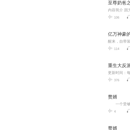
至尊奶爸
106
亿万神豪的
114
重生大反派
376
赘婿
4
赘婿