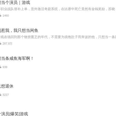
想当个演员｜游戏
1460
别惹我，我只想当闲鱼
287.9万
想当条咸鱼海军啊！
939
只想退休
3227
演员|爆笑|游戏