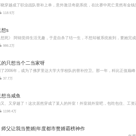
118.9万
想s
986.2万
真的只想当个二当家呀
37.7万
只想当咸鱼
1198.4万
：师父让我当赘婿|年度都市赘婿霸榜神作