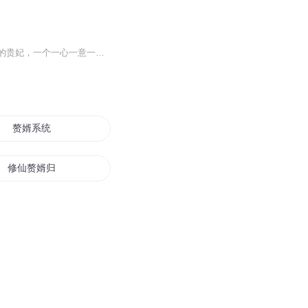
一个会在皇宫后院养猪种菜的贵妃，一个掐指一算能断吉凶的贵妃，一个坐吃等死甘当咸鱼的贵妃，一个一心一意一世一人的贵妃……这是一本让我读了两遍，笑到肚子疼笑到流出泪，笑到想读给你听的书——《只想当咸鱼贵妃很霸气》
赘婿系统
修仙赘婿归来
下山赘婿
赘婿之万古魔君
修罗赘婿