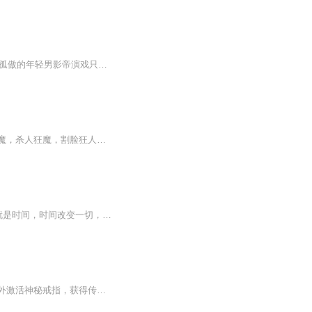
节目主题：娱乐圈甜宠轻喜剧一个是只想当咸鱼磕cp的18线明艳女明星，一个是性格冷漠又孤傲的年轻男影帝演戏只是副业追星才是主业，娱乐圈帅哥这么多我只想远观不想谈恋爱，演戏只为了磕cp，谁让天赋太高责任心太强业务能力从不掉线，莫名其妙事业越来越好...
【内容简介】未来凄惨，仙佛出品超级高冷艳不靠谱系统绑定，任务一个比一个变态，食人魔，杀人狂魔，割脸狂人，豪门诡计、盗墓冒险、末世危机等等都不是事儿，秦鱼：因为我有神技之戏精上身。娇娇：问题是你的修炼大道不该是种田。秦鱼：过度而已，何况种...
秦鱼觉得自己可能不太愿意跟这个疑似猫神更似猫妖的“存在”对话。 时间就是阅历，阅历就是时间，时间改变一切，阅历也是。少女秦鱼忽然冲向草丛猛地撩开浓密的荒草，直接看到里面正窝着一只瘦不拉几很脏很臭的小猫。 猫神，猫妖？神马鬼呀·····...
凌云为救患癌养父，做上门女婿受尽屈辱，却仍凑不够医药费。借遍亲友遭羞辱，绝望时意外激活神秘戒指，获得传承。醒来后发现妻子冷清雪已悄悄还清欠款，他决心用新获得的能力救治养父。