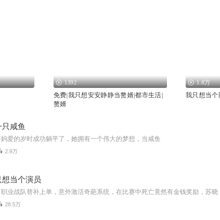
1392
1.8万
免费|我只想安安静静当赘婿|都市生活|
我只想当个
赘婿
一只咸鱼
疼妈爱的岁时成功躺平了，她拥有一个伟大的梦想，当咸鱼
2.9万
只想当个演员
28.5万