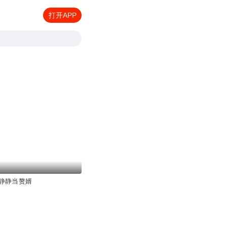
打开APP
静静当赘婿