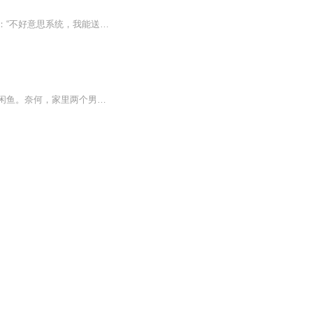
苏晓穿越成了职业战队替补上单，意外激活奇葩系统，在比赛中死亡竟然有金钱奖励，苏晓：“不好意思系统，我能送到你破产。” 比赛前，苏晓：“教练，我上单亚索贼溜！” 教练：“卧槽，亚索上单都能拿五杀，这就是传说中的天才吗？” 比赛中，...
李卫东带着游戏农场回到那个物资匮乏的年代，不需要为填饱肚子而奔波的他，只想当一条闲鱼。奈何，家里两个男人总是看他不顺眼。隔壁俏寡妇，又一心想把妹子嫁给他。院里各种糟心事接踵上演。身处滚滚洪流中的李卫东，直接爬上了岸。所有人都傻眼了。