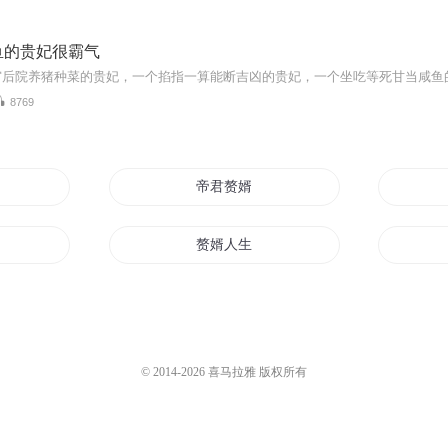
鱼的贵妃很霸气
8769
帝
帝君赘婿
不要
赘婿人生
赘婿
赘婿超强至尊
异界之最强赘婿
© 2014-
2026
喜马拉雅 版权所有
九天最强赘婿