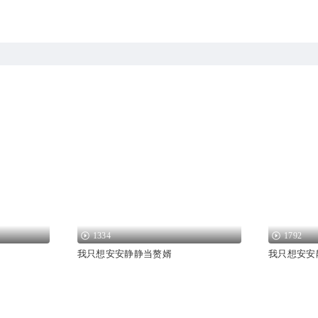
1334
1792
我只想安安静静当赘婿
我只想安安