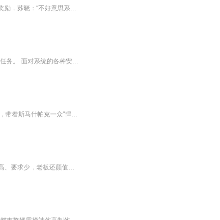
（智能AI）苏晓穿越成了职业战队替补上单，意外激活奇葩系统，在比赛中死亡竟然有金钱奖励，苏晓：“不好意思系统，我能送到你破产。” 比赛前，苏晓：“教练，我上单亚索贼溜！” 教练：“卧槽，亚索上单都能拿五杀，这就是传说中的天才吗？” ...
《快穿：我只想死》 阿锦觉得生活无趣，于是自杀了结一生，不想却被系统捡到，要她完成任务。 面对系统的各种安利，阿锦只想说：麻烦打断一下，现在我可以去死了吗？ 女主自强自立，没有男主
陆羽生穿越到了2006年，成为了佛罗里达大学大学校队的替补控卫。那一年，科比正值巅峰，带着斯马什帕克一众“悍将”与太阳队鏖战七场，最终憾负，折戟而归。湖人队管理层在休赛期毫无作为，只选中了陆羽生这位饱受争议的新秀。球迷大失所望：这一年，八成...
资深咸鱼余知又、又穿越了！这次居然穿成了某人的外室！外室就外室吧，包吃包住、工资高、要求少，老板还颜值高身材好，出手大方，这样的工作上哪儿找去？！余知这条咸鱼浪得飞起……