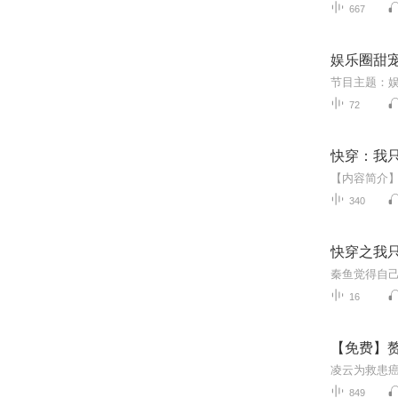
667
娱乐圈甜宠
72
快穿：我
340
快穿之我
16
【免费】赘
849