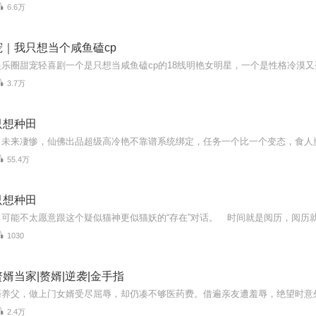
6.6万
｜我只想当个咸鱼磕cp
3.7万
只想种田
55.4万
只想种田
1030
婿当家|赘婿|逆袭|金手指
2.4万