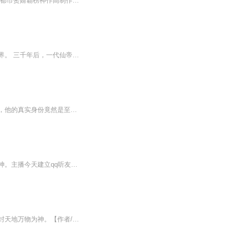
作者：徐侠客———————————————————————————————— 年度都市赘婿霸榜神作高制作水准多人有声剧 简介：山上下来的少年林苏，在都市搅动无尽风云！论打架，还没怕过谁！绝对实力面前，一切皆是浮云！不服？那就让爷教你如何...
一个被抛弃的孤儿，为了心爱之人甘愿做上门女婿，却被无情嘲讽，结果惨死，意外重生仙界。 三千年后，一代仙帝，带着无上的强大，重回地球，发现地球只过了三年。 仙帝一怒，天地色变！ 曾经那些让我卑微的人，如今匍匐在我的脚下吧！曾经看不起我的人...
沈放是所有人都瞧不起的窝囊废赘婿，他们说他养不起女儿，守不住老婆，可是没有人知道，他的真实身份竟然是至尊战神！面对来自家族势力的压迫，来自人道的考验，他能否带着妻子跟女儿，站在这世界的巅峰，怒指苍穹，睥睨众生呢？欢迎收听由夜阑安然创作团...
我只想安心修仙，奈何妖魔祸乱人间。道人骑驴下青山，做世上唯一的仙，敕封天地万物为神。主播今天建立qq听友群了～1016495472 有兴趣讨论的听友们可以加群！
【内容简介】我只想安心修仙，奈何妖魔祸乱人间。道人骑驴下青山，做世上唯一的仙，敕封天地万物为神。【作者/主播简介】作者：历史里吹吹风主播：麦子【购买须知】1、本作品为付费有声书，前111集为免费试听，购买成功后，即可收听，可下载重复收听。2、...