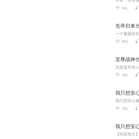
651
先帝归来当
853
至尊战神
200
我只想安
256
我只想安