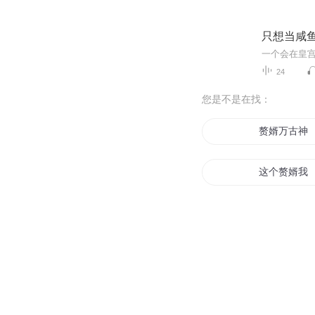
只想当咸
24
您是不是在找：
赘婿万古神
这个赘婿我
回到古代当
至尊赘婿
赘婿之王