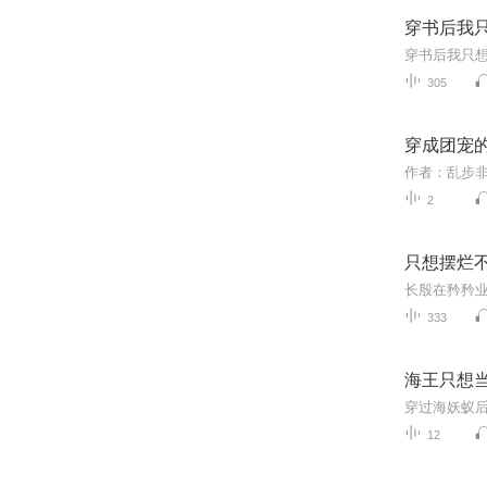
穿书后我
穿书后我只
305
穿成团宠
2
只想摆烂
333
海王只想
12