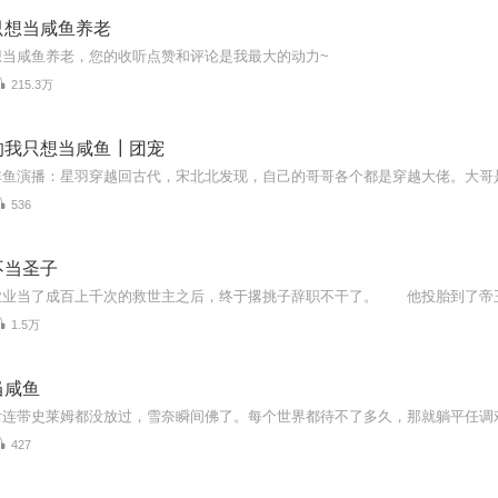
只想当咸鱼养老
想当咸鱼养老，您的收听点赞和评论是我最大的动力~
215.3万
的我只想当咸鱼┃团宠
536
不当圣子
1.5万
当咸鱼
427