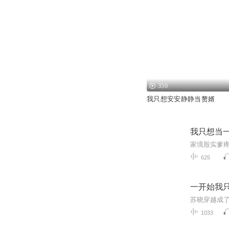
350
我只想安安静静当赘婿
我只想当
家境殷实爹
625
一开始我
1033