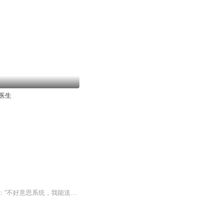
医生
苏晓穿越成了职业战队替补上单，意外激活奇葩系统，在比赛中死亡竟然有金钱奖励，苏晓：“不好意思系统，我能送到你破产。”各位书友要是觉得《一开始我只想当个演员》还不错的话请不要忘记向您QQ群和微博里的朋友推荐哦！一开始我只想当个演员最新章节地...