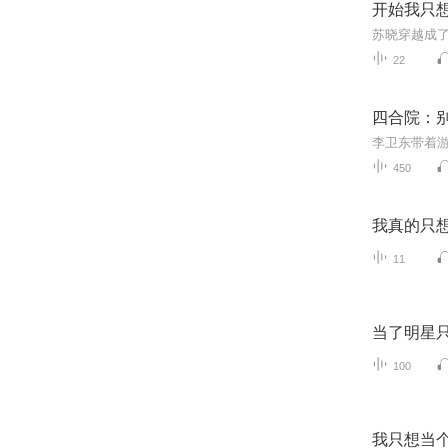
开始我只
22
四合院：
450
我真的只
11
当了明星
100
我只想当个