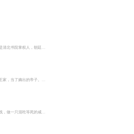
作者：乱步非鱼演播：星羽穿越回古代，宋北北发现，自己的哥哥各个都是穿越大佬。大哥是清北书院掌权人，朝廷一半文官都是他学生。最近在收地皮，想搞"学区房"。二哥是大雍第一才子，如今正披马甲在书社刊发<红楼梦>,听读者们说,和他上本<斗破苍穹>文风差...
长殷在矜矜业业当了成百上千次的救世主之后，终于撂挑子辞职不干了。 他投胎到了帝王家，当了嫡出的帝子。 长殷非常满意新身份，自此开始了自己吃喝玩乐的生活。即便是全帝都说他是个空有 外貌的花瓶草包，也不能阻碍商长殷誓当纨绔的步伐。 ...
穿过海妖蚁后连带史莱姆都没放过，雪奈瞬间佛了。每个世界都待不了多久，那就躺平任调戏，做一只混吃等死的咸鱼吧！可是为什么想要咸鱼这么难？面对来算帐的前男友们雪奈四十五度仰角忧郁道：如果说我是被逼的你们相信吗？前男友一号一脸好麻烦的模样：唉...