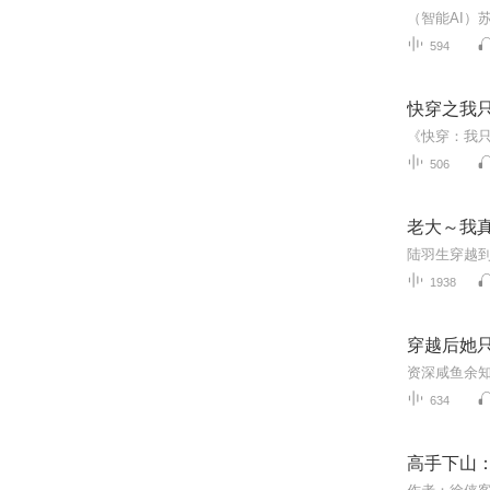
594
快穿之我只
506
老大～我
1938
穿越后她
634
高手下山