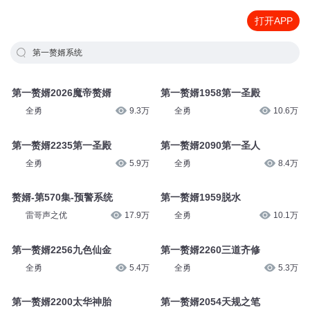
打开APP
第一赘婿系统
第一赘婿2026魔帝赘婿
第一赘婿1958第一圣殿
全勇
9.3万
全勇
10.6万
第一赘婿2235第一圣殿
第一赘婿2090第一圣人
全勇
5.9万
全勇
8.4万
赘婿-第570集-预警系统
第一赘婿1959脱水
雷哥声之优
17.9万
全勇
10.1万
第一赘婿2256九色仙金
第一赘婿2260三道齐修
全勇
5.4万
全勇
5.3万
第一赘婿2200太华神胎
第一赘婿2054天规之笔