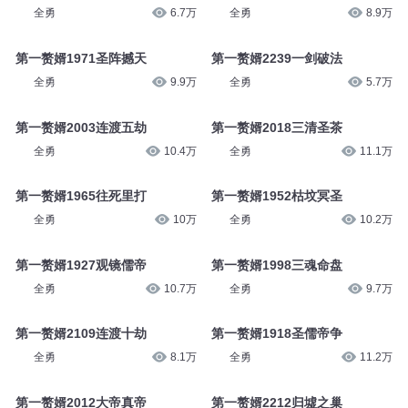
全勇
6.7万
全勇
8.9万
第一赘婿1971圣阵撼天
第一赘婿2239一剑破法
全勇
9.9万
全勇
5.7万
第一赘婿2003连渡五劫
第一赘婿2018三清圣茶
全勇
10.4万
全勇
11.1万
第一赘婿1965往死里打
第一赘婿1952枯坟冥圣
全勇
10万
全勇
10.2万
第一赘婿1927观镜儒帝
第一赘婿1998三魂命盘
全勇
10.7万
全勇
9.7万
第一赘婿2109连渡十劫
第一赘婿1918圣儒帝争
全勇
8.1万
全勇
11.2万
第一赘婿2012大帝真帝
第一赘婿2212归墟之巢