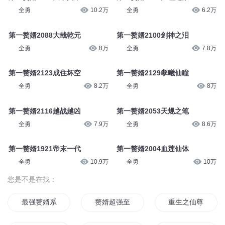
全勇
10.2万
全勇
6.2万
第一赘婿2088大哉乾元
第一赘婿2100剑神之泪
全勇
8万
全勇
7.8万
第一赘婿2123成住坏空
第一赘婿2129孽曦仙瞳
全勇
8.2万
全勇
8万
第一赘婿2116越战越凶
第一赘婿2053天规之笔
全勇
7.9万
全勇
8.6万
第一赘婿1921帝末一代
第一赘婿2004血莲仙体
全勇
10.9万
全勇
10万
您是不是在找：
最强赘婿系统
赘婿超强至尊
重生之仙尊赘婿