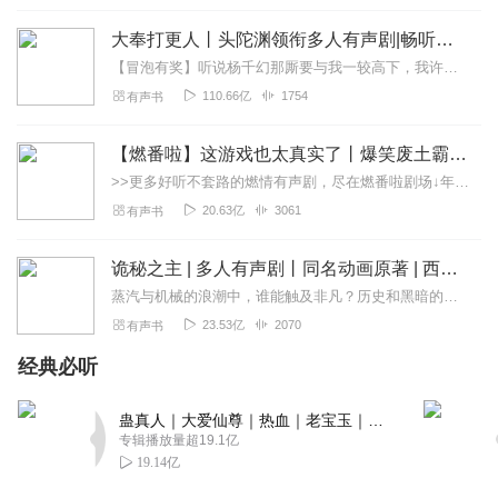
大奉打更人丨头陀渊领衔多人有声剧|畅听全集|王鹤棣、田曦薇主演影视剧原著|卖报小郎君
【冒泡有奖】听说杨千幻那厮要与我一较高下，我许七安要开始装叉了！快进入声音播放页戳下方输入框，冒个泡偷偷告诉我，我要用哪些诗词才能胜过他？说得好的，有赏！202...
110.66亿
1754
有声书
【燃番啦】这游戏也太真实了丨爆笑废土霸榜神作丨紫襟剧社制作
>>更多好听不套路的燃情有声剧，尽在燃番啦剧场↓年度重磅推荐本专辑为VIP免费专辑每天上午10点5集更新，订阅可以听到最新内容哦！每周抽一个专辑五星优质评论送...
20.63亿
3061
有声书
诡秘之主 | 多人有声剧丨同名动画原著 | 西幻克苏鲁 | 乌贼作品
蒸汽与机械的浪潮中，谁能触及非凡？历史和黑暗的迷雾里，又是谁在耳语？我从诡秘中醒来，睁眼看见这个世界：枪械，大炮，巨舰，飞空艇，差分机；魔药，占卜，诅咒，倒吊人...
23.53亿
2070
有声书
经典必听
蛊真人｜大爱仙尊｜热血｜老宝玉｜多人VIP免费有声剧
专辑播放量超19.1亿
19.14亿