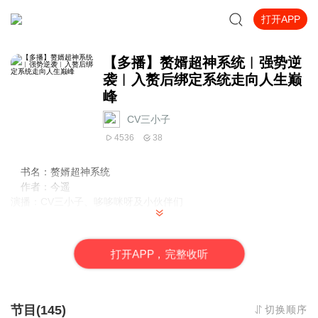
打开APP
【多播】赘婿超神系统︱强势逆
袭︱入赘后绑定系统走向人生巅
峰
CV三小子
4536
38
书名：
赘婿超神系统
作者：
今遥
演播：
CV三小子、哆哆咪呀及小伙伴们
简介：废婿陈阳，被人当头一凳子，机缘开启了超神系统，从而
带着系统走上了无限装逼打脸之路。...
打
开
A
P
P，完整收听
节目(145)
切换顺序