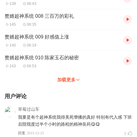
139
06:43
赘婿超神系统 008 三百万的彩礼
145
06:35
赘婿超神系统 009 好感值上涨
140
06:19
赘婿超神系统 010 陈家玉石的秘密
143
06:53
加载更多
用户评论
草莓过山车
我要是有个超神系统我得美死🤓播的真好 特别有代入感 下班
后陪我度过半个小时的路程的精神良药😋😋
回复
2023-12-25
1