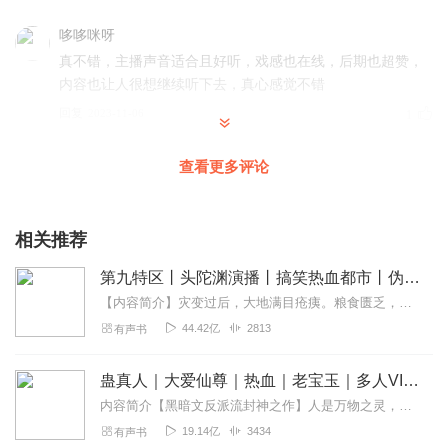
哆哆咪呀
真不错，主播声音适合且好听，戏感也在线，后期也超赞，
内容也让人很想继续听下去，真心感觉不错
回复
2023-11-06
1
浅月清浅浅
查看更多评论
哇哇哇！！内容也太棒了吧，超喜欢。整张专辑都好棒，还
有主播演绎的，大爱啊啊啊啊！！！希望快快更新 完全听不
够啊
相关推荐
回复
2023-11-06
1
第九特区丨头陀渊演播丨搞笑热血都市丨伪戒丨VIP免费多人有声剧
【内容简介】灾变过后，大地满目疮痍。粮食匮乏，资源紧俏，局势混乱……一位从待规划区杀出来的青年，背对着漫天黄沙，孤身来到九区谋生，却不曾想偶然结识三五好友，一念...
44.42亿
2813
有声书
蛊真人｜大爱仙尊｜热血｜老宝玉｜多人VIP免费有声剧
内容简介【黑暗文反派流封神之作】人是万物之灵，蛊是天地真精。一个穿越者不断重生的故事。一个养蛊、炼蛊、用蛊的奇特世界。配音组（男角色）老宝玉旁白...
19.14亿
3434
有声书