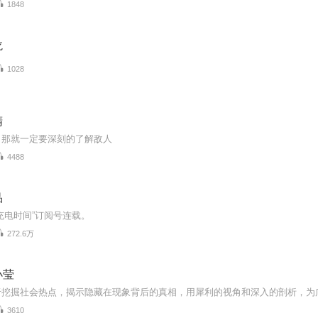
1848
龙
1028
精
，那就一定要深刻的了解敌人
4488
品
充电时间”订阅号连载。
272.6万
小莹
3610