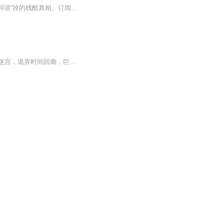
你以为的《西游记》，是师徒四人同心协力、斩妖除魔的励志童话？揭示那些被后世版本“和谐”掉的残酷真相。订阅收听《西游秘闻录》，探究元杂剧里的西游真相，足以颠覆你的所有认知！•这里的孙悟空，绝非善类！ 他不仅占山为王，强娶金鼎国女子为妻，...
【内容简介】张凡重生成宇宙，开启波澜壮阔的混沌之旅。炫光宇宙，寂灭宇宙，神奇造化迷宫，诡异时间回廊，巨无霸多元宇宙，纷至沓来，无限精彩 为追求传说中的超维宇宙，张凡偷偷跑去别的宇宙，从凡人开始历练，无意中引来无数牛逼系统附身。【作者/主播...