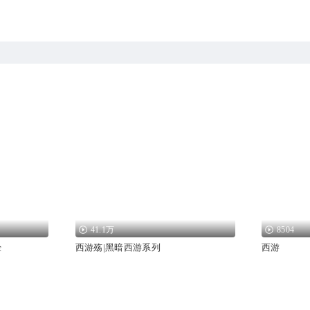
41.1万
8504
经
西游殇|黑暗西游系列
西游