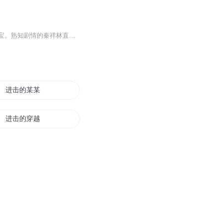
年度最佳爽文最佳反套路文！秦祥林发现自己穿越了，还是穿越到了大话西游里，成为至尊宝。熟知剧情的秦祥林直接就收拾东西准备跑路了。刚出门几步，秦祥林一脚踩死了个蚂蚁，觉醒系统，杀鸡还爆了个神器。从大话西游到洪荒万界，全都是最新的花式套路。坚决打造最强！最爽！最逗！西游洪荒文爽文无敌轻松搞笑逗比忽悠套路...
进击的某某
进击的穿越者
进击的勇者
进击的学生
进击的文明