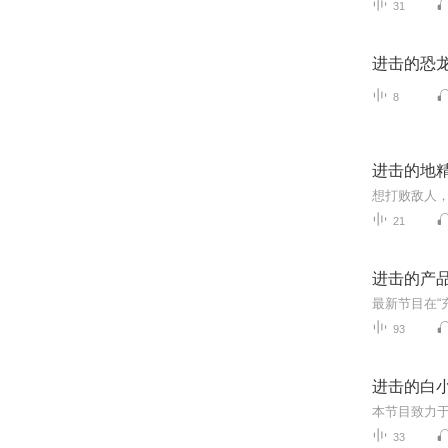
31
进击的恐
8
进击的地
想打败敌人
21
进击的产
最新节目在“
93
进击的白
33