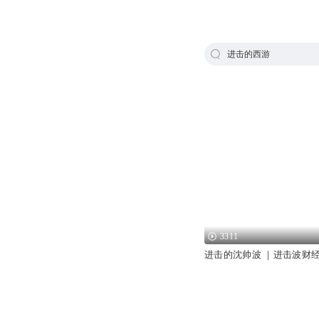
进击的西游
3311
进击的沈帅波 ｜进击波财