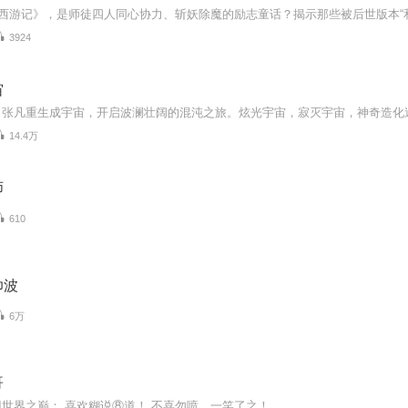
3924
宙
14.4万
师
610
帅波
6万
哥
世界之巅； 喜欢糊说⑧道！ 不喜勿喷，一笑了之！