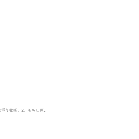
【购买须知】1、本作品为付费有声书，前20集为免费试听，购买成功后，即可收听，可下载重复收听。2、版权归原作者所有，严禁翻录成任何形式，严禁在任何第三方平台传播，违者将追究其法律责任。3、如在充值／购买环节遇到问题，您可通过页面右上方按钮，将...