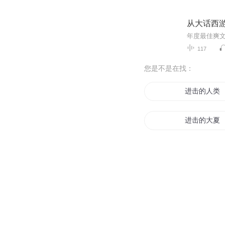
从大话西
117
您是不是在找：
进击的人类
进击的大夏
进击修仙界
进击文明
进击的小白