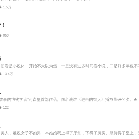
1.5万
夕！
953
霸
13.4万
人
122
人