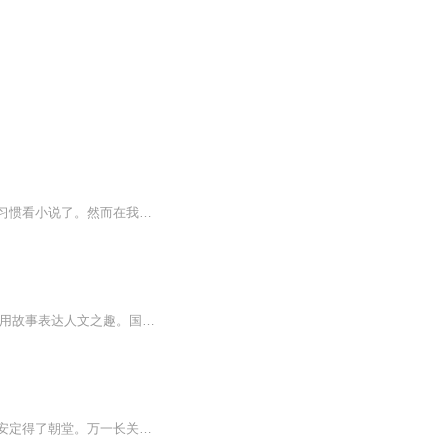
《进击学霸》初看是小说体，开始不太以为然，一是没有过多时间看小说，二是好多年也不习惯看小说了。然而在我不经意间看了一章后，又骤然刷新了我的认知。在这部书里，仿佛又见当年自己学习的身影......这部小说，真实的描述了中学生们日常学习生活，有锐...
★ “特别会讲故事的博物学者”河森堡首部作品。同名演讲《进击的智人》播放量破亿次。★ 用故事表达人文之趣。国家博物馆讲解员8年知识沉淀，听河森堡讲故事，知百万年人类史。★ 文化界、历史界、科普界倾力推荐。他的作品让马未都感叹后生可畏；蔡康永...
有态度的中国美人，谁说女子不如男，本姑娘我上得了厅堂，下得了厨房。服侍得了皇上，安定得了朝堂。万一长关砉然破，美人如玉剑如虹。