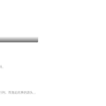
持。
【内容简介】西游百年后，一朝入轮回。被鸿蒙法宝囚禁的孙悟空，不幸被划入轮回转世的行列。而激起此事的源头，竟是他碰巧听到了神佛间的灭世阴谋。转世为人，再塑金身，一切从头再来，只为戳破那阴谋，拯救这脆弱的人间。天神至高无上的权威并非不可侵犯...