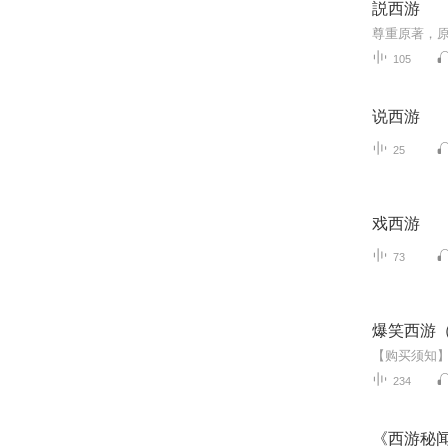
説西游
尊重原著，
105
说西游
25
戏西游
73
爆笑西游
234
《西游秘闻