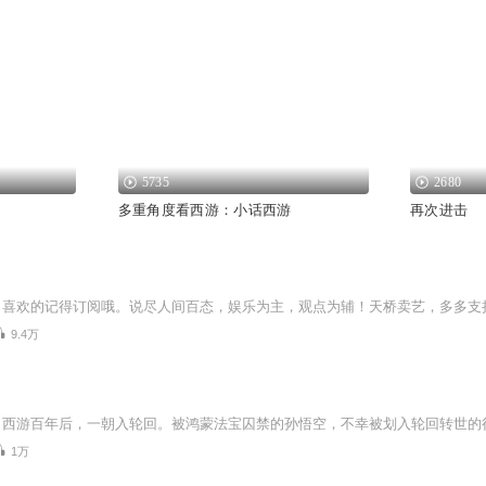
5735
2680
多重角度看西游：小话西游
再次进击
，喜欢的记得订阅哦。说尽人间百态，娱乐为主，观点为辅！天桥卖艺，多多支
9.4万
1万