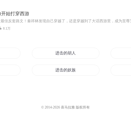
游开始打穿西游
8.1万
进击的胡人
进击的妖族
进击的大剑
进击的主公
© 2014-
2026
喜马拉雅 版权所有
兔
进击的太阳神