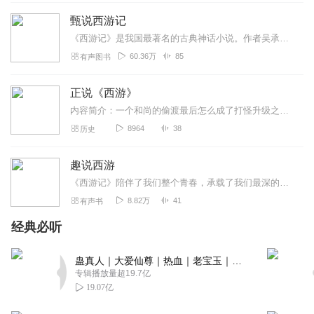
回复
2021-11-08
甄说西游记
15
《西游记》是我国最著名的古典神话小说。作者吴承恩先生用浪漫主义手法为我们描绘了一个充满奇思异想、瑰丽无比的神话世界。故事以唐僧师徒四人西天取经为主线，讲述了一系...
磬儿
60.36万
85
有声图书
快来快来快来呀！颠覆西游记认知啊！优秀主播来解答，好
听的声音！有趣的灵魂！赶快订阅不要错过呦！
正说《西游》
回复
2021-11-08
14
内容简介：一个和尚的偷渡最后怎么成了打怪升级之路？《西游记》是中国家喻户晓的传奇故事，而其中的人物也是几百年来知名度高的故事角色。但既然是故事，是传说，人们总是...
8964
38
历史
憨豆呀
优秀的主播优秀的作品，值得大家的驻足收听订阅和分享
趣说西游
哦。棒棒哒
《西游记》陪伴了我们整个青春，承载了我们最深的记忆和情怀。西游记为什么好看，因为书里的妖怪神仙都颠覆了前有的模式，他们会跌倒，会肚子痛，会哭，会过生日，一切都显...
回复
2021-11-08
13
8.82万
41
有声书
经典必听
冰糖酸梅伴冬瓜
优质的书本优秀的主播还等什么，赶快订阅收听吧
蛊真人｜大爱仙尊｜热血｜老宝玉｜多人VIP免费有声剧
回复
2021-11-08
12
专辑播放量超19.7亿
19.07亿
听友86938546