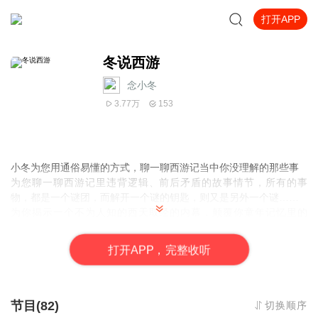
打开APP
冬说西游
念小冬
3.77万
153
小冬为您用通俗易懂的方式，聊一聊西游记当中你没理解的那些事
为您聊一聊西游记里违背逻辑、前后矛盾的故事情节，所有的事
物，都是一个谜团，而解开一个谜的钥匙，则又是另外一个谜……
为你揭示一个不为人知的西天取经的内幕，颠覆你童年记忆里的
《西游记》，告诉你一个鲜为人知的成功法则
节目为免费，欢迎听友们，踊跃订阅，每日上午11:00，下午18:00
打
开
A
P
P，完整收听
为小冬的直播时间，想听现场的也欢迎来直播间玩耍！
如果您觉得喜欢，别忘了点击订阅专辑，评论专辑以及转发，您的
每一份订阅评论转发对我的专辑都会起到非常大的作用！感谢大家
的支持！
节目(82)
切换顺序