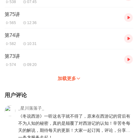
538
07:45
第75讲
565
12:36
第74讲
582
10:31
第73讲
574
09:20
加载更多
用户评论
_星川落落子_
《冬说西游》一听这名字就不得了，原来在西游记的背后有
不为人知的秘密，真的是颠覆了对西游记的认知！辛苦冬每
天的解说，期待每天的更新！大家一起订阅，评论，分享…
一条龙服务走起！