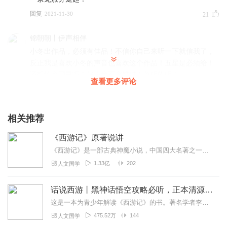
回复
2021-11-30
21
锦朝朝丨伊声相伴
小冬出作品，必须有佳品！不信你自己来听一下就信我了，
反正我是喜欢小冬的声音也喜欢这个作品！五星是必须给！
还想给个🔟星呢！好声音不容错过！收听收听！
查看更多评论
回复
2021-11-08
17
张先生的小龚举
相关推荐
每年寒暑假屏幕上都会见到的取经四人组，耳熟能详的西游
《西游记》原著说讲
记，小时候喜欢孙猴子通天的本领，长大了喜欢二师兄大智
若愚的工作态度，且来听听我们小冬的西游
《西游记》是一部古典神魔小说，中国四大名著之一，作者吴承恩，成书于明朝中期。关于《西游记》，真是没什么可以说，尽人皆知。各种相关题材和形式的作品，大多数人都看...
1.33亿
202
人文国学
回复
2021-11-08
16
Love老冬瓜
话说西游丨黑神话悟空攻略必听，正本清源解读最真实的西游记丨大宇茶馆
且听我们声音迷死人的念小冬主播把西游记那些你不知道的
这是一本为青少年解读《西游记》的书。著名学者李天飞专注《西游记》研究多年，积累参考上千种文献，然而他解读经典的文章不拔高、不戏说，以幽默接地气的方式去做文化的普...
事给你缓缓道来，故事内容保管让你颠覆认知，笑破肚皮，
475.52万
144
人文国学
故事精彩生动，让我们一起来评论区互动起来吧。啾咪