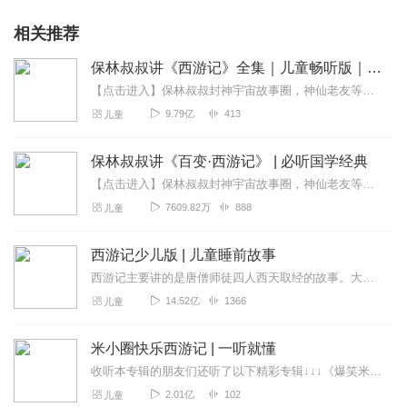
相关推荐
保林叔叔讲《西游记》全集｜儿童畅听版｜免费
【点击进入】保林叔叔封神宇宙故事圈，神仙老友等你来玩！故事小助手：柚子姐姐（VX)：baolinss保林叔叔讲四大名著点击收听→保林叔叔讲《红楼梦》点击收听→...
9.79亿
413
儿童
保林叔叔讲《百变·西游记》 | 必听国学经典
【点击进入】保林叔叔封神宇宙故事圈，神仙老友等你来玩！故事小助手：柚子姐姐：baolinss榴莲哥哥：baolinss168保林叔叔神话故事系列第一部：《封神...
7609.82万
888
儿童
西游记少儿版 | 儿童睡前故事
西游记主要讲的是唐僧师徒四人西天取经的故事。大徒弟孙悟空，是个机智勇敢的人物，他不辞辛苦，跟着师傅保护师傅。二徒弟猪八戒，憨厚老实。三徒弟沙僧，忠心耿耿。唐僧是...
14.52亿
1366
儿童
米小圈快乐西游记 | 一听就懂
收听本专辑的朋友们还听了以下精彩专辑↓↓↓《爆笑米小圈》→点此立即开怀大笑《米小圈快乐西游记》→点此畅听《米小圈封神演义》→点此畅听《米小圈三国演义》...
2.01亿
102
儿童