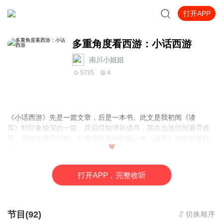
打开APP
多重角度看西游：小话西游
南川小姐姐
5735
4
《小话西游》先是一篇文章，后是一本书。此文是我初阅《读
库》时印象较深的一篇。其后得知增补成书，我在当地坊间遍寻难
觅，只好从网店订购。此书是我购阅的第一本《读库》作者的单行
本。
在《小话西游》里，刘勃以世故人情切入《西游记》，
以“人”观察神仙妖魔，视角别致，每每有独到见解，新人耳目。
打
开
A
P
P，完整收听
刘勃解读菩提祖师是“在体制外搞民办教育”，“亦佛亦道，换
个角度，也就是非佛非道，是杂家。杂家的特点就是成果和业绩都
很
难量化，什么评估，什么考核一来，不免就要糟糕”——看似恶槁，
节目(92)
切换顺序
却让人笑不出来。