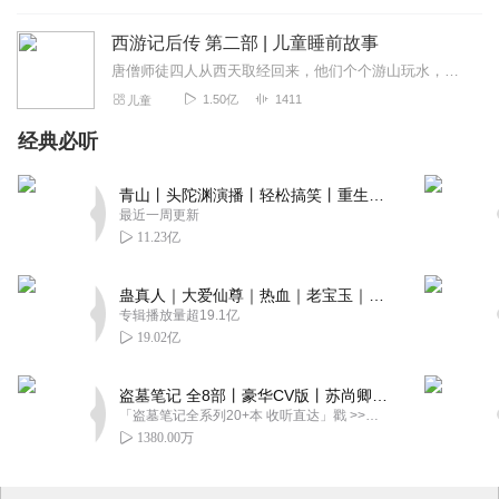
西游记后传 第二部 | 儿童睡前故事
唐僧师徒四人从西天取经回来，他们个个游山玩水，过着快活日子。尤其是孙悟空，平时在花果山经营一个儿童游乐园，跟小朋友一起玩得可高兴了。可是孙悟空发现，孩子们都对他...
1.50亿
1411
儿童
经典必听
青山丨头陀渊演播丨轻松搞笑丨重生穿越丨古代权谋丨VIP免费 | 多人有声剧
最近一周更新
11.23亿
蛊真人｜大爱仙尊｜热血｜老宝玉｜多人VIP免费有声剧
专辑播放量超19.1亿
19.02亿
盗墓笔记 全8部丨豪华CV版丨苏尚卿&边江 领衔 多人有声剧丨冠声文化丨南派三叔
「盗墓笔记全系列20+本 收听直达」戳 >>改编自南派三叔同名作品，腾讯音乐娱乐集团出品，冠声文化制作，...
1380.00万