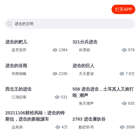
打开APP
进击的文明
进击的粑儿
321分兵进击
是乔安昂
1384
肖璞韬
578
进击的谷雨
进击的巨人
华商韬略
2195
天天爱读
7.9万
西北王的进击
558 进击进击，土耳其人又挨打
啦_潮声
江湖叨客
531
海天潮声
635
20211106财经风味：进击的特
斯拉，进击的新能源车
2783 进击屠妖谷
边风炜
4万
酷匠听书
2099