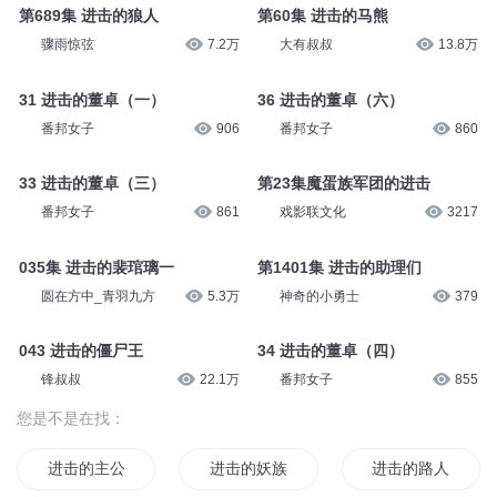
第689集 进击的狼人
第60集 进击的马熊
骤雨惊弦
7.2万
大有叔叔
13.8万
31 进击的董卓（一）
36 进击的董卓（六）
番邦女子
906
番邦女子
860
33 进击的董卓（三）
第23集魔蛋族军团的进击
番邦女子
861
戏影联文化
3217
035集 进击的裴琯璃一
第1401集 进击的助理们
圆在方中_青羽九方
5.3万
神奇的小勇士
379
043 进击的僵尸王
34 进击的董卓（四）
锋叔叔
22.1万
番邦女子
855
您是不是在找：
进击的主公
进击的妖族
进击的路人