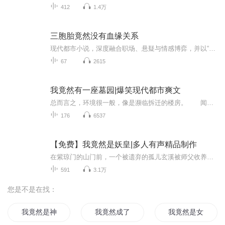
412
1.4万
三胞胎竟然没有血缘关系
现代都市小说，深度融合职场、悬疑与情感博弈，并以“异父三胞胎”为核心钩子，展开一场关于欲望、权力与救赎的复仇爽文。三胞胎竟没有血缘关系，逐步揭开出轨真相，苏婷发现怀孕，设计男主，趁男主醉酒后伪造做爱现场，男主出于负责的态度与女主闪婚，通...
67
2615
我竟然有一座墓园|爆笑现代都市爽文
总而言之，环境很一般，像是濒临拆迁的楼房。 闻松月的目光最终落在了靠墙的告示牌上，那上面粗糙地粘了一张A4大小的白纸，边缘蜷成一条，看着摇摇欲坠。 她没有走过去，而是眯起眼睛，端详着那张离她几米远的白纸。
176
6537
【免费】我竟然是妖皇|多人有声精品制作
在紫琼门的山门前，一个被遗弃的孤儿玄溪被师父收养，从此踏上了修行之路。他与好友玄瑶和玄冥在门派中过着看似平凡的日子，却因一次意外发现了一个隐藏在后山的神秘山洞。洞中，玄溪触摸了一块神秘的石头，瞬间触发了一系列诡异的现象，他看到了自己从未...
591
3.1万
您是不是在找：
我竟然是神界之主
我竟然成了我大爷
我竟然是女人