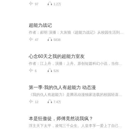
97
1.2万
超能力战记
作者：郝明 演播：大灰狼《超能力战记》从校园生活到远古传说，从激烈的战斗到发掘内心，从轻松的调侃到无尽的阴谋，都显得无比真实与贴近生活。讲述校园故事时青涩淳朴，讲述成人世界时老练成熟，情节引人入胜但跳跃性较大，并且伏笔颇多，给人观看美国...
47
5838
心念60天之我的超能力室友
作者：江上舟，演播：上舟。原创短篇科幻小说，当你的室友觉醒了超能力，你或者他会卷入什么样的世界呢？带点科幻，带点悬疑，不烧脑不吓人，却很热血的故事。
6
526
第一季·我的仇人有超能力 动态漫
《我的仇人有超能力》是腾讯动漫独家连载的校园轻喜剧恋爱漫画，由比格熊动漫出品。剧情简介：神界幸运部举行了百年一度的团建活动，随机抽到了一位幸运的凡人女学生莫桃，她将得到幸运神的守护。幸运之神们又通过抽签决定由简书，下凡去做莫桃的守护神，...
12
7.4万
本是狂傲徒，师傅竟然说我疯？
浮主天下太平，凌驾三千众生。人皇李孚一爱上了自己的师父祁陆为了救活祁陆不惜一切...闯阴司、断龙脉、剜去自己半颗心...万世轮回、相爱相杀..重要提示：双男主！！不喜误入，生活不易，评分请手下留情