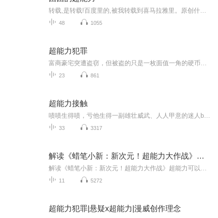
转载,是转载!百度里的,被我转载到喜马拉雅里。原创什么时候更,我就什么时候更。
48
1055
超能力犯罪
富商豪宅突遭盗窃，但被盗的只是一枚面值一角的硬币。令人费解的是，富商居然为这枚硬币开出一千万的悬赏，是失物价值的1亿倍。小记者罗穆在抢夺千万硬币独家新闻时，被迫介入案情调查。身具“复影”超能力的他在案发现场发现了超能力者的踪迹。本案未解，诸多超能力犯罪案件频现：没有影子的男孩持枪谋害超能力特工，银行金库屡次被劫，同时出现多处杀人空宅……种种迹象表明，越来越多的隐身能力者开始有组织有预谋的犯罪。负责处理这一系列事件的秘调局浮出水面，幕后操纵者阴谋渐露，一切犯罪只为逼迫秘调局重启早年为复影的科研计划，该计划旨在操控甚至定制影持的超能力，再将其批量复制到具备犯罪潜质的人身上。促使更多超能力犯罪的诞生。与此同时，一种通过影子传播的瘟疫感染了许多影持，超能力者相互间的猜忌更深，一场大战无可避免……
23
861
超能力接触
啧啧生得啧，亏他生得一副雄壮威武、人人甲意的迷人body，原来不就是虚有其表的大草包一个嘛！切！不懂得财不露白的处世道理也就算了，还money大放送，借给来路不明的人......更奇的是——这个傻不隆冬的家伙竟然有超能力耶！还具透视天分！透视？！我咧，...
33
3317
解读《蜡笔小新：新次元！超能力大作战》看我的超能力
解读《蜡笔小新：新次元！超能力大作战》超能力可以战胜一切吗？；超能力是一种神奇的现象，也是一种巨大的责任；正义是一种无畏的信念，也是一种艰难的选择；人性是一种光明的品质，也是一种黑暗的挑战；我们应该坚持和完善我们所拥有的人性和良知，不要...
11
5272
超能力犯罪|悬疑x超能力|漫威创作理念