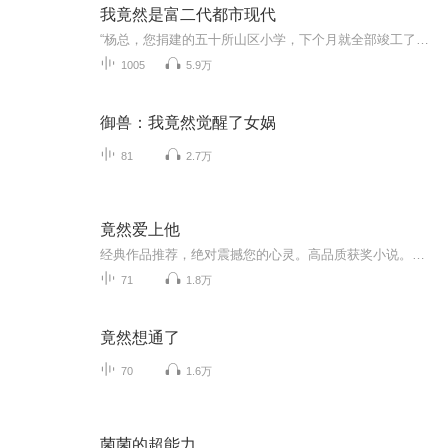
我竟然是富二代都市现代
“杨总，您捐建的五十所山区小学，下个月就全部竣工了。”转，为市里增添了三万六千个工作岗位。”“杨总，您已经被市里评为十佳青年了。”看着身旁喋喋不休的秘书，杨小天摆了摆手，说道：”低调低调，咱们有钱人办实事，办好事，是不图名不图利的，只要...
1005
5.9万
御兽：我竟然觉醒了女娲
81
2.7万
竟然爱上他
经典作品推荐，绝对震撼您的心灵。高品质获奖小说。。大家多支持，小说情节进口时间脉搏，内容精彩生动。人物刻画细腻到位。给您一种身临其境的感觉，也欢迎多提建议和意见。我们将不断改进学习，争取带给大家优秀的作品。您的每一次聆听都是对我们最大的支持和厚爱。谢谢！
71
1.8万
竟然想通了
70
1.6万
菌菌的超能力