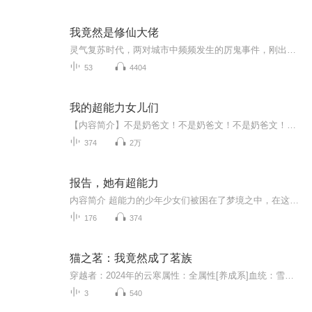
我竟然是修仙大佬
灵气复苏时代，两对城市中频频发生的厉鬼事件，刚出狱的楚北面色严肃喂警察同志，请问国家允许我对厉鬼犯罪吗买命鬼：灵官局吗？我要报警，有人嘎我腰子，对两个都没了鬼摆摊：这个世界还有王法吗？我一个卖西瓜的，他上来就问我这瓜保熟吗
53
4404
我的超能力女儿们
【内容简介】不是奶爸文！不是奶爸文！不是奶爸文！本书名正确读法：我的超能力，女儿们。想要拯救世界却毁灭了世界的陈奇，回到了十年前灵气刚刚复苏的时候。陈奇面对全世界：“只要你们叫我一声爸爸，我就能得到你们的超能力，然后在十年之后拯救世界。...
374
2万
报告，她有超能力
内容简介 超能力的少年少女们被困在了梦境之中，在这个过于真实的虚拟境界即将崩坏之时——各自的心意、思念，编织而成的末世超能力物语。
176
374
猫之茗：我竟然成了茗族
穿越者：2024年的云寒属性：全属性[养成系]血统：雪兔家族：红家[后来加入]职业：兵者兼术士[近战法师]人物简介：上课老是睡觉。穿越前戴着眼镜。长得有那么一点点小帅，加点肌肉。绝对是茉莉喜欢的款式[当然，茉莉都有龙井了]ps:这怎么越来越看像在写我？...
3
540