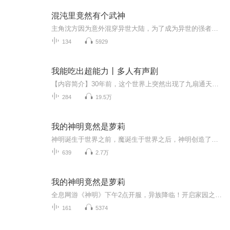
混沌里竟然有个武神
主角沈方因为意外混穿异世大陆，为了成为异世的强者，他辛苦修炼，获得神秘《盘古天法》和金手指血迷花，开始了疯狂升级修炼之路，却没想到遭到其他修士的嫉妒，抢夺他的宝贝，沈方为了活命只有奋起反击，通过自己的不断努力，在家盘古天法的强悍，以及血...
134
5929
我能吃出超能力丨多人有声剧
【内容简介】30年前，这个世界上突然出现了九扇通天大门，后命名为【玄天门】，通往异世界的门户。此后，从【玄天门】逸散出来的异种能量改变了这个世界，生物发生变异，生命跃迁，觉醒者出现于世！......【吃下一个包子，能量+1】......【吃下一碗豆腐脑...
284
19.5万
我的神明竟然是萝莉
神明诞生于世界之前，魔诞生于世界之后，神明创造了世界，魔为毁灭而生。 而羽是一个被血源权柄眷顾的穿越者，穿梭在有着各种各样的神奇异能的世界，逐渐继承血源的力量，不断增长自己权柄的力量，并斩杀魔保护世界。 不过最关键也是最重要的是血源之神，...
639
2.7万
我的神明竟然是萝莉
全息网游《神明》下午2点开服，异族降临！开启家园之战！人人可获得神明培养，对抗异族！ “叮，恭喜宿主获得神级神明九命猫。” “带领你的专属神明征服星辰大海！” “你管这叫神明？这特么是个小萝莉啊！”
161
5374