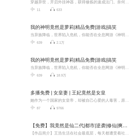
穿越异世，开启外挂神器，获得修炼的速成法门。奈何，来自异界，天道不容，无法修炼。只能广收徒，多授业。却不想——大徒弟武功盖世；二徒弟丹术无双；三徒弟万古唯一僵尸王…...七徒弟绣花针里造河山，八徒弟神级厨艺能调绝品香。横空而出的娃娃军团，所...
11
633
我的神明竟然是萝莉|精品免费|游戏|搞笑
当异族降临，世界陷入危机，你能否在全息网游《神明》中扭转乾坤？本以为会召唤出强大的神明，却没想到是个软萌萝莉。别小看她，她有着超乎想象的能量！在充满未知与挑战的异世界，主角带着她一路升级打怪，解开一个个神秘谜团。快来一起见证这场反差萌十...
639
2.1万
我的神明竟然是萝莉|精品免费|游戏|搞笑
当异族降临，世界陷入危机，你能否在全息网游《神明》中扭转乾坤？本以为会召唤出强大的神明，却没想到是个软萌萝莉。别小看她，她有着超乎想象的能量！在充满未知与挑战的异世界，主角带着她一路升级打怪，解开一个个神秘谜团。快来一起见证这场反差萌十...
639
18.9万
多播免费 | 女皇妻 | 王妃竟然是女皇
她作为一个国家的女皇帝，却被自己心爱的人毒害，原以为就此死去，却没想到重生到了一个正在生孩子的女人的身上。孩子出生后没多久，又变成了弃妇，老天要不要这样欺负她？既然如此，看她如何带着小包子闯荡出属于她的一片天空。
87
9766
【免费】我竟然是仙二代|都市|逆袭|修仙|爽文|AI专辑
【作品简介】王浩生活在社会最底层，每天都遭受着社会无情的毒打。当有一天被现实逼得走投无路的时候，忽然发现他的爸爸是……...【作者简介】爱吃红番茄AI专辑，全集免费，欢迎收听，订阅可以收到更新提示～