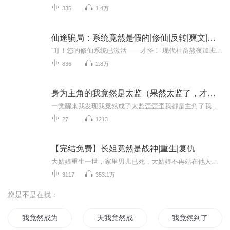
335
1.4万
仙途骗局：系统竟然是假的|修仙|反转|爽文|热血
“叮！您的修仙系统已激活——才怪！”现代社畜熬夜加班猝死后，竟穿越到遍地仙修的玄幻世界！本以为绑定系统就能躺赢成仙，从此告别996，没想到是场坑到姥姥家的惊天骗局！ 所谓“系统指引”全是致命陷阱：功法是缺斤少两的残卷，秘境藏着吞噬修为的杀机...
836
2.8万
身为主角的我竟然是太监（果然太监了，才三集就太监）
一觉醒来我发现我竟然成了太监歪歪歪我都是主角了我怎么能是太监呢谁家主角是太监啊我不想当太监啊我想一统江山后宫三千佳丽啊然而，哪怕身为太监身处波诡云谲的后宫稍有不慎还是会暴毙我必须苟起来猥琐发育
27
1213
【完结免费】长姐竟然是战神|重生|复仇
大姑娘重生一世，家里男儿已死，大姑娘不再站在他人身后成就白眼狼的战绩，而是让自己成为一代战神，这一世必定要保护好妹妹们，绝不重蹈覆辙~
3117
353.1万
您是不是在找：
我竟然成为了皇帝
天我竟然成了系统
我竟然到了三国