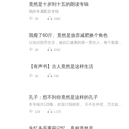
竟然是十岁到十五的朗读专辑
我的专属配音专辑
36
1582
我瘦了60斤、竟然是放弃减肥换个角色
让知识指导生活，做自己健康的第一责任人，每个家庭都需要一个懂健康的人。当你认识到自己是健康的第一责任人的时候，你在这一生中可以减少25%的疾病可能性，提高你的寿命20%，健康知识是多么的重要。一个家庭中有一个懂的健康管理的人，就可以减少75%的疾...
28
3292
【有声书】古人竟然是这样生活
20
740
孔子：想不到你竟然是这样的孔子
本专辑共128集，欢迎订阅收听。 天不生仲尼，万古如黑夜。——朱熹 孔子不是神，而是人，是： 一个有血有肉，感情丰富的人； 一个好古敏求，诲人不僖，传递古代文化的人； 一个满腹经纶，针砭时弊的人； 一个四处游说，替统治者操心，为民请命的人； 一个...
129
1.3万
失忆杀手重获记忆，真相竟然是...