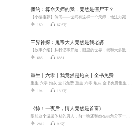
僵约：算命天师的我，竟然是僵尸王？
【小编推荐】传闻——世间有这样一个天师，他法力宛若仙佛，百年出现一次，当他出现之时，他会捧着一本古籍，为世人查探过去，窥探未来一角，能知天命，也知人事。【简介】【飞卢中文网独家签约作品】世间有这样一则传闻——世间有这样一个天师，他法力宛...
150
67.6万
三界神探：鬼帝大人竟然是我老婆
【故事介绍】从我记事开始，眼里的世界，就和大多数眼中这个平凡而充满安全感的世界不同，因为，我可以看到阴物。可是，我的这种特殊，让我成为了异类，从小到大受尽了他人的冷漠。直到我在老宅发现了祖上留下了一本《透天玄机录》，却让我开始慢慢明白自...
685
6881
重生丨六零丨我竟然是炮灰丨全书免费
重生 六零 炮灰 全书免费 重生 六零 炮灰 全书免费重生 六零 炮灰 全书免费
194
13.7万
《惊！一夜后，情人竟然是首富》
眼前这个温柔体贴的男人，前一晚还和她在街角分享一碗热汤，转天竟以“全球首富”的身份出现在财经头条上。当他带着顶级财团的气场，手捧钻戒出现在她的出租屋前时，苏晚懵了：“我们不是只算……露水情缘吗？”男人低笑，将她圈入怀中：“对别人是露水，...
2812
9.8万