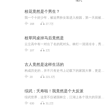
现代
校花竟然是个男生？
我一个十好少年，被迫男扮女装进入校园，第一天就被校花盯上，并且一心要赶走我。 我的呆萌同桌，是真傻还是装傻呢？ 曾经的邻居隔壁家的小孩，时刻威胁着我在我妈眼里地位的人竟然在某个早上出其不意的出现在我们班，还做了我的新同桌。 校草自以为救了我一次就总跑到我面前晃悠，直到被我坑后才安分下来，只是他那眼神还是让我对他有所怀疑，这家伙不会是憋着使坏呢吧？ 因为有个男团梦，我慧眼识英雄，给自己找了个师父，却不想这一找竟然找了个大神，师父的神秘引起我的好奇心，我开始观察和他似乎有着非同寻常关系的班主任。 不断向我示好的舞蹈老师，有着一双看似单纯却很有穿透力的眼睛。 似乎每个人都不简单，每个人都很神秘，每个人的心中都藏着我不知道的秘密。 究竟我能摆脱他们的纠缠，能摆脱女装能顺利的进入娱乐圈出道成为男团中的一员吗？还是会有其他不可预测的未来再等着我？
168
27.7万
校草同桌掉马后竟然是
云立高中有一对出了名的死对头。林灯一清清冷冷，秀骨绝佳，人从花丛过片叶不沾身。喻泽年高挑俊逸，笑容杀人，人从花丛过桃花到处摘。明明都是风云人物，偏的看不惯对方。老师们头疼，校长头疼，谁都头疼。到后来索性调到一块坐。老师气极：你俩给我坐一块儿去！什么时候和好什么时候滚回去！成为同桌的俩人：.电竞圈也有一对出了名的死对头。DD与年大爷，超高人气神秘大神。身在不同战队也没见过对方，因为一次意外结下世仇，从此一见面就杀红眼，杀的直播间次次沸腾！而不巧的是今年俩人总决赛对上了。总...
107
2万
古人竟然是这样生活的
构成历史的，并不只有史书上记载下的家国大事，更是日复一日的寻常生活。在本专辑《古人的日常生活》里，我们将从不一样的角度，为大家揭开那些被历史课本所忽视，却又与生活息息相关的古代日常。21世纪的科技变幻莫测，生活也变得更加丰富多彩，但这就不...
20
221.3万
综武：夭寿啦！我竟然是个大反派
综武世界，这里不仅诸国林立，江湖上各个强大的宗派也都共存在这个大陆里，苏晨穿越到综武世界，他的身份竟然是江湖里赫赫有名的大魔头，烧过寺庙，揍过张无忌，郭靖，楚留香等这些主角，也偷过各个帝国皇宫里的宝物，甚至还调戏过黄蓉，林诗音，焱妃，师...
630
31.2万