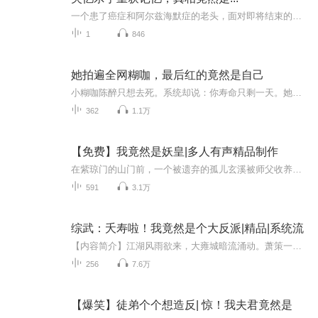
一个患了癌症和阿尔兹海默症的老头，面对即将结束的人生和智障的孩子，他的内心无比煎熬。他该怎么做？
1
846
她拍遍全网糊咖，最后红的竟然是自己
小糊咖陈醉只想去死。系统却说：你寿命只剩一天。她索性摆烂，举起相机为糊咖男团拍下“遗照”。微博消息瞬间99+。咦？她不用死啦？好消息是，她终于火了。坏消息是，她好像变成了站姐。
362
1.1万
【免费】我竟然是妖皇|多人有声精品制作
在紫琼门的山门前，一个被遗弃的孤儿玄溪被师父收养，从此踏上了修行之路。他与好友玄瑶和玄冥在门派中过着看似平凡的日子，却因一次意外发现了一个隐藏在后山的神秘山洞。洞中，玄溪触摸了一块神秘的石头，瞬间触发了一系列诡异的现象，他看到了自己从未...
591
3.1万
综武：夭寿啦！我竟然是个大反派|精品|系统流
【内容简介】江湖风雨欲来，大雍城暗流涌动。萧策一觉醒来，身中内伤，被误认为少爵。他竟与一个神秘系统绑定，系统称他是无恶不作的反派，还让他被迫执行反震任务。为求生，他不得不一次次伤害主角，换取宝囊提升实力。城中长生蛊现世，刺客频出，危机四...
256
7.6万
【爆笑】徒弟个个想造反| 惊！我夫君竟然是