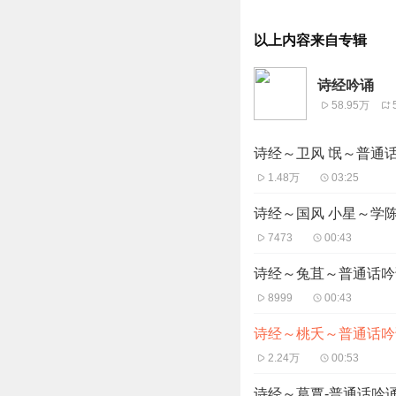
以上内容来自专辑
诗经吟诵
58.95万
诗经～卫风 氓～普通
1.48万
03:25
诗经～国风 小星～学
7473
00:43
诗经～兔苴～普通话吟
8999
00:43
诗经～桃夭～普通话吟
2.24万
00:53
诗经～葛覃-普通话吟