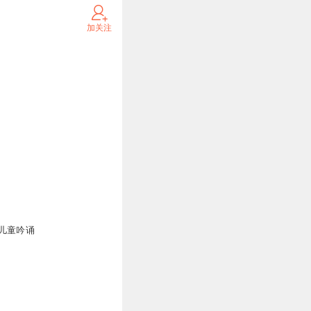
加关注
儿童吟诵