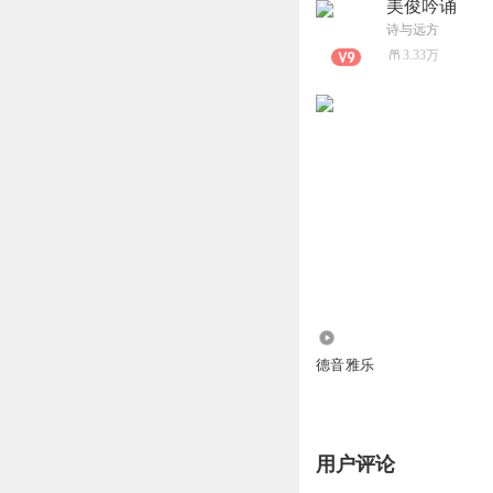
美俊吟诵
诗与远方
3.33万
1.90万
德音雅乐
用户评论