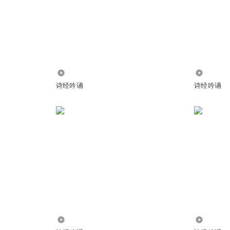
24.24万
1242
诗经吟诵
诗经吟诵
1.14万
1.29万