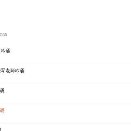
5335
话吟诵
陈琴老师吟诵
诵
诵
诵