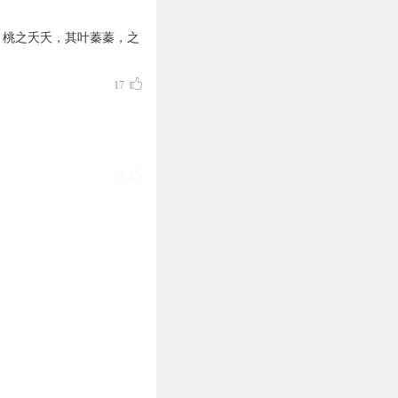
 桃之夭夭，其叶蓁蓁，之
17
2
找到。
1
。 桃之夭夭，其叶蓁蓁，
0