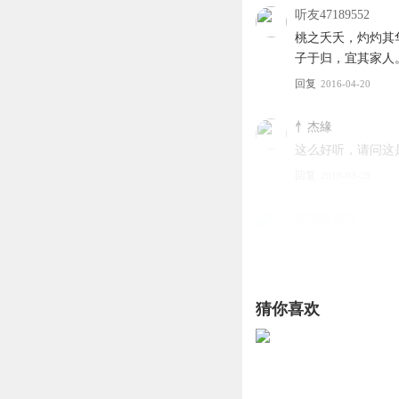
听友47189552
桃之夭夭，灼灼其
子于归，宜其家人
回复
2016-04-20
忄杰緣
这么好听，请问这
回复
2019-03-29
憨憨泉慮顗
是否为琼英调？一
回复
2022-04-24
猜你喜欢
土峡仙综
桃之夭夭，灼灼其
之子于归，宜其家
回复
2022-09-26