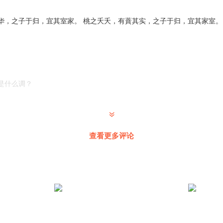
华，之子于归，宜其室家。 桃之夭夭，有蕡其实，之子于归，宜其家室。
。
是什么调？
直在找。记得有一首为学习的琼英调并标注了，隔了好多年，一直比较难
查看更多评论
华， 之子于归，宜其室家。 桃之夭夭，有蕡其实， 之子于归，宜其家室
人。