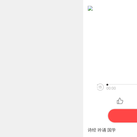
00:00
诗经 吟诵 国学