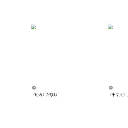
92.40万
403.58万
《论语》跟读版
《千字文》