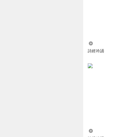
2.00万
詩經吟誦
1.25万