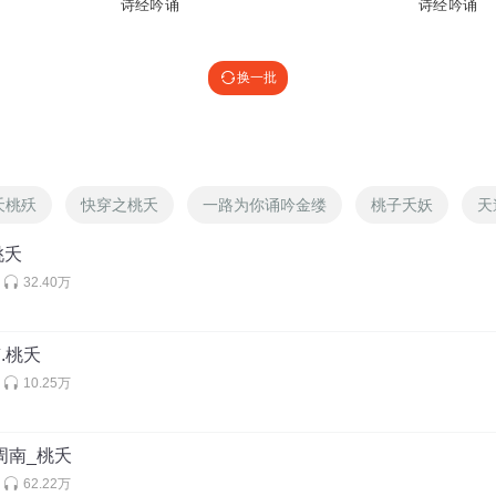
诗经吟诵
诗经吟诵
换一批
夭桃殀
快穿之桃夭
一路为你诵吟金缕
桃子夭妖
天
桃夭
32.40万
.桃夭
10.25万
6周南_桃夭
62.22万