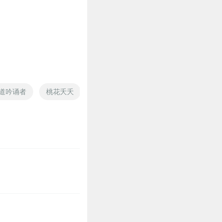
道吟诵者
桃花夭夭
普普通通的强
普通的学生不普通的