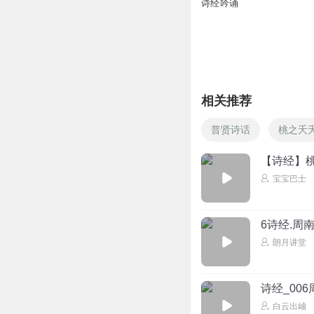
诗经吟诵
相关推荐
普贤诗话
桃之夭
【诗经】
宝宝巴士
6诗经.周南
朗月讲堂
诗经_00
白云出岫