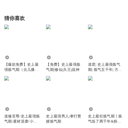
猜你喜欢
21.62万
37.35万
304.81万
【爆款免费】史上最
【免费】史上最强炼
道君| 史上最强炼气
强炼气期（尖儿播
气期|修仙|兵王|战神
期| 炼气五千年| 方羽
讲）
无敌流
46.55万
74.51万
872.50万
道修至尊/史上最强炼
史上最强男人|拳打赘
史上最狂炼气期丨炼
气期/废材逆袭/小人
婿炼气期
气练了两千年&扮猪
物修仙
吃虎&系统修仙