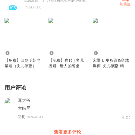
陪您度过一个，很容易就能入眠得夜晚。
加关注
243.71万
5.19万
39.21万
3329.66万
【免费】回到明朝当
【免费】唐砖 | 尖儿
宋疆|历史权谋&穿越
暴君（尖儿演播）
播讲 | 唐人的餐桌同
爆爽| 尖儿演播|精品
作者孑与2 | 同名电视
多人有声剧
剧原著 | 古装轻喜剧
用户评论
耳大爷
大结局
回复
2026-06-11
0
查看更多评论