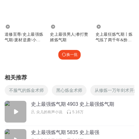
回复
2024-02-03
0
69岁高中生
真有意思发明克制种族大道的东西是人干的事？
46.54万
74.51万
872.44万
道修至尊/史上最强炼
史上最强男人|拳打赘
史上最狂炼气期丨炼
回复
2024-09-06
0
气期/废材逆袭/小人
婿炼气期
气练了两千年&扮猪
物修仙
吃虎&系统修仙
普通的李鱼儿
换一批
签到99+
回复
2024-03-06
0
相关推荐
不服气的炼金术师
黑心炼金术师
从修炼一万年剑术开始
史上最强炼气期 4903 史上最强炼气期
尖儿的有声小说
5.16万
史上最强炼气期 5835 史上最强