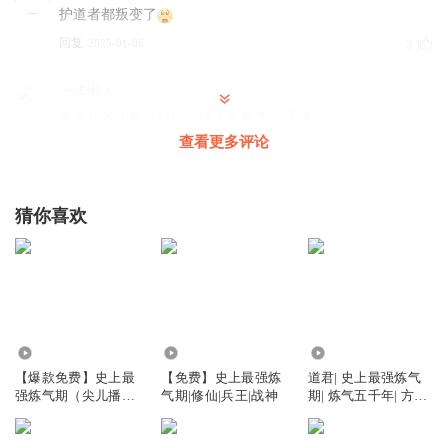
护道者都叛变了
回复
2025-01-06
3
一步懒人
搬来我的小板凳我操，终于更新了，还爆更
查看更多评论
回复
2024-02-01
1
时光消磨446471472
猜你喜欢
为啥不开六层形态
回复
2025-08-04
0
猫弟322426
打卡
回复
21.58万
37.05万
304.61万
2025-04-18
0
【爆款免费】史上最
【免费】史上最强炼
道君| 史上最强炼气
强炼气期（尖儿播
气期|修仙|兵王|战神
期| 炼气五千年| 方羽
爱听书62
讲）
无敌流
等下次更新。