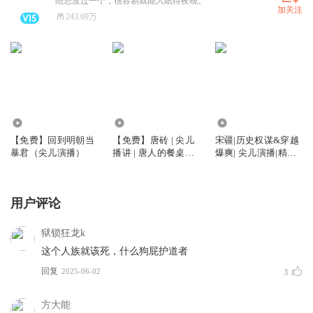
陪您度过一个，很容易就能入眠得夜晚。
加关注
243.69万
5.17万
39.11万
3328.42万
【免费】回到明朝当
【免费】唐砖 | 尖儿
宋疆|历史权谋&穿越
暴君（尖儿演播）
播讲 | 唐人的餐桌同
爆爽| 尖儿演播|精品
作者孑与2 | 同名电视
多人有声剧
剧原著 | 古装轻喜剧
用户评论
狱锁狂龙k
这个人族就该死，什么狗屁护道者
回复
2025-06-02
3
方大能