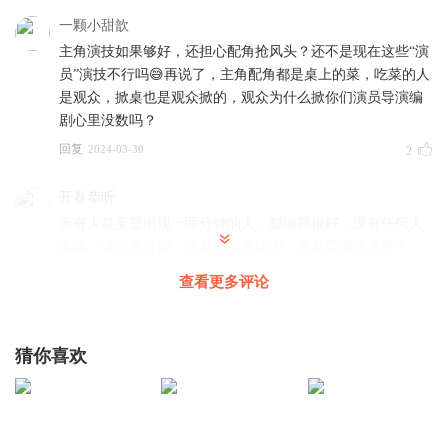
一颗小甜歆
主角演技如果够好，还担心配角抢风头？还不是现在这些“演
员”演技不行吗😅再说了，主角配角都是桌上的菜，吃菜的人
是观众，掀桌也是观众掀的，观众为什么掀你们演员导演编
剧心里没数吗？
回复
2024-03-30
2
开卷恭听
所有人甚至是出现一两分钟的人，都演得很好，没有任何人
出戏，这才是好剧，这是演员的能力，更是导演的水平！
回复
2024-03-30
1
查看更多评论
咸鱼想奋斗一下
明明是没演技没身材的整容怪掀桌好吗？看看以前的电视
猜你喜欢
剧，每人都有自己的特色，百花齐放，再看看现在的，整部
剧几千分钟的戏份拼不过不到200戏份的人，该反省的到底是
谁？怎么？主演拉胯还不要脸，就不准别人对角色进行好的
诠释吗？看看那剧主演，编剧，为了钱，为了自己，整部剧