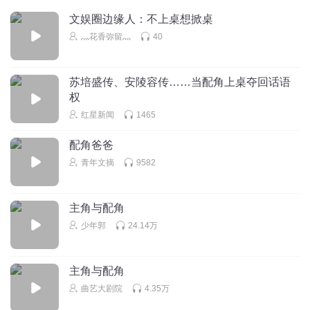
文娱圈边缘人：不上桌想掀桌
灬花香弥留灬
40
苏培盛传、安陵容传……当配角上桌夺回话语
权
红星新闻
1465
配角爸爸
青年文摘
9582
主角与配角
少年郭
24.14万
主角与配角
曲艺大剧院
4.35万