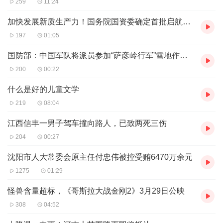
259
11:24
真正的好作品，应该是演员与演员相互成就的，一方给得了
情绪，一方接得住戏，就像红了十几年的《甄嬛传》《武林
加快发展新质生产力！国务院国资委确定首批启航企业
外传》等作品，每位演员恰如其分地表演，主角、配角都能
197
01:05
收获一大批粉丝，最终留下的是一个个经典角色，而非主角
国防部：中国军队将派员参加“萨彦岭行军”雪地作战行军比赛
配角谁更出彩的撕扯。
200
00:22
真正的好饭，是所有人都在桌上，每个角色和演员都发光发
什么是好的儿童文学
热。
219
08:04
江西信丰一男子驾车撞向路人，已致两死三伤
204
00:27
沈阳市人大常委会原主任付忠伟被控受贿6470万余元
1275
01:29
怪兽含量超标，《哥斯拉大战金刚2》3月29日公映
308
04:52