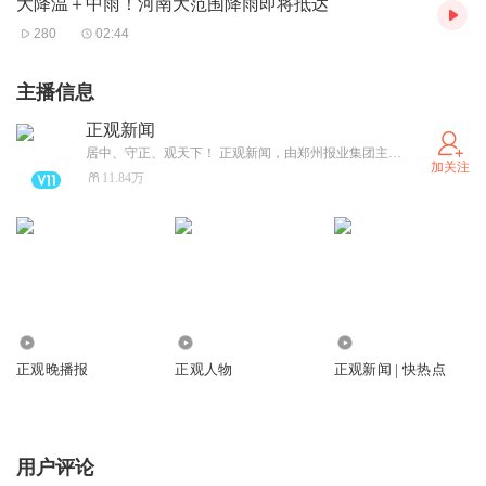
大降温＋中雨！河南大范围降雨即将抵达
280
02:44
主播信息
正观新闻
居中、守正、观天下！ 正观新闻，由郑州报业集团主办，是郑州市全力打造的“扎根郑州、立足中原、放眼全球”的拥有较强影响力的新型主流媒体，集“新闻+政务+服务”于一体的突出文化和国际视野的新媒体平台。
加关注
11.84万
1780.11万
804.94万
43.28万
正观晚播报
正观人物
正观新闻 | 快热点
用户评论