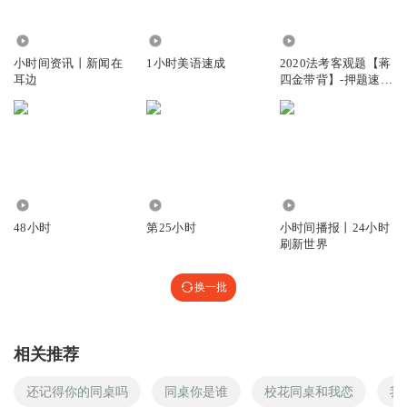
一点逻辑都没有！不要脸的给自己脸上贴金，不尊重前辈！
现在怪演得好的配角？人家几分钟的群演都演的比主角好！
4.22万
1.94万
16.36万
回复
2024-03-30
小时间资讯丨新闻在
1小时美语速成
2020法考客观题【蒋
1
耳边
四金带背】-押题速记
3小时
9394
2228
1981.52万
48小时
第25小时
小时间播报丨24小时
刷新世界
换一批
相关推荐
还记得你的同桌吗
同桌你是谁
校花同桌和我恋
我