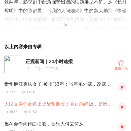
这两年，影视剧中配角强势出圈的话题屡见不鲜。从《长月
烬明》中的陈都灵、《我的人间烟火》中的魏大勋到《偷偷
藏不住》中的马伯骞，再到正在热播的《花间令》中的郑合
惠子……“配角上桌”一词备受关注，甚至升级为“配角掀
桌”。
造成这种热议的原因很多：剧本对主角塑造不够立体，反而
以上内容来自专辑
让配角有了更多发挥空间；演员与角色配适度产生偏差，或
正观新闻｜24小时速报
者是演员能力跟不上角色需求，等等。
1.17亿
7.95万
免费订阅
当然，“配角掀桌”称不上一种好现象，这从侧面说明剧方选
角和主角表演都未到位，说明创作者的商业考量凌驾于创作
贵州麻江否认女子“被拐”33年：当年系外嫁，改嫁后因聋哑与娘家失联
初衷之上。
737
03:14
不过，配角出圈也验证了那句老话：没有小角色，处处是舞
人民文娱评配角上桌配角掀桌：真正的好饭，是所有人都在桌上
台。如今的观众早已炼就火眼金睛，配角屡屡出圈背后是大
2622
01:52
众对真正演技的渴求。可见，在后流量时代，用演技收割流
当AI会作词作曲唱歌，音乐人何去何从
量远比拿流量填充演技靠谱。