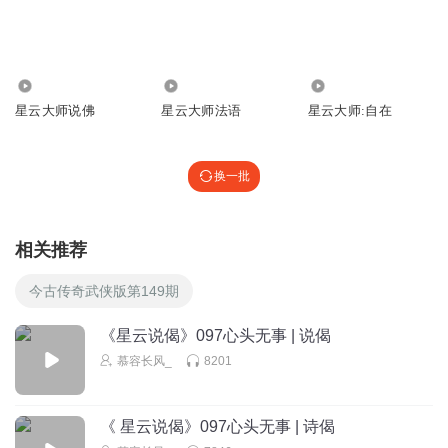
3017
1.15万
4.41万
星云大师说佛
星云大师法语
星云大师:自在
换一批
相关推荐
今古传奇武侠版第149期
《星云说偈》097心头无事 | 说偈
慕容长风_
8201
《 星云说偈》097心头无事 | 诗偈