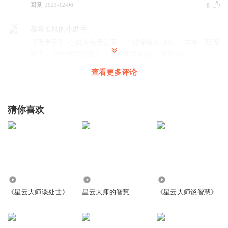
回复
2023-12-06
8
慕容长风的小助手
【无事手】 心如大海无边际，广植净莲养身心。 自有一双无
事手，为作世间慈悲人。 -唐·黄檗希运/《碧岩录》
回复
2023-12-06
6
查看更多评论
不不不吃肉
精进修行！不懈怠努力向善、向上。
猜你喜欢
回复
2023-12-09
6
慕容长风_
回复 @
不不不吃肉
:
随喜赞叹您的精进
听友221837871
2696
5668
2304
学习对照
《星云大师谈处世》
星云大师的智慧
《星云大师谈智慧》
回复
2023-12-11
4
慕容长风_
回复 @
听友221837871
:
🙏🏻🙏🏻🙏🏻