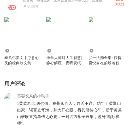
配音员，播音教师，国家普通话水平测试员，普通话一级甲等。温暖治愈从容有力量。 以戒为师 Jingfeng 。微信视频号: 醉花荫and长风
加关注
38.05万
296.39万
1267.80万
5119.40万
泰戈尔美文丨疗愈心
禅学大师讲人生智慧|
弘一法师全集: 获得
灵的经典散文集｜飞
静心解压、夜听安眠
喜悦自在的般若智慧
鸟集 新月集｜美文诵
丨李叔同人物传记 悟
读
禅说佛
用户评论
慕容长风的小助手
1黄檗希运:唐代僧。福州闽县人，姓氏不详。幼年于黄聚山
出家，谒百丈怀海，并大开心眼，得其所传心印，后于黄巢
山鼓吹直指单传之心要，一时四方学子云集，谥号“断际禅
师”。