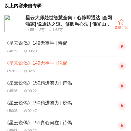
以上内容来自专辑
星云大师处世智慧全集：心静即通达 |全网
独家| 说通达之道、修圆融心法 | 佛光山金
免费订阅
551.12万
1.63万
玉满堂“六书” | 金刚经 心经 佛教
《星云说偈》149无事手 | 诗偈
4829
00:23
《星云说偈》149无事手 | 说偈
5261
02:51
《星云说偈》150精进努力 | 诗偈
4526
00:22
《星云说偈》150精进努力 | 说偈
5006
02:47
《星云说偈》151真心何在 | 诗偈
4563
00:22