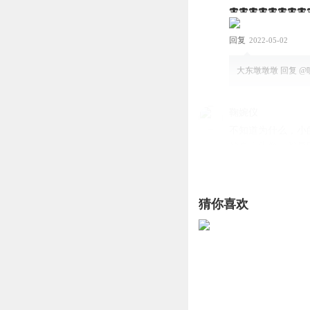
🍣🍣🍣🍣🍣🍣🍣🍣
回复
2022-05-02
大东墩墩墩
回复 @
鞠婉仪
不知道为什么，小
的真人头像，都是
回复
2024-07-29
大东墩墩墩
回复 @
猜你喜欢
隐形豆豆瓣
（ ）的歌曲听起来
回复
2023-12-17
大东墩墩墩
回复 @