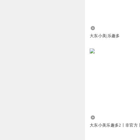
听友485816092
大东小美最好听 大
2154
回复
2024-01-17
大东小美|乐趣多
大东墩墩墩
回复 @
云淡风清_9vv
大东小美爆星吧⭐⭐
回复
2025-03-07
大东墩墩墩
回复 @
薄荷箐
3010
做
大东小美乐趣多2丨非官方
回复
2023-10-18