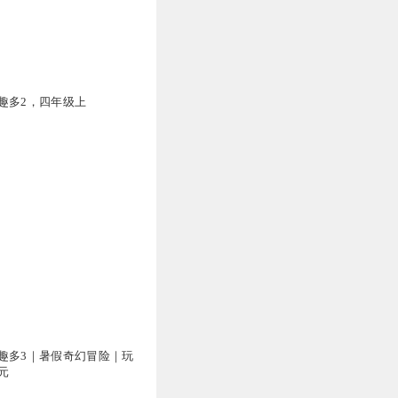
4
趣多2，四年级上
3
万
趣多3｜暑假奇幻冒险｜玩
元
4