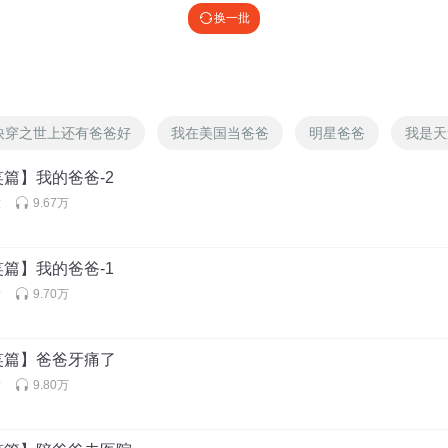
换一批
薄荷箐
:
是呀，百分百原创，自己写自己录自己后期制作，完美，哈哈哈
⭐⭐⭐ 多元宇宙沙雕班必胜 催更催更催更 大家一起墩墩墩 大东小美最好
快穿之世上还有爸爸好
我在美国当爸爸
明星爸爸
我是天
篇】我的爸爸-2
墩
9.67万
张平_pqm
:
今天抽奖活动最后一天，大家刷起来！！！
篇】我的爸爸-1
墩
9.70万
笑篇】爸爸牙痛了
云淡风清_9vv
:
很晚了，大家晚安
墩
9.80万
是