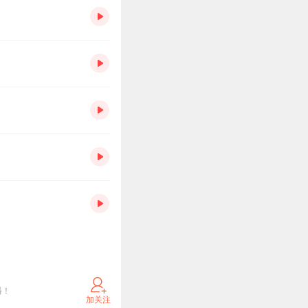
播！
加关注