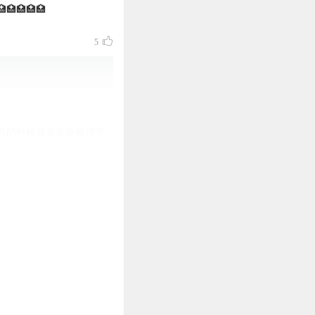
🏥🏥🏥🏥🏥
5
点的时候就喜欢收藏漂亮
4
3