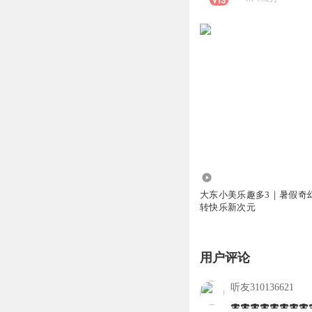
1017.89万
大东小美乐趣多3｜暑假奇
转快乐新次元
用户评论
听友310136621
🍣🍣🍣🍣🍣🍣🍣🍣