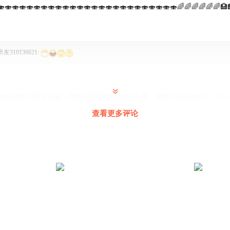
🍣🍣🍣🍣🍣🍣🍣🍣🍣🍣🍣🍣🍣🍣🍣🍣🍣🍣🍣🍣🍣🍣🍣🍣🍣🌈🌈🌈🌈🌈🌈🏥
听友310136621
:
的时候特别喜欢收藏，颜色花里胡哨的动漫头像，都是花花粉粉的，大一
网图
查看更多评论
鞠婉仪
:
长大有长大的风景，好好享受当下噢
很舒服😌
隐形豆豆瓣
:
舒服就对啦，哈哈哈