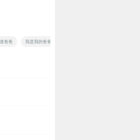
听
道爸爸
我是我的爸爸
修仙吧爸爸
爸爸我爱你
你
3
1