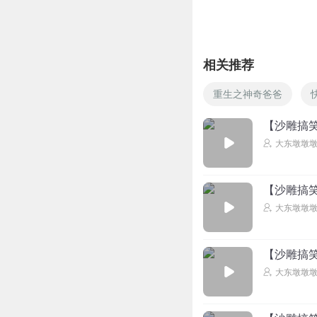
大东墩墩墩
回复 @
张平_pqm
相关推荐
大东小美爆星吧⭐⭐
重生之神奇爸爸
回复
2024-10-30
【沙雕搞笑
大东墩墩
大东墩墩墩
回复 @
云淡风清_9vv
【沙雕搞笑
大东小美最好听
大东墩墩
回复
2025-03-07
【沙雕搞
大东墩墩墩
回复 @
大东墩墩
格局决定成败与否