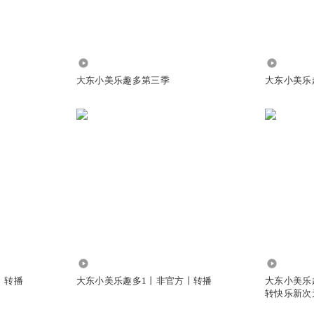
东小美爆星吧⭐⭐⭐⭐⭐ 大家一起墩墩墩
107
1.05万
大东小美乐趣多第三季
大东小美乐
听友485816092
:
嘻嘻嘻，字数少了，得12个字才算参加抽奖噢
⭐⭐⭐
云淡风清_9vv
:
很晚了，大家晚安
3.92万
1017.89
的好好，原创对吗？
丨转播
大东小美乐趣多1丨非官方丨转播
大东小美乐
转快乐新次