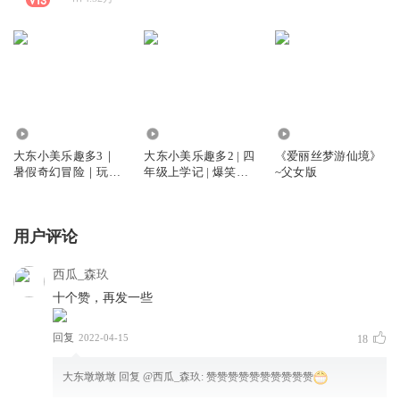
1023.61万
4176.06万
5.73万
大东小美乐趣多3｜
大东小美乐趣多2 | 四
《爱丽丝梦游仙境》
暑假奇幻冒险｜玩转
年级上学记 | 爆笑校
~父女版
快乐新次元
园
用户评论
西瓜_森玖
十个赞，再发一些
回复
2022-04-15
18
大东墩墩墩
回复 @
西瓜_森玖
:
赞赞赞赞赞赞赞赞赞赞