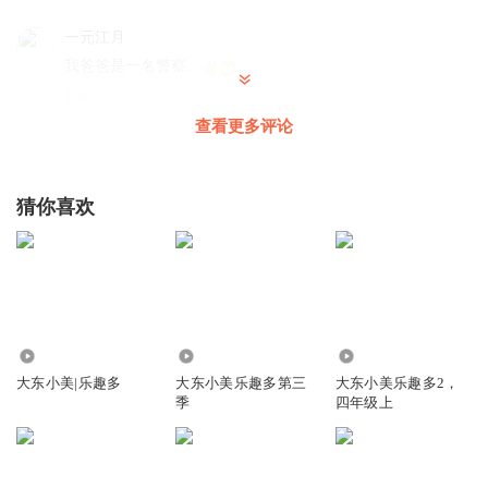
一元江月
我爸爸是一名警察。
回复
2022-09-13
3
查看更多评论
大东墩墩墩
回复 @
一元江月
:
你爸爸好优秀
猜你喜欢
叫我認珃就好
大东小美爆星吧⭐⭐⭐⭐⭐
回复
2024-01-14
4
大东墩墩墩
回复 @
叫我認珃就好
:
2156
109
1.05万
大东小美|乐趣多
大东小美乐趣多第三
大东小美乐趣多2，
东瓜粉小小苏
季
四年级上
原来小美爸爸是个警察呀
回复
2023-04-19
3