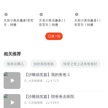
大东墩墩墩
回复 @
东瓜粉小小苏
:
故事里
1.37万
3010
3.94万
宗倚桐
大东小美乐趣多‖非官
大东小美乐趣多2丨
大东小美乐趣多1丨
大东小美最好听 大东小美最好听 催更催更催更 催更催更催
方，转播
非官方丨转播
非官方丨转播
更 催更催更催更
回复
2024-01-09
5
换一批
大东墩墩墩
回复 @
宗倚桐
:
相关推荐
星辰小声
爸爸在哪儿
你的系统爸爸
快穿之世上还有爸爸好
主播就是这么帅气的人
【沙雕搞笑篇】我的爸爸-1
回复
2024-08-19
2
大东墩墩墩
9.71万
大东墩墩墩
回复 @
星辰小声
:
我可没这么瘦，哈哈哈
【沙雕搞笑篇】陪爸爸去医院
夏_eyb
大东墩墩墩
9.83万
😬🤕😐😐😐😑😑😑😑😙😙😙🙂🙂😇😇😅😅😅☹️☹️☹️☹️☹️🙁🙁