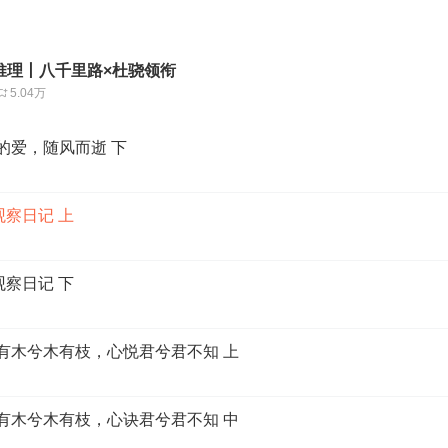
推理丨八千里路×杜骁领衔
5.04万
x-我的爱，随风而逝 下
观察日记 上
观察日记 下
-山有木兮木有枝，心悦君兮君不知 上
-山有木兮木有枝，心诀君兮君不知 中