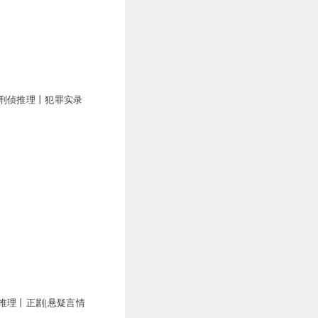
4
二狗子什么的，对不起，
刑侦推理丨犯罪实录
5
5
5
推理丨正剧|悬疑言情