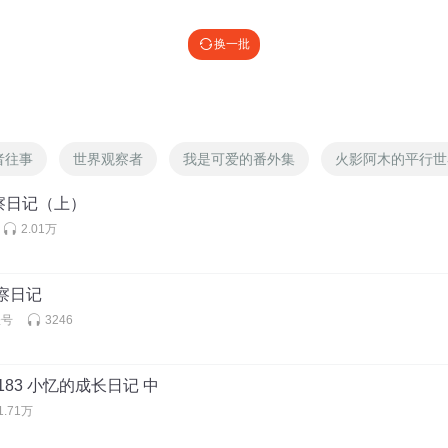
的喵
换一批
者往事
世界观察者
我是可爱的番外集
火影阿木的平行世
察日记（上）
2.01万
观察日记
账号
3246
183 小忆的成长日记 中
1.71万