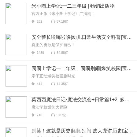
米小圈上学记:一二三年级 | 畅销出版物
官方正版《米小圈上学记》广播剧！
282
87.19亿
安全警长啦咘啦哆|幼儿日常生活安全科普|宝宝巴士
真正的勇敢是保护自己！
1439
34.88亿
闹闹上学记一二年级：闹闹别闹|爆笑校园|宝宝巴士
亲子互动爆笑校园趣时光
414
14.35亿
莫西西魔法日记·魔法交流会+日常篇1+2| 多多罗
魔法学校爆笑大冒险
710
9.87亿
别笑！这就是历史|闹闹别闹|皮大龙讲历史|宝宝巴士