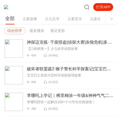
打开APP
全部
儿童故事
少儿文学
儿童音乐
儿童动画
家
综合排序
最多播放
最近更新
神探迈克狐· 千面怪盗|侦探大赛|灰狼危机|多多罗
【口碑榜第一】少儿科学侦探故事
834
24.66亿
破坏者联盟篇2·猴子警长科学探案记|宝宝巴士故事
宝宝巴士首部大型科学侦探推理故事
846
16.21亿
李哪吒上学记｜稀里糊涂一年级&神神气气二年级
李哪吒陪你一起解决100+个小学生经典烦恼！
498
26.00亿