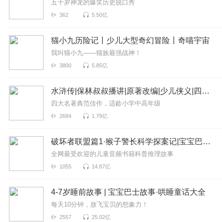
五千岁神龙的爆笑历史脱口秀
362
5.50亿
猫小九历险记丨少儿大型奇幻冒险丨奇喵宇宙
我叫猫小九——猫族最强战神！
3800
5.85亿
水浒传|保林叔叔播讲|原著改编|少儿侠义|四大名著
四大名著典范佳作，适龄小学中高年级
2684
1.79亿
破坏者联盟篇1·猴子警长科学探案记|宝宝巴士故事
全网最受欢迎的儿童音频书籍科普推理故事
1055
14.87亿
4-7岁睡前故事 | 宝宝巴士故事·哄睡童话大全
每天10分钟，放飞宝贝的想象力！
2557
25.02亿