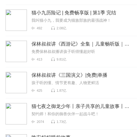
猫小九历险记 | 免费畅享版 | 第1季 完结
我叫猫小九，我要成为猫族部族的最强战神！
492
2.08亿
保林叔叔讲《西游记》全集｜儿童畅听版｜免费
免费保林叔叔播讲孩子听得懂超好听
413
9.81亿
保林叔叔讲《三国演义》|免费|单播
孩子听的懂、情节更有趣、人物更鲜活
425
1.87亿
猫七夜之御龙少年丨亲子共享的儿童故事丨奇喵宇宙
契约师！和你的御兽伙伴一起战斗吧！
2074
1.73亿