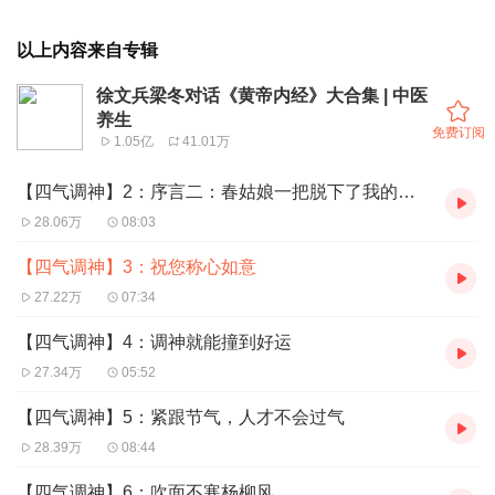
以上内容来自专辑
徐文兵梁冬对话《黄帝内经》大合集 | 中医
养生
免费订阅
1.05亿
41.01万
【四气调神】2：序言二：春姑娘一把脱下了我的秋裤
28.06万
08:03
【四气调神】3：祝您称心如意
27.22万
07:34
【四气调神】4：调神就能撞到好运
27.34万
05:52
【四气调神】5：紧跟节气，人才不会过气
28.39万
08:44
【四气调神】6：吹面不寒杨柳风