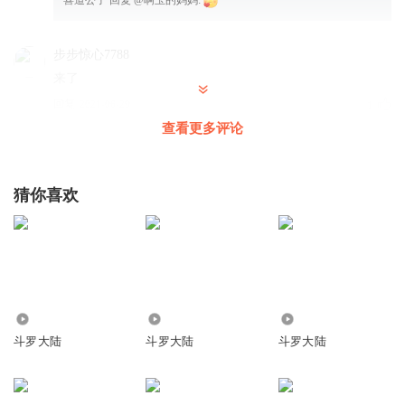
步步惊心7788
来了
回复
2021-06-29
1
查看更多评论
喜道公子
回复 @
步步惊心7788
:
猜你喜欢
斐宁莫属
追随公子好听的声音而来！
回复
2021-06-29
6
喜道公子
回复 @
斐宁莫属
:
25.75万
1406
1.90万
斗罗大陆
斗罗大陆
斗罗大陆
心动养乐多
喜道道中午好
回复
2021-06-29
4