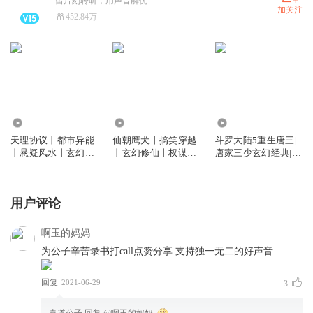
留片刻聆听，用声音解忧
加关注
452.84万
185.64万
334.75万
3635.22万
天理协议丨都市异能
仙朝鹰犬丨搞笑穿越
斗罗大陆5重生唐三|
丨悬疑风水丨玄幻冒
丨玄幻修仙丨权谋智
唐家三少玄幻经典|喜
险丨喜道公子丨多人
斗丨暗黑朝堂丨精品
道公子演播|多人有声
有声剧
多人有声剧
剧
用户评论
啊玉的妈妈
为公子辛苦录书打call点赞分享 支持独一无二的好声音
回复
2021-06-29
3
喜道公子
回复 @
啊玉的妈妈
: