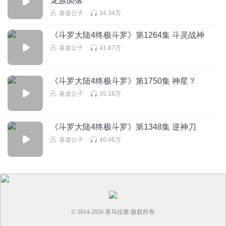
龙族陨落
回复
2021-06-30
37
喜道公子
34.34万
喜道公子
回复 @
MiSs_流年
:
《斗罗大陆4终极斗罗》第1264集 斗灵战神
喜道公子
41.87万
起点_八爪_梓晨
张楚佳死得光荣死得悲壮，咸鱼自己告诉她，他是人类的，
《斗罗大陆4终极斗罗》第1750集 神星？
那时候张楚佳也说不重要了，释怀了。这一刻他看到了龙马
喜道公子
35.16万
星系的希望
回复
2021-06-29
27
《斗罗大陆4终极斗罗》第1348集 逆神刀
喜道公子
回复 @
起点_八爪_梓晨
:
喜道公子
40.46万
起点_八爪_梓晨
你口中的孩子
可是来之不易啊
麟月夫妇深渊位面大战有
了他，我们叫深渊圣君千里大战来送娃， 终极斗罗
人家深
渊圣君又把秀秀强制送咸鱼身边，深渊圣君好会玩
可以说
给自己造了一个老公
© 2014-
2026
喜马拉雅 版权所有
回复
2021-06-29