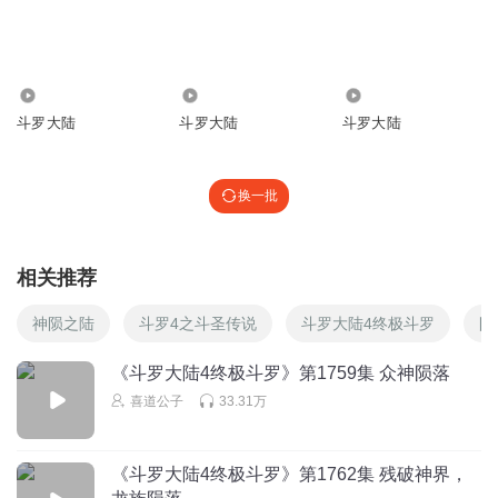
喜道公子
回复 @
心动养乐多
:
中午好
17.25万
2.58万
11.63万
听友135629585
斗罗大陆
斗罗大陆
斗罗大陆
早呀
回复
2021-06-29
5
换一批
喜道公子
回复 @
听友135629585
:
相关推荐
tingshu0522
可以拿张楚佳做生态战舰
神陨之陆
斗罗4之斗圣传说
斗罗大陆4终极斗罗
陨
回复
2021-07-11
65
《斗罗大陆4终极斗罗》第1759集 众神陨落
一拳斗罗汪天羽
回复 @
tingshu0522
:
送你上去
喜道公子
33.31万
MiSs_流年
《斗罗大陆4终极斗罗》第1762集 残破神界，
卧底当老大了.该收网了吗。。。