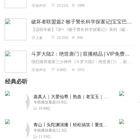
张晋宜
10.21亿
1985
有声书
老朋友了必须五星好评🤗🤗
回复
2022-09-09
5
破坏者联盟篇2·猴子警长科学探案记|宝宝巴士故事
【适听年龄】7岁+《猴子警长科学探案记》系列《破坏者联盟篇1·猴子警长科学探案记》>>>《破坏者联盟篇2·猴子警长科学探案记》>>>《破坏者联盟篇3·猴子警长科...
此人已KO
16.20亿
846
儿童
讲的太棒了！！！我天天都听这个！！！😻😻😻😻😻😻😻
回复
2022-08-31
斗罗大陆2：绝世唐门 | 双播精品 | VIP免费有声小说
5
强烈推荐唐家三少神作《斗罗大陆2：绝世唐门》，新一代史莱克七怪续写唐门传奇！百万年魂兽，手握日月摘星辰的死灵圣法神，导致唐门衰落的全新魂导器。一切的神奇都将一...
白落九落
8.88亿
1021
有声书
闰，很好听。己订阅，闺蜜加油！
经典必听
回复
2022-08-24
5
蛊真人｜大爱仙尊｜热血｜老宝玉｜多人VIP免费有声剧
如梦芊苏_忆月_蓉蓉
专辑播放量超19.8亿
斗罗大陆，我最喜欢了，太好听了，不错，王者王者
19.09亿
回复
2022-10-23
4
青山丨头陀渊演播丨轻松搞笑丨重生穿越丨古代权谋丨VIP免费 | 多人有声剧
专辑播放量超11.3亿
卫三我是你骚粉啊
11.33亿