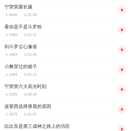
宁荣荣露长腿
4046
01:09
看你是不是斗罗粉
2480
01:11
剑斗罗尘心像谁
1993
01:40
小舞穿过的裙子
2469
01:12
宁荣荣六大高光时刻
2255
03:43
波塞西选择唐晨的原因
2075
01:57
比比东是唐三成神之路上的功臣