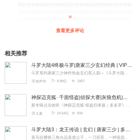
好好好好好好好好好好好好好好好好好好好好好好好好好好
好好好好好好好好好好好好好好好好好好好好好好好好好好
好好好好好好好好好好好好好好好好好好好好好好好好好好
好好好好好好好好好好好好好好好好好好好好好好好好好好
查看更多评论
好好好好好好好好好好好好好好好好好好好好好好好好好好
好好好好好好好好好好好听
回复
2022-08-26
6
相关推荐
星月流萤_萤火
斗罗大陆4终极斗罗|唐家三少玄幻经典 | VIP免费有声小说
送给主播一个五星好评吖，希望主播笑纳～～ 专辑很不错呀
斗罗系列唐家三少神作热血玄幻双人剧---《斗罗大陆》唐家三少神作热血玄幻双人剧---《斗罗大陆2：绝世唐门》唐家三少神作热血玄幻双人剧---《斗罗大陆3：龙王传...
继续加油！希望主播能和我成为朋友a～～
8.89亿
1807
有声书
回复
2022-08-24
6
神探迈克狐· 千面怪盗|侦探大赛|灰狼危机|多多罗
开挂少女楚凌
新专辑点击收听《神探迈克狐·怪盗归来篇｜多多罗》！！！>>>点击进入主播橱窗购买《神探迈克狐》系列图书吧!<<<多多罗故事【点击前往】收听多多罗其他好玩有趣的故...
主播很棒哒！会推荐给朋友的，我一直支持你！！！！爱
24.64亿
834
儿童
你！！
回复
2022-12-24
斗罗大陆3：龙王传说 | 玄幻 | 唐家三少 | 多人有声剧
5
喜马拉雅铁三角出品喜道公子，一刀苏苏，一种侃侃！【大型多人小说剧】该书是《斗罗大陆》系列的第三部斗罗大陆经典作品，继《绝世唐门》之后又一扛鼎之作。喜道公子与...