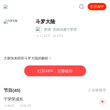
打开APP
斗罗大陆
梦璃_美丽优雅宁荣荣
17.25万
1253
大家快来听听斗罗大陆的解析！
打
开
A
P
P，完整收听
节目(45)
切换顺序
宁荣荣成长
9167
01:13