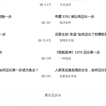
4.1万
大吕说书
危险一步
帝霸 5761 难以再迈出一步
367
凤洋有声
一步
后梁太祖“朱温”如何迈出了积攒权
10.4万
冒牌东方朔
步
《我就是神》1376 迈出第一步
249
一种侃侃
如何迈出第一步成为焦点？
人群里总被忽视的女生，如何迈出
541
恋爱成长学会
逼出来的
重生迈步从头越