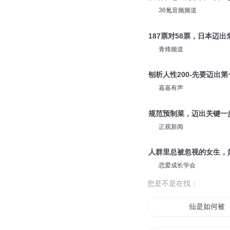
36氪音频频道
187票对58票，日本迈出
青烽频道
刨析人性200-先要迈出第
嘉嘉有声
规范预制菜，迈出关键一
正观新闻
人群里总被忽视的女生，
恋爱成长学会
您是不是在找：
仙是如何被