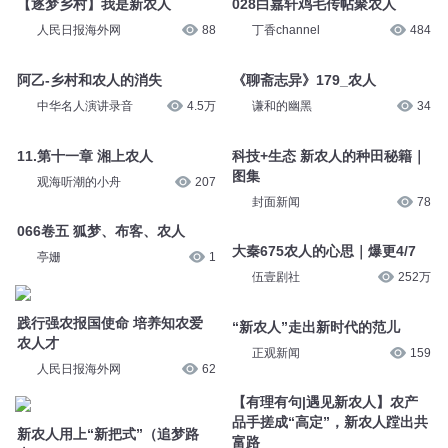
【逐梦乡村】我是新农人
028白嘉轩鸡毛传帖聚农人
人民日报海外网
88
丁香channel
484
阿乙-乡村和农人的消失
《聊斋志异》179_农人
中华名人演讲录音
4.5万
谦和的幽黑
34
11.第十一章 湘上农人
科技+生态 新农人的种田秘籍｜
图集
观海听潮的小舟
207
封面新闻
78
066卷五 狐梦、布客、农人
大秦675农人的心思｜爆更4/7
亭姗
1
伍壹剧社
252万
践行强农报国使命 培养知农爱
“新农人”走出新时代的范儿
农人才
正观新闻
159
人民日报海外网
62
【有理有句|遇见新农人】农产
品手搓成“高定”，新农人蹚出共
新农人用上“新把式”（追梦路
富路