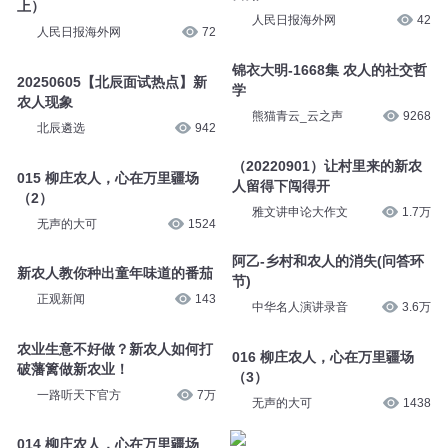
上）
人民日报海外网
42
人民日报海外网
72
锦衣大明-1668集 农人的社交哲
20250605【北辰面试热点】新
学
农人现象
熊猫青云_云之声
9268
北辰遴选
942
（20220901）让村里来的新农
015 柳庄农人，心在万里疆场
人留得下闯得开
（2）
雅文讲申论大作文
1.7万
无声的大可
1524
阿乙-乡村和农人的消失(问答环
新农人教你种出童年味道的番茄
节)
正观新闻
143
中华名人演讲录音
3.6万
农业生意不好做？新农人如何打
016 柳庄农人，心在万里疆场
破藩篱做新农业！
（3）
一路听天下官方
7万
无声的大可
1438
014 柳庄农人，心在万里疆场