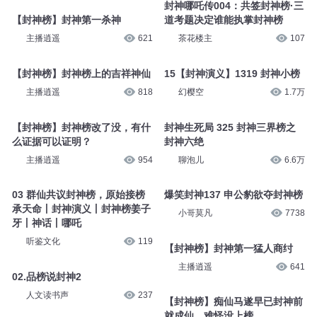
封神哪吒传004：共签封神榜·三
【封神榜】封神第一杀神
道考题决定谁能执掌封神榜
主播逍遥
621
茶花楼主
107
【封神榜】封神榜上的吉祥神仙
15【封神演义】1319 封神小榜
主播逍遥
818
幻樱空
1.7万
【封神榜】封神榜改了没，有什
封神生死局 325 封神三界榜之
么证据可以证明？
封神六绝
主播逍遥
954
聊泡儿
6.6万
03 群仙共议封神榜，原始接榜
爆笑封神137 申公豹欲夺封神榜
承天命丨封神演义丨封神榜姜子
小哥莫凡
7738
牙丨神话丨哪吒
听鉴文化
119
【封神榜】封神第一猛人商纣
主播逍遥
641
02.品榜说封神2
人文读书声
237
【封神榜】痴仙马遂早已封神前
就成仙，难怪没上榜