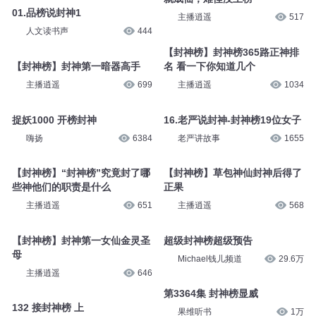
01.品榜说封神1
主播逍遥
517
人文读书声
444
【封神榜】封神榜365路正神排
【封神榜】封神第一暗器高手
名 看一下你知道几个
主播逍遥
699
主播逍遥
1034
捉妖1000 开榜封神
16.老严说封神-封神榜19位女子
嗨扬
6384
老严讲故事
1655
【封神榜】“封神榜”究竟封了哪
【封神榜】草包神仙封神后得了
些神他们的职责是什么
正果
主播逍遥
651
主播逍遥
568
【封神榜】封神第一女仙金灵圣
超级封神榜超级预告
母
Michael钱儿频道
29.6万
主播逍遥
646
第3364集 封神榜显威
132 接封神榜 上
果维听书
1万