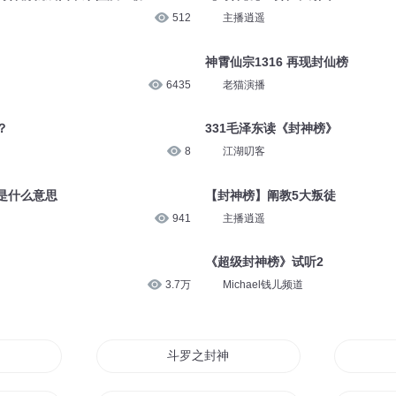
512
主播逍遥
神霄仙宗1316 再现封仙榜
6435
老猫演播
？
331毛泽东读《封神榜》
8
江湖叨客
是什么意思
【封神榜】阐教5大叛徒
941
主播逍遥
《超级封神榜》试听2
3.7万
Michael钱儿频道
斗罗之封神榜