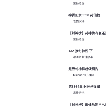
主播逍遥
神霄仙宗0998 封仙榜
老猫演播
【封神榜】封神榜有名还
主播逍遥
132 接封神榜 下
谢涛叔叔讲故事
超级封神榜超级预告
Michael钱儿频道
第3364集 封神榜显威
果维听书
【封神榜】痴仙马遂早已