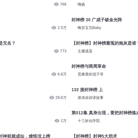
766
嗨扬
封神榜 30 广成子破金光阵
2.5万
晚安宝贝Baby
是无名？
【封神榜】封神榜最冤的炮灰是谁
773
主播逍遥
封神榜与商周革命
6.8万
觅雅斋的混子哥
132 接封神榜 上
29.6万
谢涛叔叔讲故事
第012集 真身出现，要把封神榜炼
1万
十三妖仙学院
封神前就成仙，难怪没上榜
【封神榜】封神5大邪术