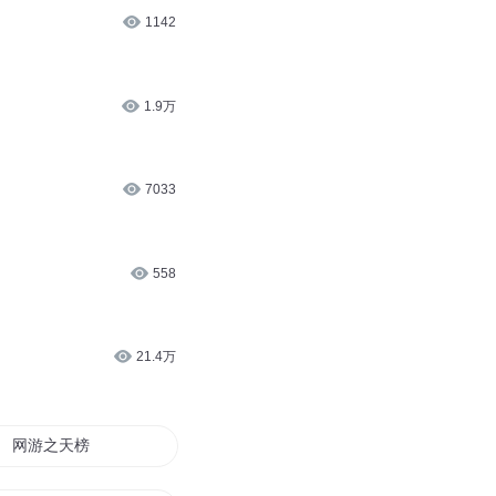
1142
1.9万
7033
558
21.4万
网游之天榜封神