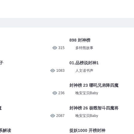
898 封神榜
315
多特熊故事
子
01.品榜说封神1
1083
人文读书声
封神榜 23 哪吒兄弟降四魔
236
晚安宝贝Baby
魔
封神榜 26 杨戬智斗四魔将
2087
晚安宝贝Baby
系解读
捉妖1000 开榜封神