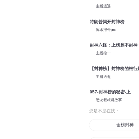
主播逍遥
特朗普揭开封神榜
浑水报告pro
封神六怪：上榜竟不封神
主播拾一
【封神榜】封神榜的根行
主播逍遥
057-封神榜的秘密-上
恐龙叔叔讲故事
您是不是在找：
金榜封神