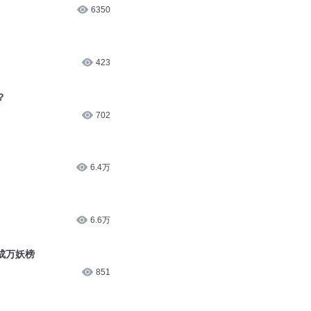
6350
423
？
702
6.4万
6.6万
成万妖榜
851