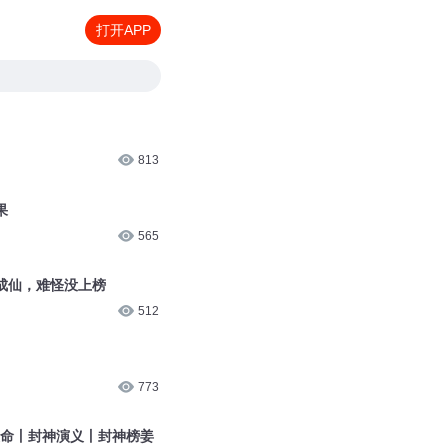
打开APP
813
果
565
成仙，难怪没上榜
512
773
天命丨封神演义丨封神榜姜