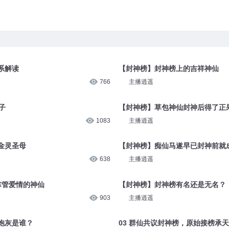
系解读
【封神榜】封神榜上的吉祥神仙
766
主播逍遥
子
【封神榜】草包神仙封神后得了正
1083
主播逍遥
金灵圣母
【封神榜】痴仙马遂早已封神前就
638
主播逍遥
掌管爱情的神仙
【封神榜】封神榜有名还是无名？
903
主播逍遥
炮灰是谁？
03 群仙共议封神榜，原始接榜承