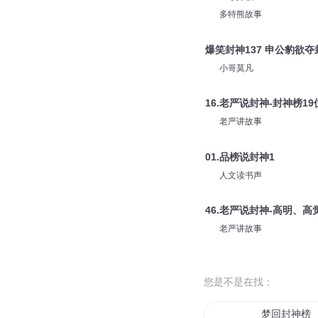
多特熊故事
爆笑封神137 申公豹欲夺
小哥莫凡
16.老严说封神-封神榜1
老严讲故事
01.品榜说封神1
人文读书声
46.老严说封神-高明、
老严讲故事
您是不是在找：
梦回封神榜