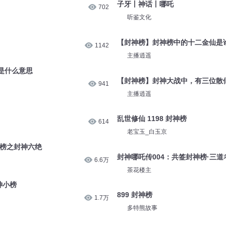
子牙丨神话丨哪吒
702
听鉴文化
【封神榜】封神榜中的十二金仙是
1142
主播逍遥
是什么意思
【封神榜】封神大战中，有三位散
941
主播逍遥
乱世修仙 1198 封神榜
614
老宝玉_白玉京
界榜之封神六绝
封神哪吒传004：共签封神榜·三
6.6万
茶花楼主
神小榜
899 封神榜
1.7万
多特熊故事