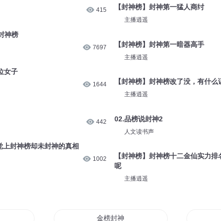
【封神榜】封神第一猛人商纣
415
主播逍遥
封神榜
【封神榜】封神第一暗器高手
7697
主播逍遥
9位女子
【封神榜】封神榜改了没，有什么
1644
主播逍遥
02.品榜说封神2
442
人文读书声
高觉上封神榜却未封神的真相
【封神榜】封神榜十二金仙实力排
1002
呢
主播逍遥
金榜封神