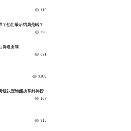
119
谁？他们最后结局是啥？
790
仙得道圆满
691
3.9万
道考题决定谁能执掌封神榜
107
315