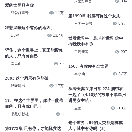
只爱好声音
394
爱的世界只有你
只爱好声音
1.1万
第1990章 我没有你这个女儿
六零一听书
5.8万
我想温暖这个有你的地方。
DJ程一
13.7万
我看世界杯丨足球的世界 你中
有我我中有你
记住，这个世界上，真正能帮你
正观新闻
207
的人，只有你自己
南风山
30
150、有你便有全世界
半小仙儿
3.8万
2083 这个局只有你能破
酷匠听书
1.7万
纨绔夫妻互捧日常 274 捆绑在
一起了（4/10好的故事不单单只
17、在这个世界里，你唯一能依
讲男女主哈）
靠的，只有你自己！
尘萱_
21.1万
书苑研新社
8
这个世界，99的人类都是机械
第1773集 只有你，才能拯救这
人，其中有你吗（2）