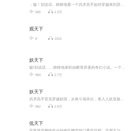
：嘘！别说话。静静地看一个武术高手如何穿越来到异界妖国，如何成为一个征战杀场的角斗士，如何奋英雄怒、折妖皇刀、让美人倾心、让英雄俯首、让万民敬仰、让天下臣伏……杀戳、血腥、战争、恢宏、英雄、柔情……一切应有尽有，你还在等什么？一起来，共...
665
2.3万
观天下
8
1010
妖天下
嘘!别说话……静静地来听由断章所著的奇幻小说。一个武术高手如何穿越来到异界妖国，如何成为一个征战杀场的角斗士，如何奋英雄怒，折妖皇刀，让美人倾心，让英雄俯首，让万民敬仰，让天下臣伏......杀戳，血腥，战争，恢宏，英雄，柔情......一切应有尽有...
860
2.7万
妖天下
武术高手雷克穿越妖国，从角斗场杀出，卷入人妖皇族权谋，以武破局，踏上逆天改命、问鼎妖界之巅的热血征途。
862
2.9万
侃天下
荏苒凝音网络电台特推吐槽类脱口秀节目档，于周五与大家见面~敬请期待~ 荏苒凝音粉丝互动QQ群： 532909356；微博：荏苒凝音OL；微信平台：renranningying。求各位听友们帮忙转采，您的鼓励是对我们最大的肯定。