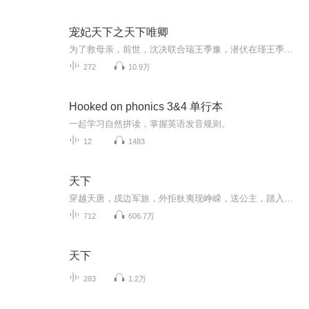
宠妃天下之天下唯卿
为了救母亲，前世，沈决联合瑞王季豫，潜伏在瑾王季垣身边，处处谨慎小心，可还是被季豫出卖，结果被季垣活活千刀万剐而死。重生之后，沈决孤身进宫，步步为营，得到了至高无上的地位，本以为一切尽在掌握，可却发觉所有的认知面目全非。每天上午9:00更新...
272
10.9万
Hooked on phonics 3&4 单行本
一起学习自然拼读，掌握英语发音规则。
12
1483
天下
穿越天唐，戍边军旅，外拒狄夷现峥嵘，送公主，踏入权利中心，展开一出盛唐穿越大戏。。。。
712
606.7万
天下
283
1.2万