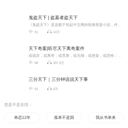
鬼盗天下 | 盗墓者盗天下
《鬼盗天下》是连载于风起中文网的惊悚悬疑小说，作者是承诺清风。这是一个有关盗墓的故事。 你以为最诱人的是那些绝世珍宝？ 你以为最恐怖的是地底下的那些东西？ 你以为最神奇的是千百年前故人的智慧？ 探险为本，人心难测，现代与古代的智...
51
14万
天下奇案|听尽天下离奇案件
或诡异，或离奇；或荒唐，或无稽；或悬疑，或恐怖；或感叹，或震惊。古往今来，世界各地都有很多奇怪的案件发生，有的案件已经破解，有的案件仍然是一团迷雾。在这些奇形怪状的案件背后，埋藏着科学的引线，人性的光芒与黑暗，时代的局限和社会制度的不断...
98
307.8万
三分天下｜三分钟说说天下事
63
9万
您是不是在找：
单恋12年
孤单不是因为单身而是因为内心
我从书单来