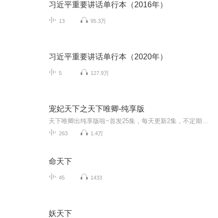
习近平重要讲话单行本（2016年）
13
95.3万
习近平重要讲话单行本（2020年）
5
127.9万
宠妃天下之天下唯卿-纯享版
天下唯卿出纯享版啦~首发25集，每天更新2集，不定期爆更~不过瘾的小耳朵们还可以转至VIP专辑抢先收听哦~https://www.ximalaya.com/album/70950861
263
1.4万
命天下
45
1433
妖天下