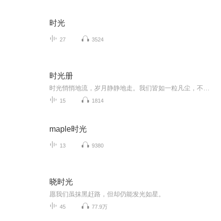
时光
27
3524
时光册
时光悄悄地流，岁月静静地走。我们皆如一粒凡尘，不论步履深浅，管它路途远近，走过的多数都遗忘了，任谁都无力在身后留下什么。有些时候，过去很模糊，不必时刻回忆它的形状:未来很遥远，无须尽情想像它的模样。不懂的多了，烦恼反会少一点，看透的多了，...
15
1814
maple时光
13
9380
晓时光
愿我们虽抹黑赶路，但却仍能发光如星。
45
77.9万