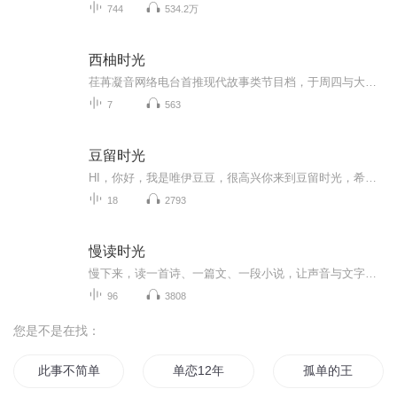
744
534.2万
西柚时光
荏苒凝音网络电台首推现代故事类节目档，于周四与大家见面~敬请期待~ 荏苒凝音粉丝互动QQ群： 532909356；微博：荏苒凝音OL；微信平台：renranningying。求各位听友们帮忙转采，您的鼓励是对我们最大的肯定。
7
563
豆留时光
HI，你好，我是唯伊豆豆，很高兴你来到豆留时光，希望我温暖的声音让你逗留，在这里休憩一下，放下一些疲惫！ 累，是因为我们一直在做加法，日积月累，不堪重负了，唯伊豆豆希望用声音温暖你的心灵，放下一些包袱，做做减法，然后好好休息，轻松前行...
18
2793
慢读时光
慢下来，读一首诗、一篇文、一段小说，让声音与文字，安放所有温柔。
96
3808
您是不是在找：
此事不简单
单恋12年
孤单的王