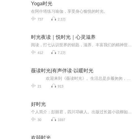
Yoga时光
在阿什塔练习瑜伽，享受身心愉悦的时光。
737
2.3万
时光夜读｜悦时光｜心灵滋养
阅读，打七认识世界的钥匙，滋养、丰富我们的精神世界。阅读，提升认识，改变思维，自我疗愈，让生命更美好，内心更强大。
412
7.2万
薇读时光|有声伴读·以暖时光
欢迎来到《薇读时光》。生活总是步履匆匆，我们常常忘了留一段安静的时光与文字对话。这里是你与我的一方小天地，没有喧嚣的纷扰，只有温柔的声音和治愈的文字陪伴你我。分享触动心灵的文字和感悟。放慢脚步，静下心来，在字里行间感受...
21
913
好时光
个人简介：彭丽君，四川邛崃人。出版过长篇小说柳如是、少女洁雅内容简介：作者以回溯的视角，凝视自己跌宕起伏的青春岁月。本书的诞生本身即是一段漫长等待与情感沉淀的结果——作者在四十九岁时开始动笔，为遵从对母亲的承诺，直至母亲离世十五年后才得...
30
1697
欢囍时光