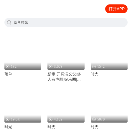
打开APP
落单时光
132
3.6万
1542
落单
影帝:开局演义父|多
时光
人有声剧|娱乐圈|言
情喜剧|落单的瓜子儿
演播
19.6万
4.1万
5070
时光
时光
时光