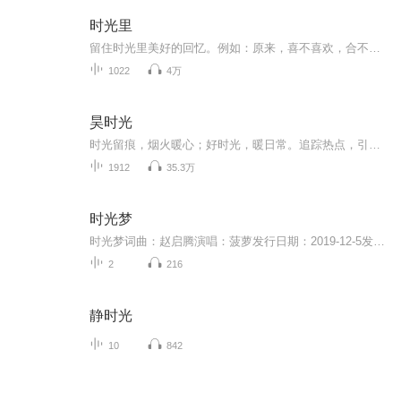
时光里
留住时光里美好的回忆。例如：原来，喜不喜欢，合不合适，在不在一起是三件事。有你在，我可以毫无顾忌的做自己，开心就笑，难过就哭，在你面前永远做一个无所顾忌的小朋友。世间最美好的默契，大概就是你懂他的言外之意，他懂你的欲言又止。终有一天，会...
1022
4万
昊时光
时光留痕，烟火暖心；好时光，暖日常。追踪热点，引经据典，用温暖的文字和贴心的关怀抚慰人心，引发共鸣。
1912
35.3万
时光梦
时光梦词曲：赵启腾演唱：菠萝发行日期：2019-12-5发行公司：杭州回声文化艺术策划有限公司时光梦（歌词大意）快乐的童年像梦般飞逝，滚滚红尘谁能与你一起守望，作者在怀念童年与小伙伴们的时光
2
216
静时光
10
842