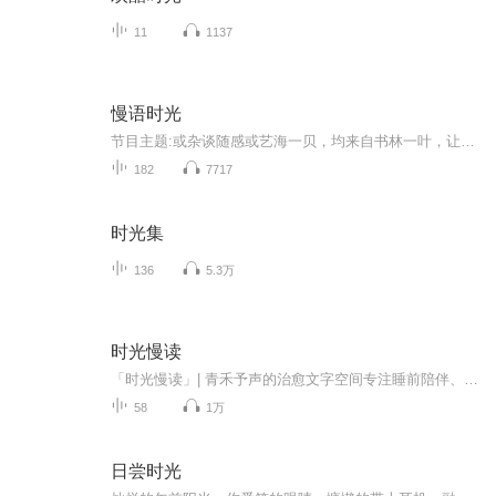
11
1137
慢语时光
节目主题:或杂谈随感或艺海一贝，均来自书林一叶，让我们畅游书海共沐知识之光。主播是谁:紫嫣儿A适合谁听:不同年龄段的朋友主播的话:感谢遇见，你的聆听关注是对我最大的支持与鼓励！我会继续努力不断提升自己，与你共同分享有声生活的美好。
182
7717
时光集
136
5.3万
时光慢读
「时光慢读」| 青禾予声的治愈文字空间专注睡前陪伴、情绪疗愈、人生感悟，用温柔声音安抚焦虑，陪你安心入眠。原创内容，未经授权不得转载。愿我的声音，能像青禾一样，给你温柔的力量与治愈的心情。用声音治愈岁月，用陪伴温暖彼此。感谢你的订阅与喜点...
58
1万
日尝时光