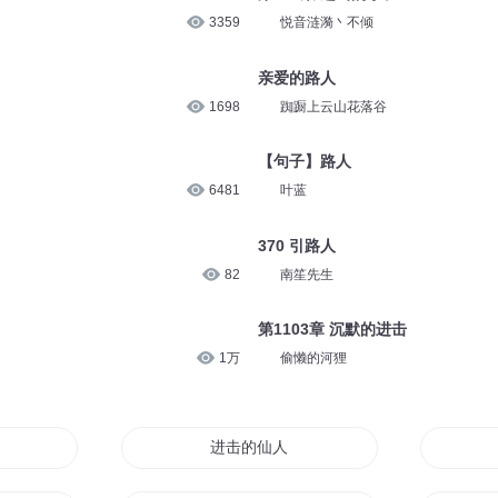
3359
悦音涟漪丶不倾
亲爱的路人
1698
踟蹰上云山花落谷
【句子】路人
6481
叶蓝
370 引路人
82
南笙先生
第1103章 沉默的进击
1万
偷懒的河狸
进击的仙人