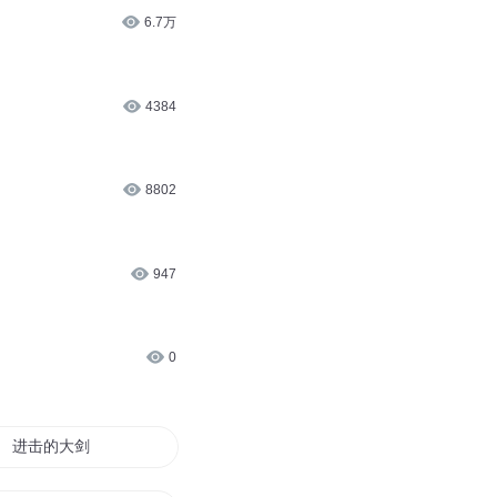
6.7万
4384
8802
947
0
进击的大剑