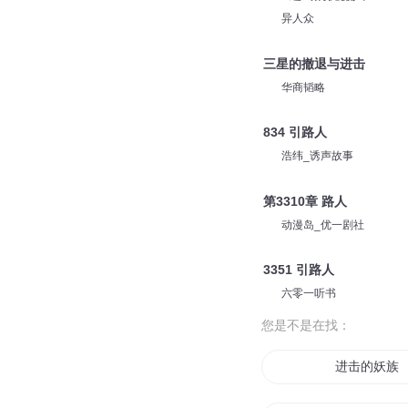
异人众
三星的撤退与进击
华商韬略
834 引路人
浩纬_诱声故事
第3310章 路人
动漫岛_优一剧社
3351 引路人
六零一听书
您是不是在找：
进击的妖族