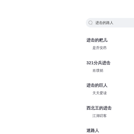
进击的路人
进击的粑儿
是乔安昂
321分兵进击
肖璞韬
进击的巨人
天天爱读
西北王的进击
江湖叨客
迷路人