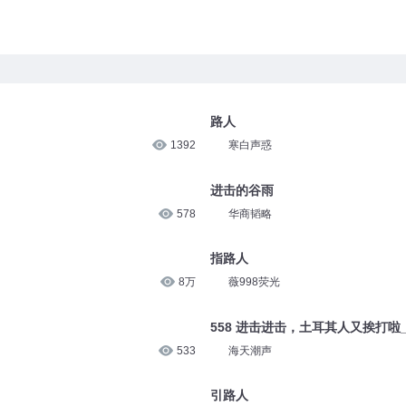
路人
1392
寒白声惑
进击的谷雨
578
华商韬略
指路人
8万
薇998荧光
558 进击进击，土耳其人又挨打啦
533
海天潮声
引路人