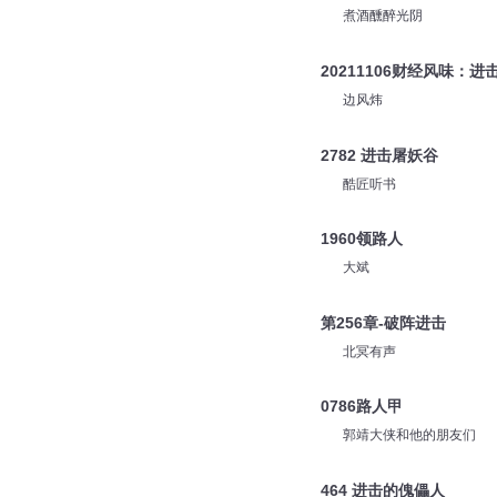
煮酒醺醉光阴
20211106财经风味：
边风炜
2782 进击屠妖谷
酷匠听书
1960领路人
大斌
第256章-破阵进击
北冥有声
0786路人甲
郭靖大侠和他的朋友们
464 进击的傀儡人