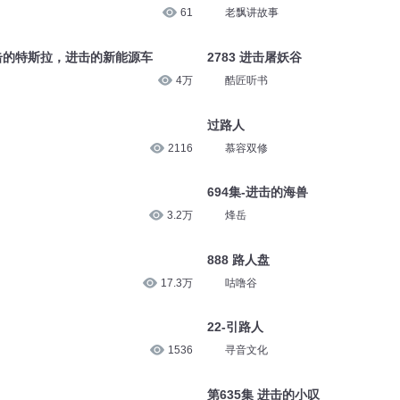
61
老飘讲故事
进击的特斯拉，进击的新能源车
2783 进击屠妖谷
4万
酷匠听书
过路人
2116
慕容双修
694集-进击的海兽
3.2万
烽岳
888 路人盘
17.3万
咕噜谷
22-引路人
1536
寻音文化
第635集 进击的小叹