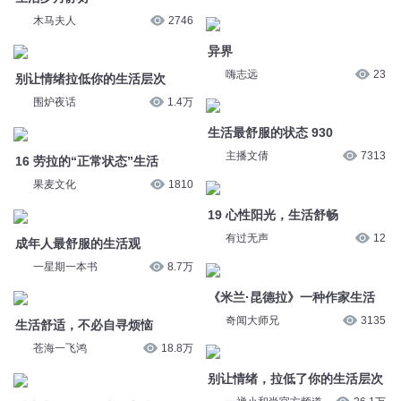
别让情绪拉低你的生活层次
嗨志远
23
围炉夜话
1.4万
生活最舒服的状态 930
16 劳拉的“正常状态”生活
主播文倩
7313
果麦文化
1810
19 心性阳光，生活舒畅
成年人最舒服的生活观
有过无声
12
一星期一本书
8.7万
《米兰·昆德拉》一种作家生活
生活舒适，不必自寻烦恼
奇闻大师兄
3135
苍海一飞鸿
18.8万
别让情绪，拉低了你的生活层次
后半生最舒服的生活方式
一禅小和尚官方频道
26.1万
一星期一本书
9.6万
后半生最舒服的生活方式
生活可爱，到生活里爱
朗读者吉米
2047
夏雨嫣
2.8万
异界穿梭篇 第12集 穿梭异界的