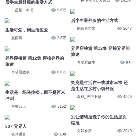
异界穿梭篇 第12集 穿梭异界的
旅途
旅途
奇喵君故事
9万
奇喵君故事
8.6万
究竟是生活在一线城市幸福 还
生活是一场马拉松，而不是百米
是生活在乡村小镇舒服
冲刺
海林_声声不息
4569
主播云上
3152
别让情绪拉低了你的生活层次_
337 异界人
缩混
夜伴暖音
108
久妖有声
2049
中年以后，最舒服的生活方式
中年以后，最舒服的生活方式
夜听频道
3.8万
夜听频道
4.3万
2018-002期：别让情绪拉低你
夏日农场篇 385 舒适的农场生
的生活层次
活
有书
1.2万
多特熊故事
5706