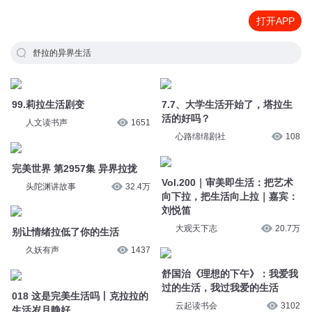
打开APP
舒拉的异界生活
99.莉拉生活剧变
7.7、大学生活开始了，塔拉生
活的好吗？
人文读书声
1651
心路绵绵剧社
108
完美世界 第2957集 异界拉拢
Vol.200｜审美即生活：把艺术
头陀渊讲故事
32.4万
向下拉，把生活向上拉｜嘉宾：
刘悦笛
别让情绪拉低了你的生活
大观天下志
20.7万
久妖有声
1437
舒国治《理想的下午》：我爱我
018 这是完美生活吗丨克拉拉的
过的生活，我过我爱的生活
生活岁月静好
云起读书会
3102
木马夫人
2746
异界