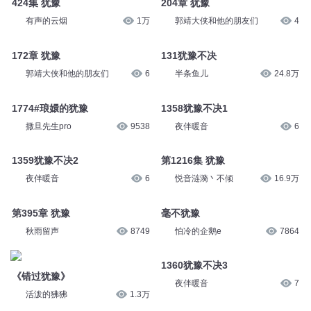
424集 犹豫
204章 犹豫
有声的云烟
1万
郭靖大侠和他的朋友们
4
172章 犹豫
131犹豫不决
郭靖大侠和他的朋友们
6
半条鱼儿
24.8万
1774#琅嬛的犹豫
1358犹豫不决1
撒旦先生pro
9538
夜伴暖音
6
1359犹豫不决2
第1216集 犹豫
夜伴暖音
6
悦音涟漪丶不倾
16.9万
第395章 犹豫
毫不犹豫
秋雨留声
8749
怕冷的企鹅e
7864
1360犹豫不决3
《错过犹豫》
夜伴暖音
7
活泼的狒狒
1.3万