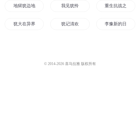
地狱犹边地
我见犹怜
重生抗战之豫西北
犹大在异界
犹记清欢
李豫新的日记
我叫林犹夏
爱犹未尽
犹记尤记
不再犹豫结婚吧
豫剧之王
大明豫王
© 2014-
2026
喜马拉雅 版权所有
犹是春闺梦里人
犹豫森林
山盟犹可待
我心犹在
开封犹太人
爱犹不及
花落春犹在
犹记游西