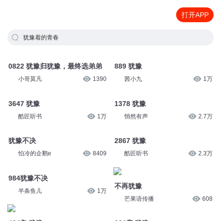
打开APP
犹豫着的青春
0822 犹豫归犹豫，最终选弟弟
889 犹豫
小哥莫凡
1390
茜小九
1万
3647 犹豫
1378 犹豫
酷匠听书
1万
悄然有声
2.7万
犹豫不决
2867 犹豫
怕冷的企鹅e
8409
酷匠听书
2.3万
984犹豫不决
不再犹豫
半条鱼儿
1万
芒果语传播
608