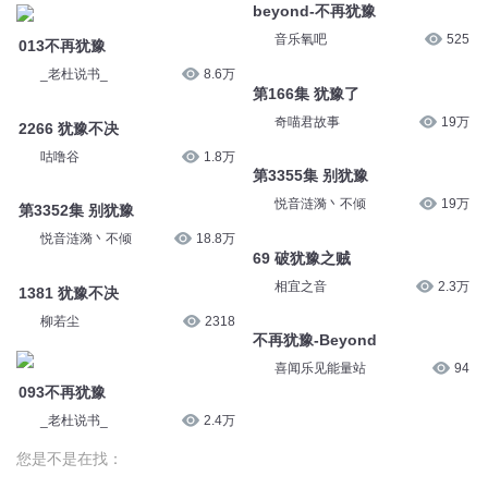
beyond-不再犹豫
音乐氧吧
525
013不再犹豫
_老杜说书_
8.6万
第166集 犹豫了
奇喵君故事
19万
2266 犹豫不决
咕噜谷
1.8万
第3355集 别犹豫
悦音涟漪丶不倾
19万
第3352集 别犹豫
悦音涟漪丶不倾
18.8万
69 破犹豫之贼
相宜之音
2.3万
1381 犹豫不决
柳若尘
2318
不再犹豫-Beyond
喜闻乐见能量站
94
093不再犹豫
_老杜说书_
2.4万
您是不是在找：