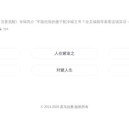
704
人在赌途之戒赌
对赌人生
天下第一赌狗
赌王传奇
© 2014-
2026
喜马拉雅 版权所有
赌神
重生赌石界