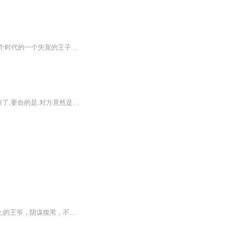
一个女特种兵王执行任务中身亡，穿越到了古代的王妃身上。带着前世的医毒双绝，帮着这个时代的一个失宠的王子走上了夺嫡艰难历程，宫斗，权谋，猎杀，一路精彩的故事情节。
【内容简介】迷迷糊糊招惹上一个臭无赖,又是堂堂一宫之主。为了保命,匆匆忙忙把自个儿嫁了,要命的是,对方竟然是传说中杀人不眨眼的南王殿下。想逃离这乱七八糟的几雄相争,但始终逃不出她的前世今生,唯美轮回,千年前欠下的夜后命格……【作者简介】原著：某...
洛清颜，一个自小被父亲漠视，母亲的去世让她断情绝义。 焕然瞻，焕然王朝高高在上的王爷，阴谋腹黑，不按常理出牌的他被人称“妖孽” 妖孽男遇到冷漠女。 他又是怎样一步步的融化她的心。一开始由阴谋建议上的爱情能否长久？ 欺骗、背叛、彻底的绝望后，两人又究竟面临怎样的结局？ 分手？还是长久？