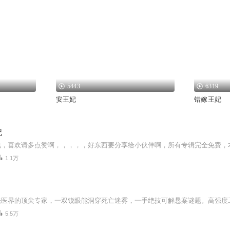
5443
6319
安王妃
错嫁王妃
妃
1.1万
5.5万