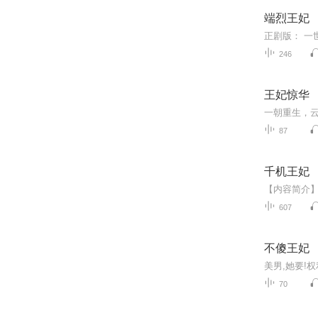
端烈王妃
246
王妃惊华
87
千机王妃
607
不傻王妃
70