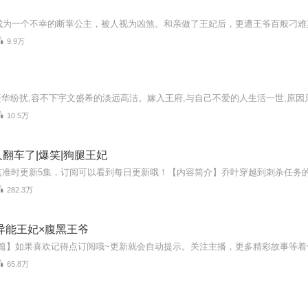
9.9万
10.5万
翻车了|爆笑|狗腿王妃
282.3万
异能王妃×腹黑王爷
65.8万