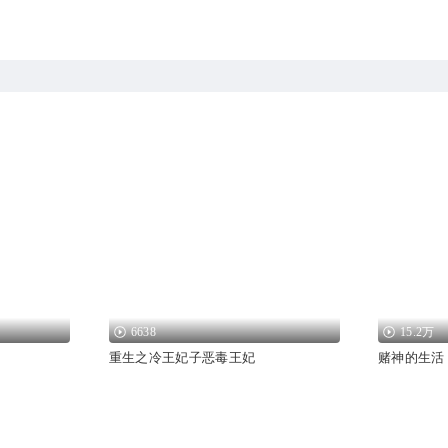
6638
15.2万
重生之冷王妃子恶毒王妃
赌神的生活