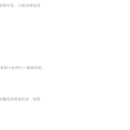
【内容简介】前世是棵没爹娘疼爱的小白菜，意外穿到古代成官家的小姐。没想到幸福依旧是镜中花，小姐当得也没有地位。好在傻妞有傻福，成为另一家的掌上明珠。好日子才开始，咋就遇上了选秀呢？我可不想在深宫里耗尽青春！那个妖孽王爷啊，你不想娶什么娇...
逍遥王妃 绝对的良心作品，情节丰富多彩，跌宕起伏，音质高，声音扣动心弦。。喜欢就分享和小伙伴们一期来听吧。欢迎点赞评论啊。。手指轻轻一点分享出去，很简单的动作，但是这就是对我们节目的最大支持和厚爱。不要钱，不要赞助。只要您的的多分享，多评论。。还等什么亲。动手吧。绝对的良心作品，情节丰富多彩，跌宕起伏，音质高，声音扣动心弦。。喜欢就分享和小伙伴们一期来听吧。欢迎点赞评论啊。。手指轻轻一点分享出去，很简单的动作，但是这就是对我们节目的最大支持和厚爱。不要钱，不要赞助。只要您的的多分享，多评论。。还等什么亲。动手吧。
商业间谍女飞贼万若黎意外穿越，除了一身本事还有美妆高科技装备作为外挂。凭着还不错的脑瓜和美妆外挂，却投身到憋屈官宦世家之女身上。面对世界变革的腥风血雨，这世界容不得女人掌权，万若黎也用实际行动证明了“颜即是正义”，坎坷恋爱，逆袭打脸。