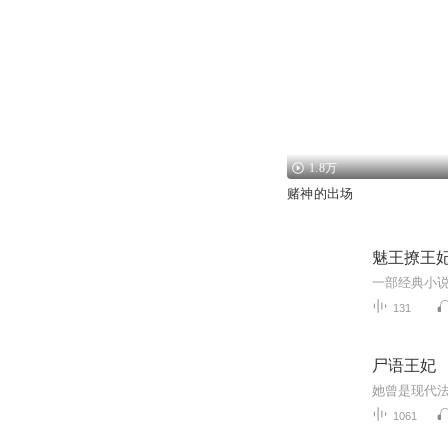
1.8万
赌神的出场
魅王撩王
131
尸语王妃
1061