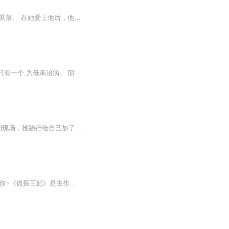
她穿越成为一个不幸的断掌公主，被人视为凶煞。和亲做了王妃后，更遭王爷百般刁难奚落。 在她爱上他后，他却无情地对她说，断掌女人，一生一世孤独，三生三世害人害己！克夫的断掌让她受尽磨难，却也有男子为博她一笑，甘愿倾城相送……
魏都平城的繁华纷扰,容不下宇文盛希的淡远高洁。嫁入王府,与自己不爱的人生活一世,原因只有一个,为母亲治病。 阴差阳错,她却遇到了真爱,真爱如火,焚尽了她心中所有的廉耻。她把最宝贵的东西留给了他,最后还是不得不道别离。 皇家的荣华富贵,对宇文盛希而言...
每天上午10点准时更新5集，订阅可以看到每日更新哦！【内容简介】乔叶穿越到刺杀任务的现场，她强行给自己加了雨神的马甲，为了走稳人设，疯狂抱大腿。乔叶忙着周旋、忙着演戏、忙着表白、忙着替这个没良心的三皇子挣钱。三皇子忙着装傻、忙着试探、忙着吃...
【每日更新2篇】如果喜欢记得点订阅哦~更新就会自动提示。关注主播，更多精彩故事等着你~《诡探王妃》是由作者子不语怪创作的古风奇幻言情小说，由每天读点故事独家出品。由人气热门主播倾城演绎。刚过及笄之礼的望门嫡女苏清墨，被一道赐婚圣旨嫁入王府，...