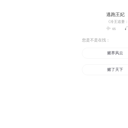
逃跑王妃
65
您是不是在找：
赌界风云
赌了天下
异世赌帝
赌战古局
异界之最强