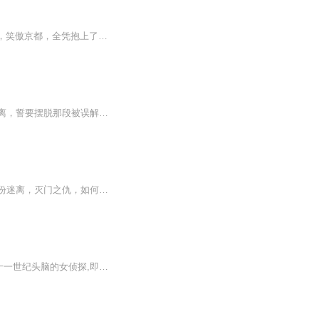
正剧版： 一世盛宠，一路荣华，世人都称她，端烈王妃。 真相版： 夷安郡主风光了一辈子，笑傲京都，全凭抱上了皇帝的粗大腿 可怜一朝病死，再睁眼，成了侯府嫡女 却是个被欺负的小可怜儿 正举目四望，犹豫要不要继续兴风作浪时 一只金大腿默默地，诚恳地伸...
一朝重生，云姝心中充满了决绝与希望。她深知上一世的悲剧决不能重演，于是毅然决定和离，誓要摆脱那段被误解与牺牲的过往。虐渣、复仇、和离，每一项都将成为她重获自由的必经之路。在智斗与心机的交织中，云姝逐渐揭开了一个个惊人的真相。而当一切尘埃...
【内容简介】她，千机阁圣女，无限荣宠，一朝倾覆，如何浴火重生。他，秋水宫宫主，身份迷离，灭门之仇，如何步步为营。【作者/主播】作者：谢司令主播：冬雪享听【购买须知】1、本作品为付费有声书，前120集为免费试听，购买成功后，即可收听，可下载重复...
美男,她要!权利,她要! 至高无上的地位,她要!唯独爱情,她不要!要知道,冥王府的傻妃-不傻!二十一世纪头脑的女侦探,即便穿越成一弱弱小绵羊,她仍旧可以在古代吃香的喝辣的,娶漂亮的老公!