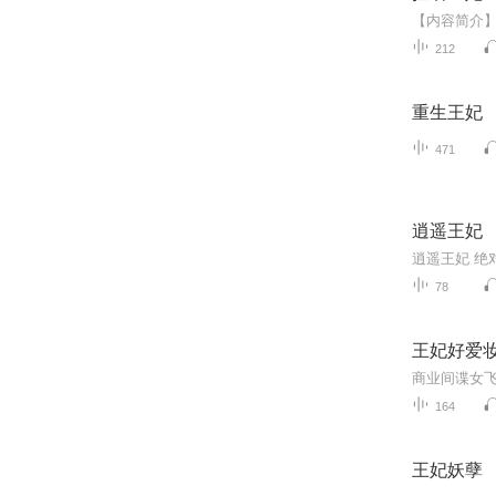
212
重生王妃
471
逍遥王妃
78
王妃好爱
164
王妃妖孽