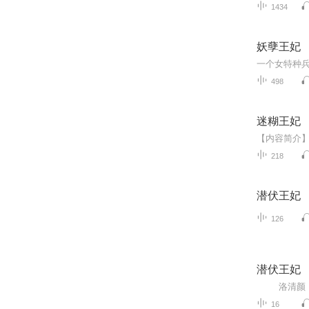
1434
妖孽王妃
498
迷糊王妃
218
潜伏王妃
126
潜伏王妃
16