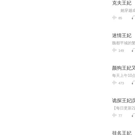
克夫王妃
85
迷情王妃
149
颜狗王妃又
473
诡探王妃|
77
挂名王妃