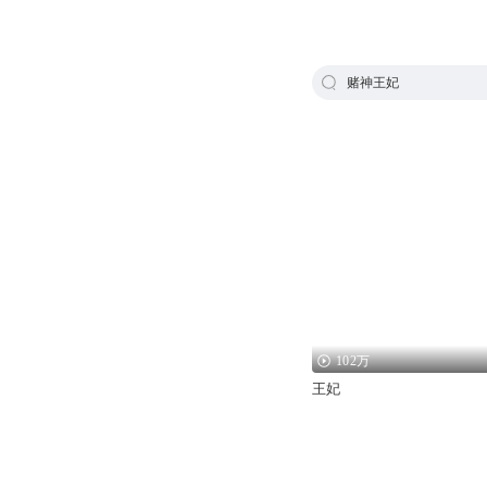
赌神王妃
102万
王妃