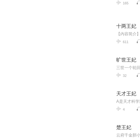
165
十两王妃
611
旷世王妃
32
天才王妃
4
楚王妃