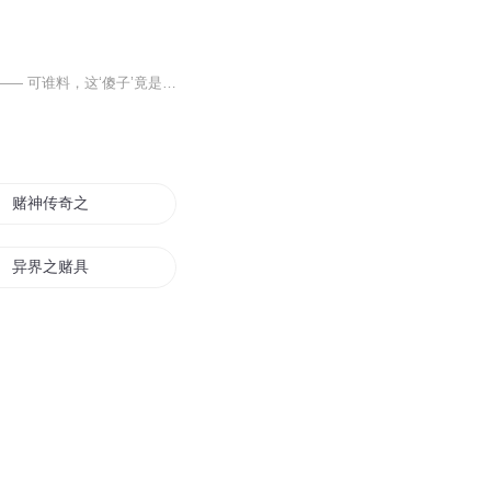
《冷王追妻：丑妻觉醒》专辑简介 “半脸疤痕的傻子配冷峻王爷？全京城都等着看这场笑话 —— 可谁料，这‘傻子’竟是穿越来的硬核学霸！”南北朝宰相府的二小姐唐媚柯，自幼毁容痴傻，被嫡姐、贵女们当作丫鬟使唤：倒茶、扇扇、爬高树，稍有不从就拿宫宴名...
赌神传奇之天地至尊
异界之赌具人生
赌仙之逆天赌王
神赌妖妃
仙道赌神