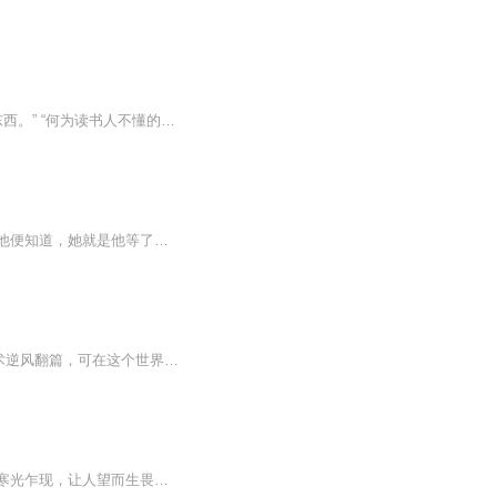
【内容简介】某日，某人天观星测，负手而立。 “娘子，你为何看天？” “在看读书人不懂的东西。” “何为读书人不懂的？”某男好奇发问。 “你可知天上为什么会出现月亮星星？” 摇头。 “那你可知太阳为什么要东升西落？” 摇头。 “那你可知为什么我只...
三世一个轮回，再次重生，女主身上多了一个现代人的灵魂，是她，也不是她……再次相遇他便知道，她就是他等了一个轮回的、那个最终会成为他王妃的那个人……本书由几个爱好有声书的小白共同完成，更新的速度可能会慢一些，谢谢大家支持！计划每周更新一章...
A是天才科学家在国际科展会中不慎穿越，成为越王的废弃王妃，本想着要依靠自己现代技术逆风翻篇，可在这个世界里，凌厉就是一切，楚洛安只好听从越王安排，虽然楚洛安极其看不惯他，但也干不过他，从此楚洛安有了越王的帮助，踏上复仇之路，可这路好像越走越歪了，爱妃，过来让本王亲一口，滚，说好的高冷严肃的战神呢？这骚里骚气的人是谁呀？还有我是直的比钢筋还直，楚洛安在内心咆哮作者：沐雨疯花
云府千金胆小懦弱，金銮殿上的一场退婚，让她撞柱身亡…… 再次睁眸，眼底怯懦褪去，寒光乍现，让人望而生畏缓步踏进血迹斑斑的大殿，清冷微寒的嗓音缓缓响起“那就随了辰王的愿！” 人人都道是，云府千金历经坎坷性情大变殊不知，这同一具身体内住着的...