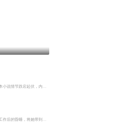
一部经典小说，喜欢请多点赞啊，，，，，好东西要分享给小伙伴啊，所有专辑完全免费，本小说情节跌宕起伏，内容紧扣发展脉搏。。绝对震撼你的耳膜，，，，还等什么，赶快来吧，记住点赞分享啊，分享点赞。。。。 一部经典小说，喜欢请多点赞啊，，，，，好东西要分享给小伙伴啊，所有专辑完全免费，本小说情节跌宕起伏，内容紧扣发展脉搏。。绝对震撼你的耳膜，，，，还等什么，赶快来吧，记住点赞分享啊，分享点赞。。。。
她曾是现代法医界的顶尖专家，一双锐眼能洞穿死亡迷雾，一手绝技可解悬案谜题。高强度工作后的昏睡，将她带到一个陌生的时空。她收起解剖器具，执起银针，以现代医术救死扶伤。直到那日，她执刀剖开难产妇人的腹部，救下奄奄一息的婴孩。命运却在此时露出...