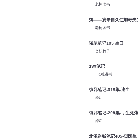
老柯读书
鵼——摘录自久住加寿夫
老柯读书
谋杀笔记105 生日
音核竹子
139笔记
_老杜说书_
镇邪笔记-018集-逃生
烽岳
镇邪笔记-209集-，生死
烽岳
北派盗贼笔记405-贺医生