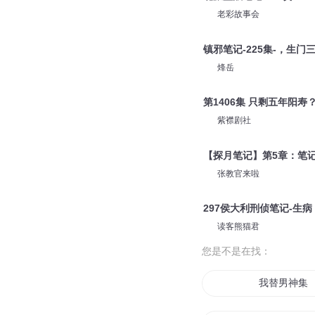
老彩故事会
镇邪笔记-225集-，生门
烽岳
第1406集 只剩五年阳
紫襟剧社
【探月笔记】第5章：笔记
张教官来啦
297侯大利刑侦笔记-生病
读客熊猫君
您是不是在找：
我替男神集