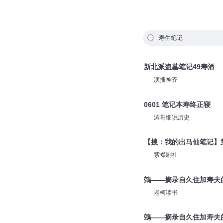
寿生笔记
新北派盗墓笔记49寿酒
演播神齐
0601 笔记本寿终正寝
涛哥细说历史
【搜：我的出马仙笔记】第
紫襟剧社
鵼——摘录自久住加寿夫
老柯读书
鵼——摘录自久住加寿夫