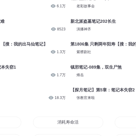
6.1万
老彩故事会
三难
新北派盗墓笔记202长生
8523
演播神齐
寿？【搜：我的出马仙笔记】
第1806集 只剩两年阳寿【搜：我
1.3万
紫襟剧社
本失窃1
镇邪笔记-089集，双生尸煞
1.7万
烽岳
【探月笔记】第5章：笔记本失窃2
18.3万
张教官来啦
阳寿
消耗寿命活下去