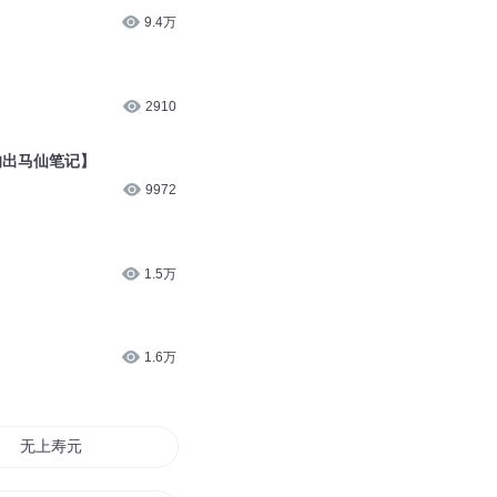
9.4万
2910
的出马仙笔记】
9972
1.5万
1.6万
无上寿元