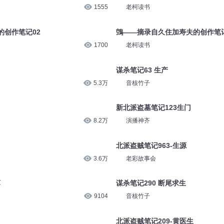
1555
老柯读书
的创作笔记02
鵼——摘录自久住加寿夫的创作笔记
1700
老柯读书
谋杀笔记63 生产
5.3万
音核竹子
新北派盗墓笔记123生门
8.2万
演播神齐
北派盗贼笔记963-生源
3.6万
老彩故事会
薄
谋杀笔记290 断尾求生
9104
音核竹子
北派盗贼笔记209-黄医生