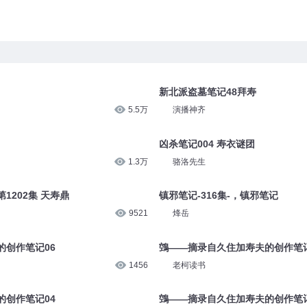
新北派盗墓笔记48拜寿
5.5万
演播神齐
凶杀笔记004 寿衣谜团
1.3万
骆洛先生
1202集 天寿鼎
镇邪笔记-316集-，镇邪笔记
9521
烽岳
的创作笔记06
鵼——摘录自久住加寿夫的创作笔记
1456
老柯读书
的创作笔记04
鵼——摘录自久住加寿夫的创作笔记