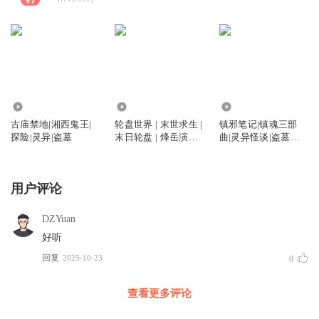
386.30万
5106.66万
756.87万
古庙禁地|湘西鬼王|
轮盘世界 | 末世求生 |
镇邪笔记|镇魂三部
探险|灵异|盗墓
末日轮盘 | 烽岳演播 |
曲|灵异怪谈|盗墓探
丧尸 | 异能觉醒
险|多人有声剧
用户评论
DZYuan
好听
回复
2025-10-23
0
查看更多评论