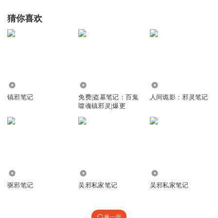
猜你喜欢
248.93万
2.67万
2.41万
镇邪笔记
免费|盗墓笔记：百鬼
人间诡影：邪灵笔记
噬魂镇邪灵|爆更
1.21万
7348
2.13万
驱邪笔记
吴邪私家笔记
吴邪私家笔记
换一批