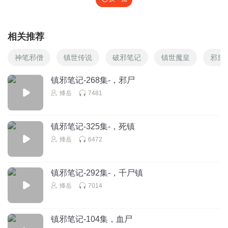
相关推荐
神笔邪僧
镇世传说
破邪笔记
镇世魔皇
邪皇
镇邪笔记-268集-，邪尸
烽岳
7481
镇邪笔记-325集-，死镇
烽岳
6472
镇邪笔记-292集-，千尸镇
烽岳
7014
镇邪笔记-104集，血尸