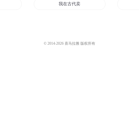
阳寿
我在古代卖寿司
万寿永昌
下去
我叫吕三寿
© 2014-
2026
喜马拉雅 版权所有
我叫三井寿
寿命影院