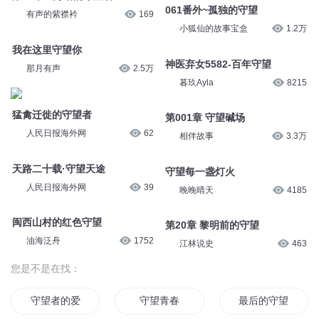
061番外~孤独的守望
有声的紫襟衿
169
小狐仙的故事宝盒
1.2万
我在这里守望你
神医弃女5582-百年守望
那月有声
2.5万
暮玖Ayla
8215
猛禽迁徙的守望者
第001章 守望碱场
人民日报海外网
62
相伴故事
3.3万
天路二十载·守望天途
守望每一盏灯火
人民日报海外网
39
晚晚晴天
4185
闽西山村的红色守望
第20章 黎明前的守望
油海泛舟
1752
江林说史
463
您是不是在找：
守望者的爱情
守望青春
最后的守望者