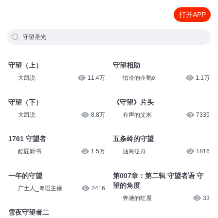
打开APP
守望圣光
守望（上）
守望相助
大凯说
11.4万
怕冷的企鹅e
1.1万
守望（下）
《守望》片头
大凯说
8.8万
有声的艾米
7335
1761 守望者
五条岭的守望
酷匠听书
1.5万
油海泛舟
1816
一年的守望
第007章：第二辑 守望者语 守
望的角度
广土人_粤语主播
2416
奔驰的红屋
33
雪夜守望者二