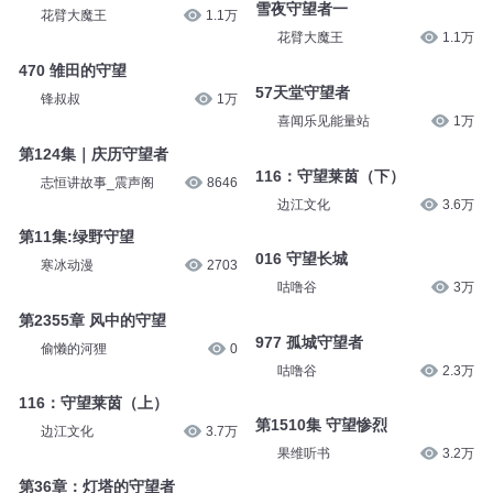
雪夜守望者一
花臂大魔王
1.1万
花臂大魔王
1.1万
470 雏田的守望
57天堂守望者
锋叔叔
1万
喜闻乐见能量站
1万
第124集｜庆历守望者
116：守望莱茵（下）
志恒讲故事_震声阁
8646
边江文化
3.6万
第11集:绿野守望
016 守望长城
寒冰动漫
2703
咕噜谷
3万
第2355章 风中的守望
977 孤城守望者
偷懒的河狸
0
咕噜谷
2.3万
116：守望莱茵（上）
第1510集 守望惨烈
边江文化
3.7万
果维听书
3.2万
第36章：灯塔的守望者