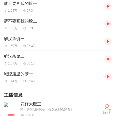
请不要画我的脸一
1.54万
07:34
请不要画我的脸二
1.55万
06:31
醉汉杀诡一
1.50万
07:33
醉汉杀鬼二
1.57万
06:17
城隍庙里的梦一
1.44万
05:48
主播信息
花臂大魔王
喂，关注我的家伙，你怎么那么好看！
加关注
16.43万