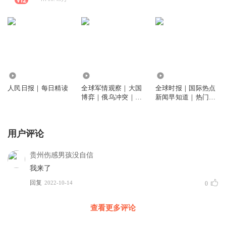
378.88万
211.97万
225.09万
人民日报｜每日精读
全球军情观察｜大国
全球时报｜国际热点
博弈｜俄乌冲突｜中
新闻早知道｜热门话
东印巴
题大集结
用户评论
贵州伤感男孩没自信
我来了
回复
2022-10-14
0
查看更多评论