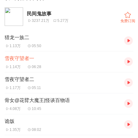
民间鬼故事
3237.21万
5.27万
免费订阅
猎龙一族二
1.13万
05:50
雪夜守望者一
1.14万
06:28
雪夜守望者二
1.17万
05:11
骨女@花臂大魔王|怪谈百物语
4.08万
10:45
诡饭
1.35万
08:02